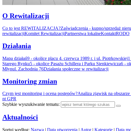
O Rewitalizacji
Co to jest REWITALIZACJA?
Zaświadczenia - kupno/sprzedaż nier
rewitalizacji
Komitet Rewitalizacji
Partnerstwa lokalne
Kontakt
RODO
Działania
Mapa działań
9 - okolice placu 4. czerwca 1989 r. i ul. Piotrkowskiej
1
Starego Rynku
5 - okolice Pasażu Schillera i Parku Sienkiewicza
6 - o
Młyn
ul. Zachodnia 76
Działania społeczne w rewitalizacji
Monitoring zmian
Czym jest monitoring i ocena postępów?
Analiza zjawisk na obszarze 
nt GPR
Szybkie wyszukiwanie tematu:
Aktualności
Sortuj według:
Nazwa
|
Data utworzenia
|
Autor
|
Kategorie
|
Data mo