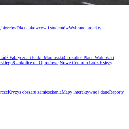
iębiorców
Dla naukowców i studentów
Wybrane projekty
 Łódź Fabryczna i Parku Moniuszki
4 - okolice Placu Wolności i
rskiego
8 - okolice ul. Ogrodowej
Nowe Centrum Łodzi
Księży
rcze
Kryzys obszaru zamieszkania
Mapy interaktywne i dane
Raporty