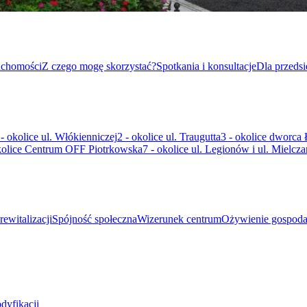
uchomości
Z czego mogę skorzystać?
Spotkania i konsultacje
Dla przeds
 - okolice ul. Włókienniczej
2 - okolice ul. Traugutta
3 - okolice dworca
kolice Centrum OFF Piotrkowska
7 - okolice ul. Legionów i ul. Mielcza
rewitalizacji
Spójność społeczna
Wizerunek centrum
Ożywienie gospoda
dyfikacji