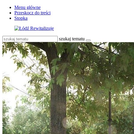
Menu główne
Przeskocz do treści
Stopka
szukaj tematu