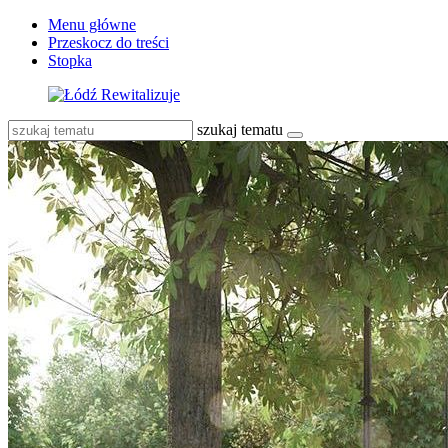
Menu główne
Przeskocz do treści
Stopka
szukaj tematu