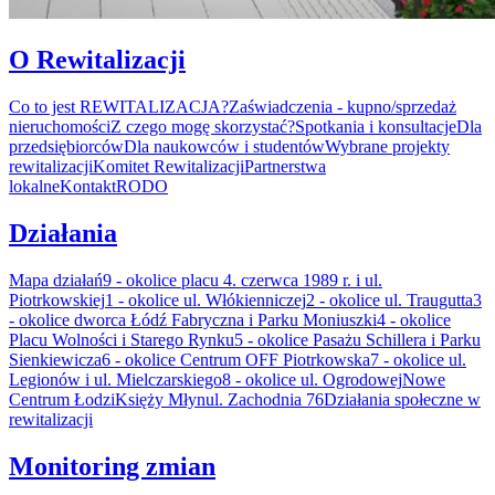
O Rewitalizacji
Co to jest REWITALIZACJA?
Zaświadczenia - kupno/sprzedaż
nieruchomości
Z czego mogę skorzystać?
Spotkania i konsultacje
Dla
przedsiębiorców
Dla naukowców i studentów
Wybrane projekty
rewitalizacji
Komitet Rewitalizacji
Partnerstwa
lokalne
Kontakt
RODO
Działania
Mapa działań
9 - okolice placu 4. czerwca 1989 r. i ul.
Piotrkowskiej
1 - okolice ul. Włókienniczej
2 - okolice ul. Traugutta
3
- okolice dworca Łódź Fabryczna i Parku Moniuszki
4 - okolice
Placu Wolności i Starego Rynku
5 - okolice Pasażu Schillera i Parku
Sienkiewicza
6 - okolice Centrum OFF Piotrkowska
7 - okolice ul.
Legionów i ul. Mielczarskiego
8 - okolice ul. Ogrodowej
Nowe
Centrum Łodzi
Księży Młyn
ul. Zachodnia 76
Działania społeczne w
rewitalizacji
Monitoring zmian