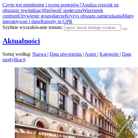
Czym jest monitoring i ocena postępów?
Analiza zjawisk na
obszarze rewitalizacji
Spójność społeczna
Wizerunek
centrum
Ożywienie gospodarcze
Kryzys obszaru zamieszkania
Mapy
interaktywne i dane
Raporty nt GPR
Szybkie wyszukiwanie tematu:
Aktualności
Sortuj według:
Nazwa
|
Data utworzenia
|
Autor
|
Kategorie
|
Data
modyfikacji