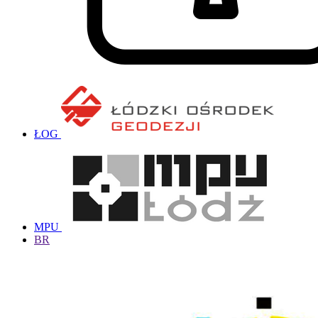
ŁOG
MPU
BR