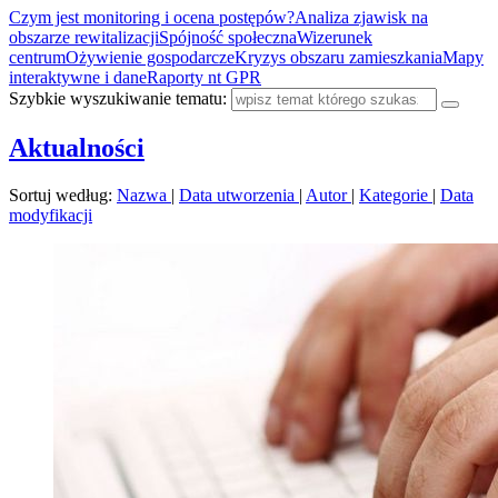
Czym jest monitoring i ocena postępów?
Analiza zjawisk na
obszarze rewitalizacji
Spójność społeczna
Wizerunek
centrum
Ożywienie gospodarcze
Kryzys obszaru zamieszkania
Mapy
interaktywne i dane
Raporty nt GPR
Szybkie wyszukiwanie tematu:
Aktualności
Sortuj według:
Nazwa
|
Data utworzenia
|
Autor
|
Kategorie
|
Data
modyfikacji