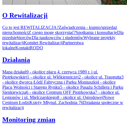
O Rewitalizacji
Co to jest REWITALIZACJA?
Zaświadczenia - kupno/sprzedaż
nieruchomości
Z czego mogę skorzystać?
Spotkania i konsultacje
Dla
przedsiębiorców
Dla naukowców i studentów
Wybrane projekty
rewitalizacji
Komitet Rewitalizacji
Partnerstwa
lokalne
Kontakt
RODO
Działania
Mapa działań
9 - okolice placu 4. czerwca 1989 r. i ul.
Piotrkowskiej
1 - okolice ul. Włókienniczej
2 - okolice ul. Traugutta
3
- okolice dworca Łódź Fabryczna i Parku Moniuszki
4 - okolice
Placu Wolności i Starego Rynku
5 - okolice Pasażu Schillera i Parku
Sienkiewicza
6 - okolice Centrum OFF Piotrkowska
7 - okolice ul.
Legionów i ul. Mielczarskiego
8 - okolice ul. Ogrodowej
Nowe
Centrum Łodzi
Księży Młyn
ul. Zachodnia 76
Działania społeczne w
rewitalizacji
Monitoring zmian