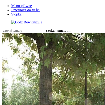
Menu główne
Przeskocz do treści
Stopka
szukaj tematu