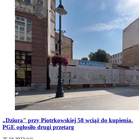
„Dziura" przy Piotrkowskiej 58 wciąż do kupienia.
PGE ogłosiło drugi przetarg