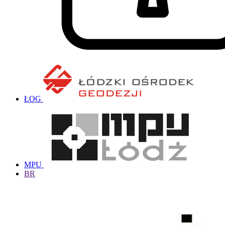
ŁOG
MPU
BR