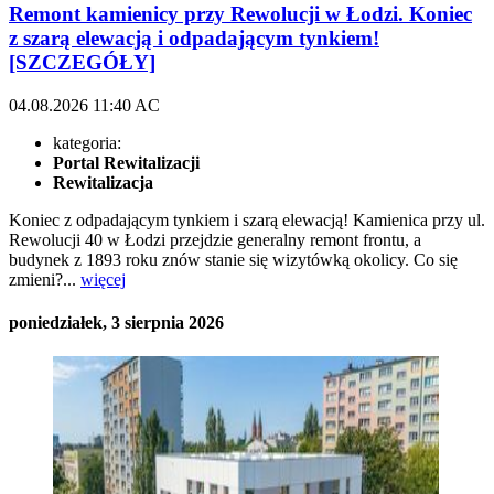
Remont kamienicy przy Rewolucji w Łodzi. Koniec
z szarą elewacją i odpadającym tynkiem!
[SZCZEGÓŁY]
04.08.2026
11:40
AC
kategoria:
Portal Rewitalizacji
Rewitalizacja
Koniec z odpadającym tynkiem i szarą elewacją! Kamienica przy ul.
Rewolucji 40 w Łodzi przejdzie generalny remont frontu, a
budynek z 1893 roku znów stanie się wizytówką okolicy. Co się
zmieni?...
więcej
poniedziałek, 3 sierpnia 2026