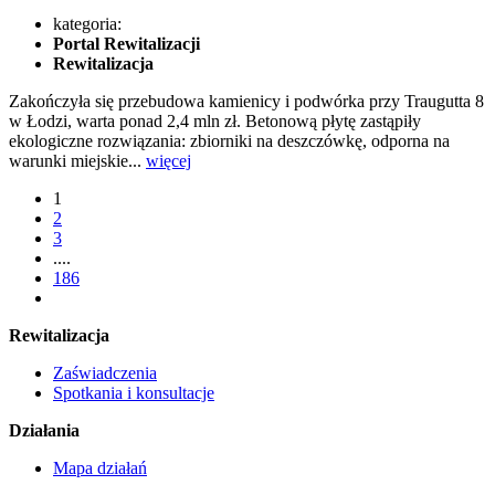
kategoria:
Portal Rewitalizacji
Rewitalizacja
Zakończyła się przebudowa kamienicy i podwórka przy Traugutta 8
w Łodzi, warta ponad 2,4 mln zł. Betonową płytę zastąpiły
ekologiczne rozwiązania: zbiorniki na deszczówkę, odporna na
warunki miejskie...
więcej
1
2
3
....
186
Rewitalizacja
Zaświadczenia
Spotkania i konsultacje
Działania
Mapa działań