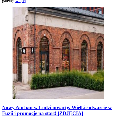
galerię!
więcej
Nowy Auchan w Łodzi otwarty. Wielkie otwarcie w
Fuzji i promocje na start! [ZDJĘCIA]