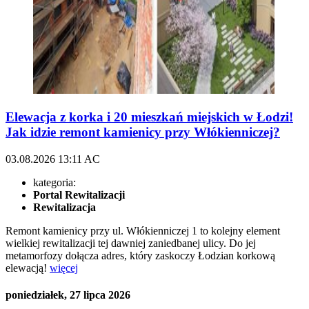
Elewacja z korka i 20 mieszkań miejskich w Łodzi!
Jak idzie remont kamienicy przy Włókienniczej?
03.08.2026
13:11
AC
kategoria:
Portal Rewitalizacji
Rewitalizacja
Remont kamienicy przy ul. Włókienniczej 1 to kolejny element
wielkiej rewitalizacji tej dawniej zaniedbanej ulicy. Do jej
metamorfozy dołącza adres, który zaskoczy Łodzian korkową
elewacją!
więcej
poniedziałek, 27 lipca 2026