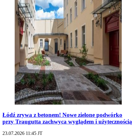
Łódź zrywa z betonem! Nowe zielone podwórko
przy Traugutta zachwyca wyglądem i użytecznością
23.07.2026
11:45
JT