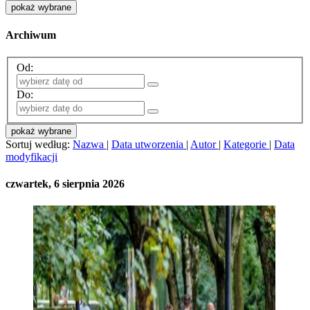
pokaż wybrane
Archiwum
Od:
Do:
pokaż wybrane
Sortuj według:
Nazwa
|
Data utworzenia
|
Autor
|
Kategorie
|
Data
modyfikacji
czwartek, 6 sierpnia 2026