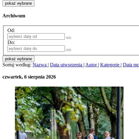
pokaż wybrane
Archiwum
Od:
Do:
pokaż wybrane
Sortuj według:
Nazwa
|
Data utworzenia
|
Autor
|
Kategorie
|
Data mo
czwartek, 6 sierpnia 2026