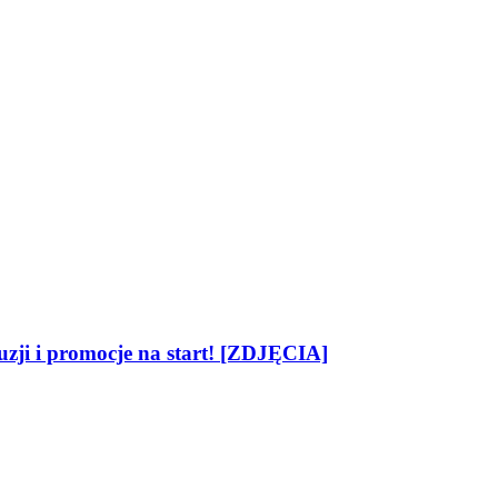
zji i promocje na start! [ZDJĘCIA]