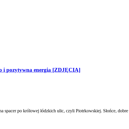
two i pozytywna energia [ZDJĘCIA]
 na spacer po królowej łódzkich ulic, czyli Piotrkowskiej. Słońce, dob