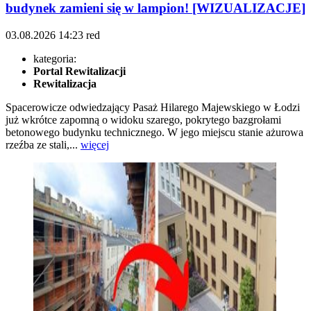
budynek zamieni się w lampion! [WIZUALIZACJE]
03.08.2026
14:23
red
kategoria:
Portal Rewitalizacji
Rewitalizacja
Spacerowicze odwiedzający Pasaż Hilarego Majewskiego w Łodzi
już wkrótce zapomną o widoku szarego, pokrytego bazgrołami
betonowego budynku technicznego. W jego miejscu stanie ażurowa
rzeźba ze stali,...
więcej