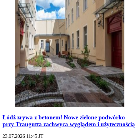
Łódź zrywa z betonem! Nowe zielone podwórko
przy Traugutta zachwyca wyglądem i użytecznością
23.07.2026
11:45
JT