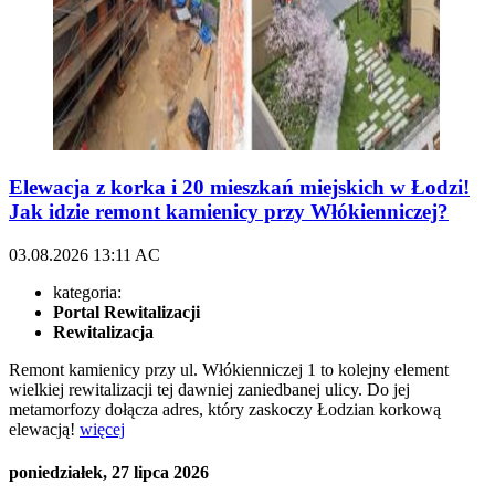
Elewacja z korka i 20 mieszkań miejskich w Łodzi!
Jak idzie remont kamienicy przy Włókienniczej?
03.08.2026
13:11
AC
kategoria:
Portal Rewitalizacji
Rewitalizacja
Remont kamienicy przy ul. Włókienniczej 1 to kolejny element
wielkiej rewitalizacji tej dawniej zaniedbanej ulicy. Do jej
metamorfozy dołącza adres, który zaskoczy Łodzian korkową
elewacją!
więcej
poniedziałek, 27 lipca 2026