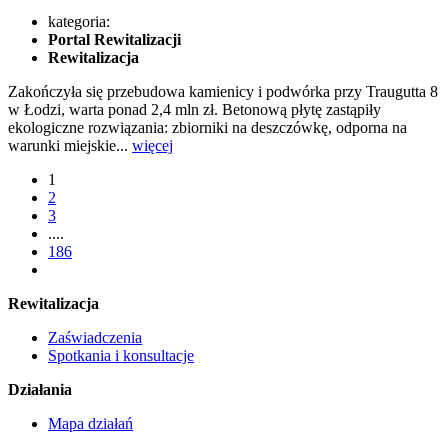
kategoria:
Portal Rewitalizacji
Rewitalizacja
Zakończyła się przebudowa kamienicy i podwórka przy Traugutta 8
w Łodzi, warta ponad 2,4 mln zł. Betonową płytę zastąpiły
ekologiczne rozwiązania: zbiorniki na deszczówkę, odporna na
warunki miejskie...
więcej
1
2
3
....
186
Rewitalizacja
Zaświadczenia
Spotkania i konsultacje
Działania
Mapa działań