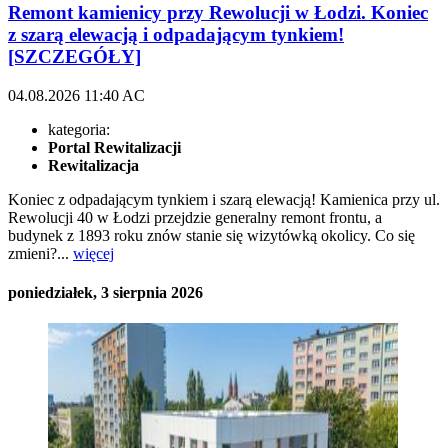
Remont kamienicy przy Rewolucji w Łodzi. Koniec
z szarą elewacją i odpadającym tynkiem!
[SZCZEGÓŁY]
04.08.2026
11:40
AC
kategoria:
Portal Rewitalizacji
Rewitalizacja
Koniec z odpadającym tynkiem i szarą elewacją! Kamienica przy ul.
Rewolucji 40 w Łodzi przejdzie generalny remont frontu, a
budynek z 1893 roku znów stanie się wizytówką okolicy. Co się
zmieni?...
więcej
poniedziałek, 3 sierpnia 2026