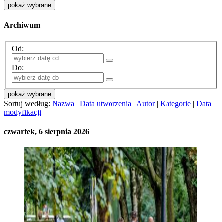
pokaż wybrane
Archiwum
Od:
Do:
pokaż wybrane
Sortuj według:
Nazwa
|
Data utworzenia
|
Autor
|
Kategorie
|
Data
modyfikacji
czwartek, 6 sierpnia 2026