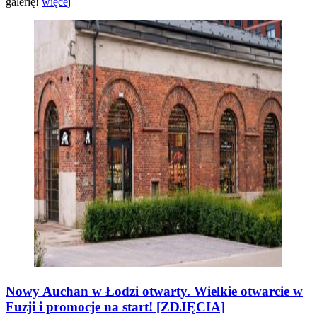
galerię!
więcej
Nowy Auchan w Łodzi otwarty. Wielkie otwarcie w
Fuzji i promocje na start! [ZDJĘCIA]