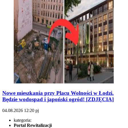
Nowe mieszkania przy Placu Wolności w Łodzi.
Będzie wodospad i japoński ogród! [ZDJĘCIA]
04.08.2026
12:20
pj
kategoria:
Portal Rewitalizacji