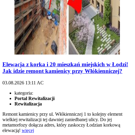
Elewacja z korka i 20 mieszkań miejskich w Łodzi!
Jak idzie remont kamienicy przy Włókienniczej?
03.08.2026
13:11
AC
kategoria:
Portal Rewitalizacji
Rewitalizacja
Remont kamienicy przy ul. Włókienniczej 1 to kolejny element
wielkiej rewitalizacji tej dawniej zaniedbanej ulicy. Do jej
metamorfozy dołącza adres, który zaskoczy Łodzian korkową
elewacją!
więcej