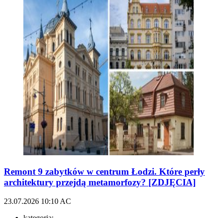
Remont 9 zabytków w centrum Łodzi. Które perły
architektury przejdą metamorfozy? [ZDJĘCIA]
23.07.2026
10:10
AC
kategoria: