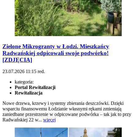
Zielone Mikrogranty w Łodzi. Mieszkańcy
Radwańskiej odpicowali swoje podwórko!
[ZDJĘCIA]
23.07.2026
11:15
red.
kategoria:
Portal Rewitalizacji
Rewitalizacja
Nowe drzewa, krzewy i systemy zbierania deszczówki. Dzięki
wsparciu finansowemu Łodzianie własnymi rękami zmieniają
zaniedbane przestrzenie w odpicowane podwórka – tak jak to przy
Radwańskiej 22 w...
więcej