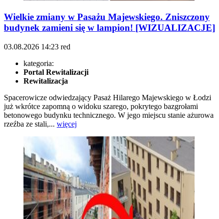
Wielkie zmiany w Pasażu Majewskiego. Zniszczony
budynek zamieni się w lampion! [WIZUALIZACJE]
03.08.2026
14:23
red
kategoria:
Portal Rewitalizacji
Rewitalizacja
Spacerowicze odwiedzający Pasaż Hilarego Majewskiego w Łodzi
już wkrótce zapomną o widoku szarego, pokrytego bazgrołami
betonowego budynku technicznego. W jego miejscu stanie ażurowa
rzeźba ze stali,...
więcej