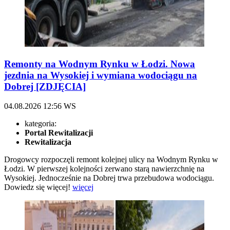
Remonty na Wodnym Rynku w Łodzi. Nowa
jezdnia na Wysokiej i wymiana wodociągu na
Dobrej [ZDJĘCIA]
04.08.2026
12:56
WS
kategoria:
Portal Rewitalizacji
Rewitalizacja
Drogowcy rozpoczęli remont kolejnej ulicy na Wodnym Rynku w
Łodzi. W pierwszej kolejności zerwano starą nawierzchnię na
Wysokiej. Jednocześnie na Dobrej trwa przebudowa wodociągu.
Dowiedz się więcej!
więcej