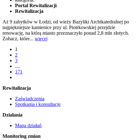
Portal Rewitalizacji
Rewitalizacja
Aż 9 zabytków w Łodzi, od wieży Bazyliki Archikatedralnej po
najpiękniejsze kamienice przy ul. Piotrkowskiej przejdzie
renowację, na którą miasto przeznaczyło ponad 2,8 mln złotych.
Zobacz, które...
więcej
1
2
3
....
171
Rewitalizacja
Zaświadczenia
Spotkania i konsultacje
Działania
Mapa działań
Monitoring zmian