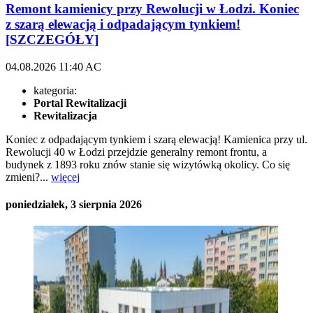
Remont kamienicy przy Rewolucji w Łodzi. Koniec
z szarą elewacją i odpadającym tynkiem!
[SZCZEGÓŁY]
04.08.2026
11:40
AC
kategoria:
Portal Rewitalizacji
Rewitalizacja
Koniec z odpadającym tynkiem i szarą elewacją! Kamienica przy ul.
Rewolucji 40 w Łodzi przejdzie generalny remont frontu, a
budynek z 1893 roku znów stanie się wizytówką okolicy. Co się
zmieni?...
więcej
poniedziałek, 3 sierpnia 2026