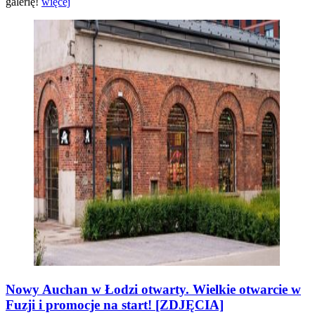
galerię!
więcej
Nowy Auchan w Łodzi otwarty. Wielkie otwarcie w
Fuzji i promocje na start! [ZDJĘCIA]