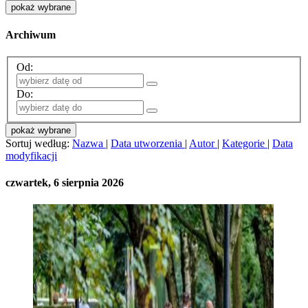
pokaż wybrane
Archiwum
Od:
Do:
pokaż wybrane
Sortuj według:
Nazwa
|
Data utworzenia
|
Autor
|
Kategorie
|
Data
modyfikacji
czwartek, 6 sierpnia 2026