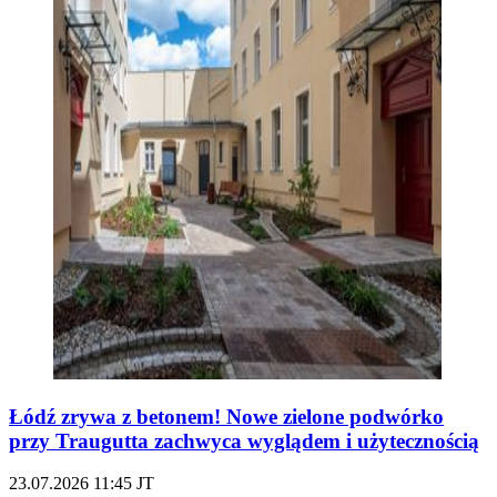
Łódź zrywa z betonem! Nowe zielone podwórko
przy Traugutta zachwyca wyglądem i użytecznością
23.07.2026
11:45
JT