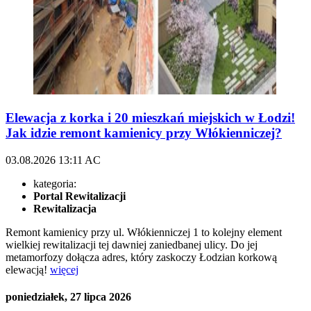
Elewacja z korka i 20 mieszkań miejskich w Łodzi!
Jak idzie remont kamienicy przy Włókienniczej?
03.08.2026
13:11
AC
kategoria:
Portal Rewitalizacji
Rewitalizacja
Remont kamienicy przy ul. Włókienniczej 1 to kolejny element
wielkiej rewitalizacji tej dawniej zaniedbanej ulicy. Do jej
metamorfozy dołącza adres, który zaskoczy Łodzian korkową
elewacją!
więcej
poniedziałek, 27 lipca 2026