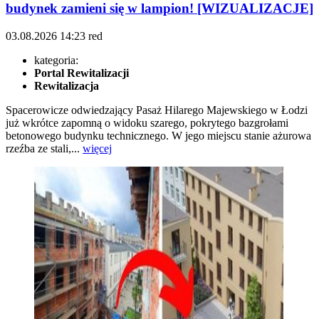
budynek zamieni się w lampion! [WIZUALIZACJE]
03.08.2026
14:23
red
kategoria:
Portal Rewitalizacji
Rewitalizacja
Spacerowicze odwiedzający Pasaż Hilarego Majewskiego w Łodzi
już wkrótce zapomną o widoku szarego, pokrytego bazgrołami
betonowego budynku technicznego. W jego miejscu stanie ażurowa
rzeźba ze stali,...
więcej