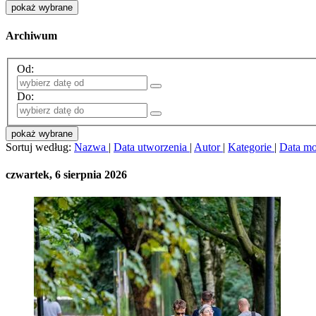
pokaż wybrane
Archiwum
Od:
Do:
pokaż wybrane
Sortuj według:
Nazwa
|
Data utworzenia
|
Autor
|
Kategorie
|
Data mo
czwartek, 6 sierpnia 2026