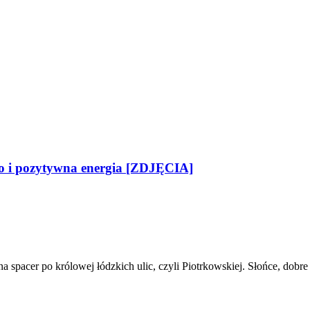
two i pozytywna energia [ZDJĘCIA]
 na spacer po królowej łódzkich ulic, czyli Piotrkowskiej. Słońce, dob