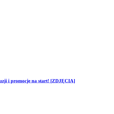
zji i promocje na start! [ZDJĘCIA]