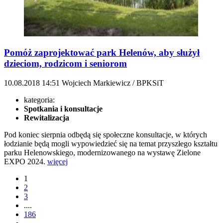
Pomóż zaprojektować park Helenów, aby służył
dzieciom, rodzicom i seniorom
10.08.2018
14:51
Wojciech Markiewicz / BPKSiT
kategoria:
Spotkania i konsultacje
Rewitalizacja
Pod koniec sierpnia odbędą się społeczne konsultacje, w których
łodzianie będą mogli wypowiedzieć się na temat przyszłego kształtu
parku Helenowskiego, modernizowanego na wystawę Zielone
EXPO 2024.
więcej
1
2
3
....
186