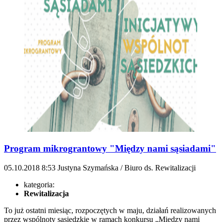
Program mikrograntowy "Między nami sąsiadami"
05.10.2018
8:53
Justyna Szymańska / Biuro ds. Rewitalizacji
kategoria:
Rewitalizacja
To już ostatni miesiąc, rozpoczętych w maju, działań realizowanych
przez wspólnoty sąsiedzkie w ramach konkursu „Między nami