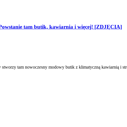
owstanie tam butik, kawiarnia i więcej! [ZDJĘCIA]
stworzy tam nowoczesny modowy butik z klimatyczną kawiarnią i stre