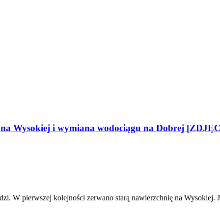
na Wysokiej i wymiana wodociągu na Dobrej [ZDJĘ
i. W pierwszej kolejności zerwano starą nawierzchnię na Wysokiej.