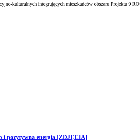
cyjno-kulturalnych integrujących mieszkańców obszaru Projektu 9 ROCŁ
two i pozytywna energia [ZDJĘCIA]