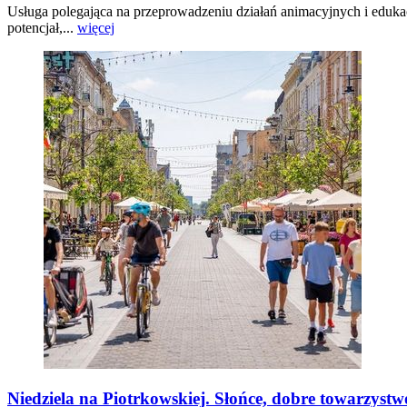
Usługa polegająca na przeprowadzeniu działań animacyjnych i eduka
potencjał,...
więcej
Niedziela na Piotrkowskiej. Słońce, dobre towarzys