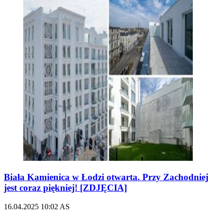
Biała Kamienica w Łodzi otwarta. Przy Zachodniej
jest coraz piękniej! [ZDJĘCIA]
16.04.2025
10:02
AS