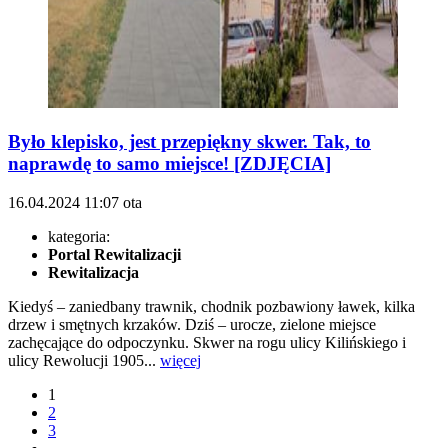
Było klepisko, jest przepiękny skwer. Tak, to
naprawdę to samo miejsce! [ZDJĘCIA]
16.04.2024
11:07
ota
kategoria:
Portal Rewitalizacji
Rewitalizacja
Kiedyś – zaniedbany trawnik, chodnik pozbawiony ławek, kilka
drzew i smętnych krzaków. Dziś – urocze, zielone miejsce
zachęcające do odpoczynku. Skwer na rogu ulicy Kilińskiego i
ulicy Rewolucji 1905...
więcej
1
2
3