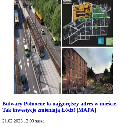
Bulwary Północne to najgorętszy adres w mieście.
Tak inwestycje zmieniają Łódź! [MAPA]
21.02.2023
12:03
sasza