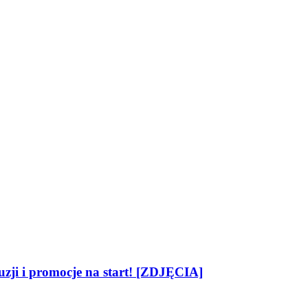
zji i promocje na start! [ZDJĘCIA]