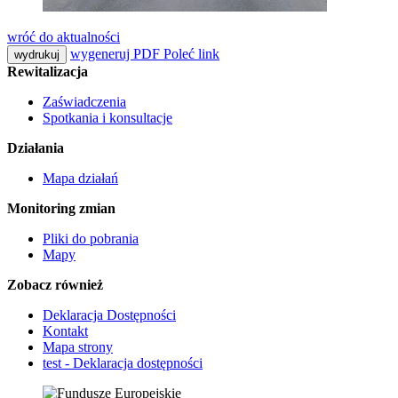
wróć do aktualności
wygeneruj PDF
Poleć link
wydrukuj
Rewitalizacja
Zaświadczenia
Spotkania i konsultacje
Działania
Mapa działań
Monitoring zmian
Pliki do pobrania
Mapy
Zobacz również
Deklaracja Dostępności
Kontakt
Mapa strony
test - Deklaracja dostępności