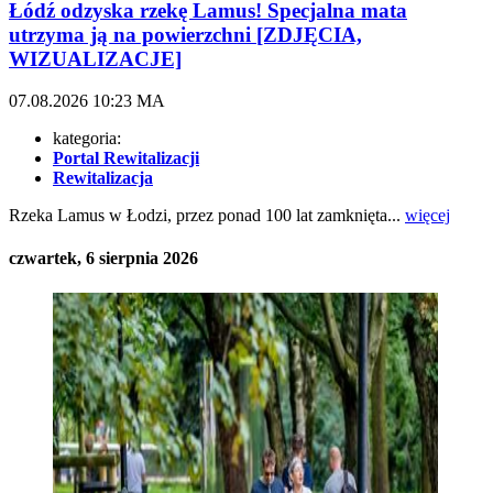
Łódź odzyska rzekę Lamus! Specjalna mata
utrzyma ją na powierzchni [ZDJĘCIA,
WIZUALIZACJE]
07.08.2026
10:23
MA
kategoria:
Portal Rewitalizacji
Rewitalizacja
Rzeka Lamus w Łodzi, przez ponad 100 lat zamknięta...
więcej
czwartek, 6 sierpnia 2026