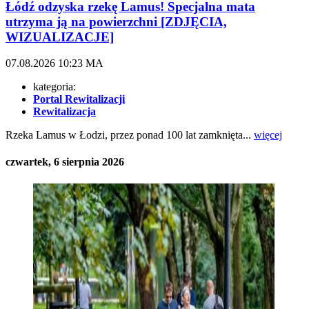
Łódź odzyska rzekę Lamus! Specjalna mata
utrzyma ją na powierzchni [ZDJĘCIA,
WIZUALIZACJE]
07.08.2026
10:23
MA
kategoria:
Portal Rewitalizacji
Rewitalizacja
Rzeka Lamus w Łodzi, przez ponad 100 lat zamknięta...
więcej
czwartek, 6 sierpnia 2026