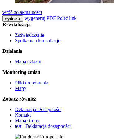
wróć do aktualności
wygeneruj PDF
Poleć link
wydrukuj
Rewitalizacja
Zaświadczenia
Spotkania i konsultacje
Działania
Mapa działań
Monitoring zmian
Pliki do pobrania
Mapy
Zobacz również
Deklaracja Dostępności
Kontakt
Mapa strony
test - Deklaracja dostępności