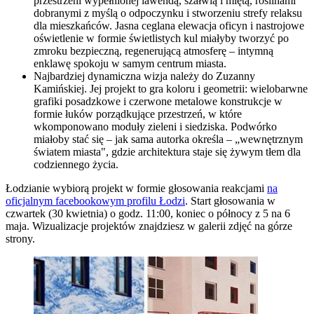
przestrzeni wypełnionej lawendą, szałwią i miętą, roślinami
dobranymi z myślą o odpoczynku i stworzeniu strefy relaksu
dla mieszkańców. Jasna ceglana elewacja oficyn i nastrojowe
oświetlenie w formie świetlistych kul miałyby tworzyć po
zmroku bezpieczną, regenerującą atmosferę – intymną
enklawę spokoju w samym centrum miasta.
Najbardziej dynamiczna wizja należy do Zuzanny
Kamińskiej. Jej projekt to gra koloru i geometrii: wielobarwne
grafiki posadzkowe i czerwone metalowe konstrukcje w
formie łuków porządkujące przestrzeń, w które
wkomponowano moduły zieleni i siedziska. Podwórko
miałoby stać się – jak sama autorka określa – „wewnętrznym
światem miasta", gdzie architektura staje się żywym tłem dla
codziennego życia.
Łodzianie wybiorą projekt w formie głosowania reakcjami
na
oficjalnym facebookowym profilu Łodzi
. Start głosowania w
czwartek (30 kwietnia) o godz. 11:00, koniec o północy z 5 na 6
maja. Wizualizacje projektów znajdziesz w galerii zdjęć na górze
strony.