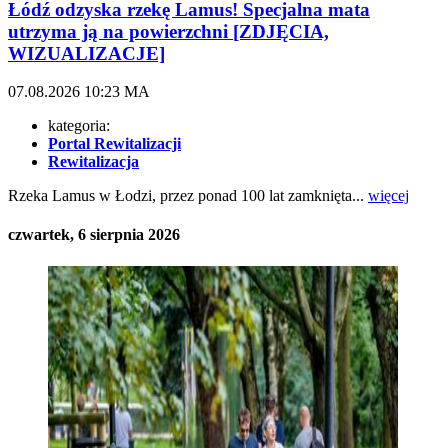
Łódź odzyska rzekę Lamus! Specjalna mata
utrzyma ją na powierzchni [ZDJĘCIA,
WIZUALIZACJE]
07.08.2026
10:23
MA
kategoria:
Portal Rewitalizacji
Rewitalizacja
Rzeka Lamus w Łodzi, przez ponad 100 lat zamknięta...
więcej
czwartek, 6 sierpnia 2026