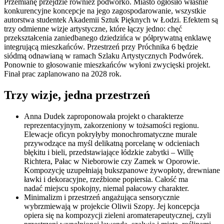
Przemianę przejdzie również podwórko. Miasto ogłosiło właśnie
konkurencyjne koncepcje na jego zagospodarowanie, wszystkie
autorstwa studentek Akademii Sztuk Pięknych w Łodzi. Efektem są
trzy odmienne wizje artystyczne, które łączy jedno: chęć
przekształcenia zaniedbanego dziedzińca w półprywatną enklawę
integrującą mieszkańców. Przestrzeń przy Próchnika 6 będzie
siódmą odnawianą w ramach Szlaku Artystycznych Podwórek.
Ponownie to głosowanie mieszkańców wyłoni zwycięski projekt.
Finał prac zaplanowano na 2028 rok.
Trzy wizje, jedna przestrzeń
Anna Dudek zaproponowała projekt o charakterze
reprezentacyjnym, zakorzeniony w tożsamości regionu.
Elewacje oficyn pokryłyby monochromatyczne murale
przywodzące na myśl delikatną porcelanę w odcieniach
błękitu i bieli, przedstawiające łódzkie zabytki – Willę
Richtera, Pałac w Nieborowie czy Zamek w Oporowie.
Kompozycję uzupełniają bukszpanowe żywopłoty, drewniane
ławki i dekoracyjne, rzeźbione popiersia. Całość ma
nadać miejscu spokojny, niemal pałacowy charakter.
Minimalizm i przestrzeń angażująca sensorycznie
wybrzmiewają w projekcie Oliwii Szopy. Jej koncepcja
opiera się na kompozycji zieleni aromaterapeutycznej, czyli