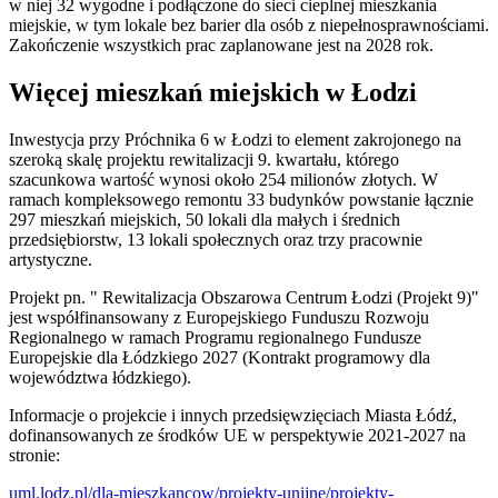
w niej 32 wygodne i podłączone do sieci cieplnej mieszkania
miejskie, w tym lokale bez barier dla osób z niepełnosprawnościami.
Zakończenie wszystkich prac zaplanowane jest na 2028 rok.
Więcej mieszkań miejskich w Łodzi
Inwestycja przy Próchnika 6 w Łodzi to element zakrojonego na
szeroką skalę projektu rewitalizacji 9. kwartału, którego
szacunkowa wartość wynosi około 254 milionów złotych. W
ramach kompleksowego remontu 33 budynków powstanie łącznie
297 mieszkań miejskich, 50 lokali dla małych i średnich
przedsiębiorstw, 13 lokali społecznych oraz trzy pracownie
artystyczne.
Projekt pn. " Rewitalizacja Obszarowa Centrum Łodzi (Projekt 9)"
jest współfinansowany z Europejskiego Funduszu Rozwoju
Regionalnego w ramach Programu regionalnego Fundusze
Europejskie dla Łódzkiego 2027 (Kontrakt programowy dla
województwa łódzkiego).
Informacje o projekcie i innych przedsięwzięciach Miasta Łódź,
dofinansowanych ze środków UE w perspektywie 2021-2027 na
stronie:
uml.lodz.pl/dla-mieszkancow/projekty-unijne/projekty-