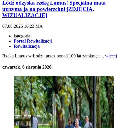
Łódź odzyska rzekę Lamus! Specjalna mata
utrzyma ją na powierzchni [ZDJĘCIA,
WIZUALIZACJE]
07.08.2026
10:23
MA
kategoria:
Portal Rewitalizacji
Rewitalizacja
Rzeka Lamus w Łodzi, przez ponad 100 lat zamknięta...
więcej
czwartek, 6 sierpnia 2026