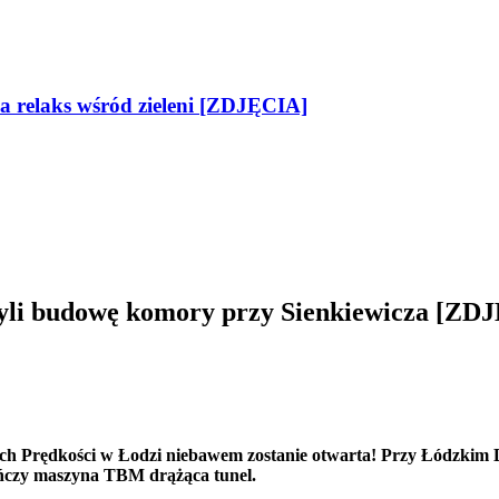
na relaks wśród zieleni [ZDJĘCIA]
czyli budowę komory przy Sienkiewicza 
żych Prędkości w Łodzi niebawem zostanie otwarta! Przy Łódzki
ńczy maszyna TBM drążąca tunel.