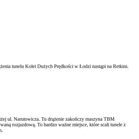
żenia tunelu Kolei Dużych Prędkości w Łodzi nastąpi na Retkini.
 bliżej ul. Narutowicza. Tu drążenie zakończy maszyna TBM
aną rozjazdową. To bardzo ważne miejsce, które scali tunele z
n.