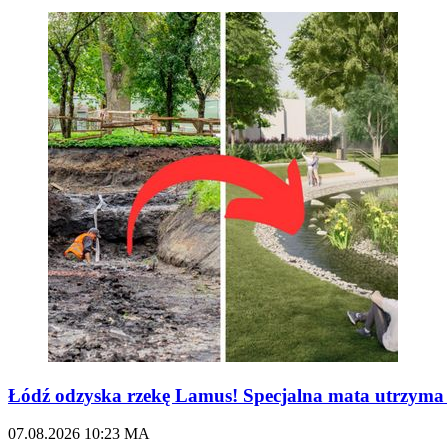
Łódź odzyska rzekę Lamus! Specjalna mata utrzy
07.08.2026
10:23
MA