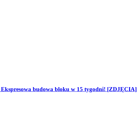
i. Ekspresowa budowa bloku w 15 tygodni! [ZDJĘCIA]