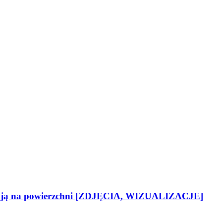
ma ją na powierzchni [ZDJĘCIA, WIZUALIZACJE]