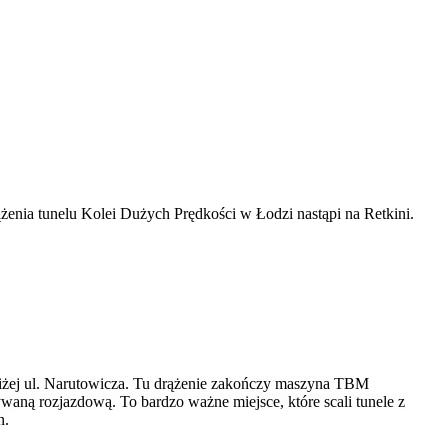
żenia tunelu Kolei Dużych Prędkości w Łodzi nastąpi na Retkini.
 bliżej ul. Narutowicza. Tu drążenie zakończy maszyna TBM
aną rozjazdową. To bardzo ważne miejsce, które scali tunele z
n.