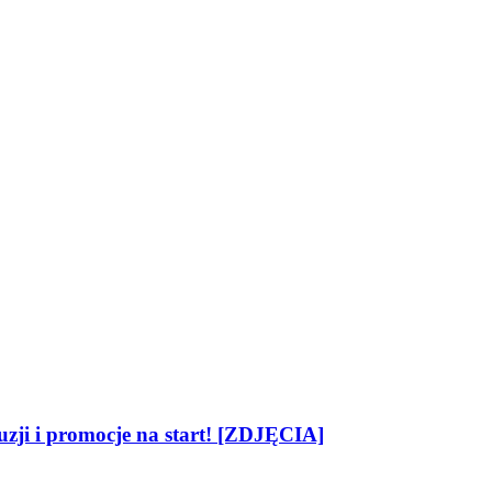
zji i promocje na start! [ZDJĘCIA]