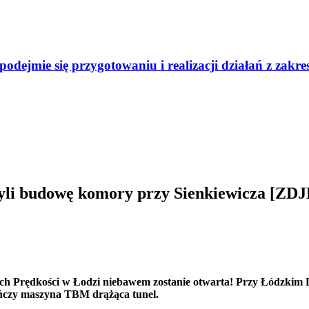
odejmie się przygotowaniu i realizacji działań z zak
czyli budowę komory przy Sienkiewicza 
żych Prędkości w Łodzi niebawem zostanie otwarta! Przy Łódzki
ńczy maszyna TBM drążąca tunel.