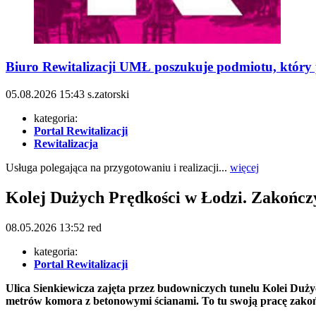
Biuro Rewitalizacji UMŁ poszukuje podmiotu, który p
05.08.2026
15:43
s.zatorski
kategoria:
Portal Rewitalizacji
Rewitalizacja
Usługa polegająca na przygotowaniu i realizacji...
więcej
Kolej Dużych Prędkości w Łodzi. Zakoń
08.05.2026
13:52
red
kategoria:
Portal Rewitalizacji
Ulica Sienkiewicza zajęta przez budowniczych tunelu Kolei Du
metrów komora z betonowymi ścianami. To tu swoją pracę zako