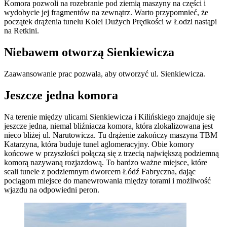
Komora pozwoli na rozebranie pod ziemią maszyny na części i
wydobycie jej fragmentów na zewnątrz. Warto przypomnieć, że
początek drążenia tunelu Kolei Dużych Prędkości w Łodzi nastąpi
na Retkini.
Niebawem otworzą Sienkiewicza
Zaawansowanie prac pozwala, aby otworzyć ul. Sienkiewicza.
Jeszcze jedna komora
Na terenie między ulicami Sienkiewicza i Kilińskiego znajduje się
jeszcze jedna, niemal bliźniacza komora, która zlokalizowana jest
nieco bliżej ul. Narutowicza. Tu drążenie zakończy maszyna TBM
Katarzyna, która buduje tunel aglomeracyjny.
Obie komory
końcowe w przyszłości połączą się z trzecią największą podziemną
komorą nazywaną rozjazdową. To bardzo ważne miejsce, które
scali tunele z podziemnym dworcem Łódź Fabryczna, dając
pociągom miejsce do manewrowania między torami i możliwość
wjazdu na odpowiedni peron.