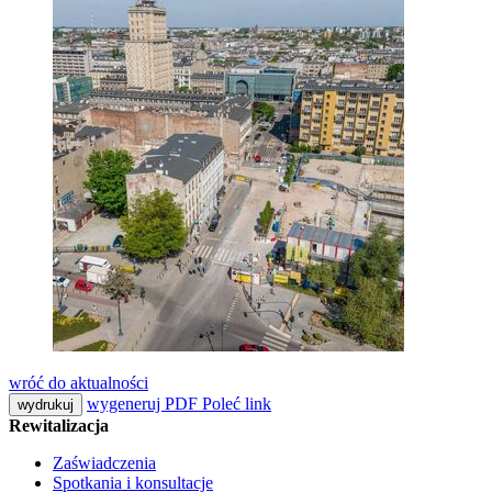
wróć do aktualności
wygeneruj PDF
Poleć link
wydrukuj
Rewitalizacja
Zaświadczenia
Spotkania i konsultacje