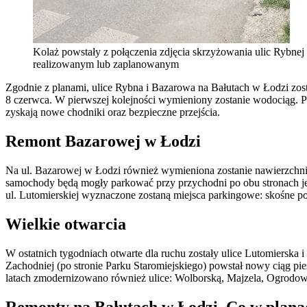
Kolaż powstały z połączenia zdjęcia skrzyżowania ulic Rybnej
realizowanym lub zaplanowanym
Zgodnie z planami, ulice Rybna i Bazarowa na Bałutach w Łodzi zosta
8 czerwca. W pierwszej kolejności wymieniony zostanie wodociąg. Po
zyskają nowe chodniki oraz bezpieczne przejścia.
Remont Bazarowej w Łodzi
Na ul. Bazarowej w Łodzi również wymieniona zostanie nawierzchnia
samochody będą mogły parkować przy przychodni po obu stronach jez
ul. Lutomierskiej wyznaczone zostaną miejsca parkingowe: skośne po j
Wielkie otwarcia
W ostatnich tygodniach otwarte dla ruchu zostały ulice Lutomierska
Zachodniej (po stronie Parku Staromiejskiego) powstał nowy ciąg p
latach zmodernizowano również ulice: Wolborską, Majzela, Ogrodow
Remonty na Bałutach w Łodzi. Co w plana