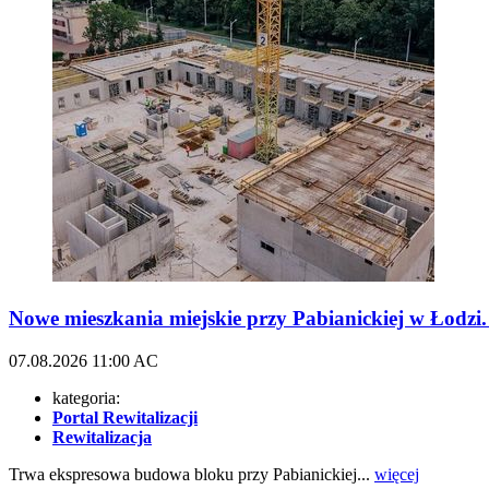
Nowe mieszkania miejskie przy Pabianickiej w Łodz
07.08.2026
11:00
AC
kategoria:
Portal Rewitalizacji
Rewitalizacja
Trwa ekspresowa budowa bloku przy Pabianickiej...
więcej