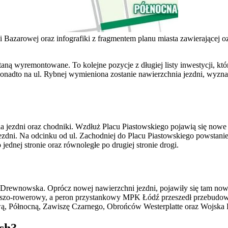
 i Bazarowej oraz infografiki z fragmentem planu miasta zawierające
ną wyremontowane. To kolejne pozycje z długiej listy inwestycji, któr
nadto na ul. Rybnej wymieniona zostanie nawierzchnia jezdni, wyznac
 jezdni oraz chodniki. Wzdłuż Placu Piastowskiego pojawią się nowe
dni. Na odcinku od ul. Zachodniej do Placu Piastowskiego powstanie 
ednej stronie oraz równoległe po drugiej stronie drogi.
 i Drewnowska. Oprócz nowej nawierzchni jezdni, pojawiły się tam nowe
ieszo-rowerowy, a peron przystankowy MPK Łódź przeszedł przebudowę.
ą, Północną, Zawiszę Czarnego, Obrońców Westerplatte oraz Wojska 
ch?