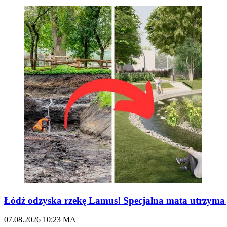
Łódź odzyska rzekę Lamus! Specjalna mata utrzy
07.08.2026
10:23
MA