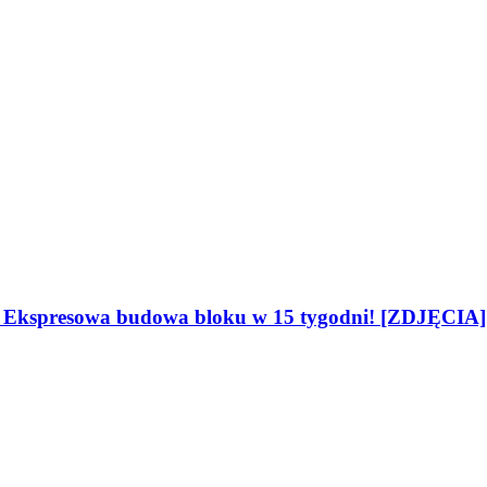
i. Ekspresowa budowa bloku w 15 tygodni! [ZDJĘCIA]