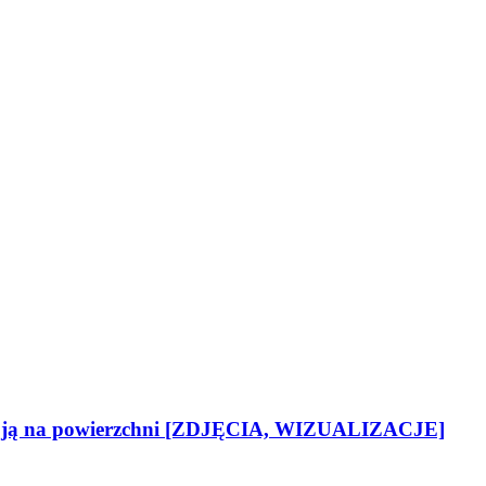
ma ją na powierzchni [ZDJĘCIA, WIZUALIZACJE]