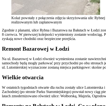
Kolaż powstały z połączenia zdjęcia skrzyżowania ulic Rybnej
realizowanym lub zaplanowanym
Zgodnie z planami, ulice Rybna i Bazarowa na Bałutach w Łodzi zosta
8 czerwca. W pierwszej kolejności wymieniony zostanie wodociąg. Po
zyskają nowe chodniki oraz bezpieczne przejścia.
Remont Bazarowej w Łodzi
Na ul. Bazarowej w Łodzi również wymieniona zostanie nawierzchnia
samochody będą mogły parkować przy przychodni po obu stronach jez
ul. Lutomierskiej wyznaczone zostaną miejsca parkingowe: skośne po j
Wielkie otwarcia
W ostatnich tygodniach otwarte dla ruchu zostały ulice Lutomierska
Zachodniej (po stronie Parku Staromiejskiego) powstał nowy ciąg p
latach zmodernizowano również ulice: Wolborską, Majzela, Ogrodow
Remonty na Bałutach w Łodzi. Co w plana