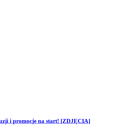
zji i promocje na start! [ZDJĘCIA]