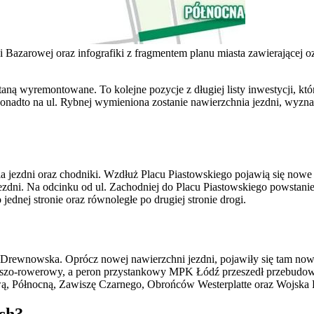
 i Bazarowej oraz infografiki z fragmentem planu miasta zawierające
ną wyremontowane. To kolejne pozycje z długiej listy inwestycji, któr
nadto na ul. Rybnej wymieniona zostanie nawierzchnia jezdni, wyznac
 jezdni oraz chodniki. Wzdłuż Placu Piastowskiego pojawią się nowe
dni. Na odcinku od ul. Zachodniej do Placu Piastowskiego powstanie 
ednej stronie oraz równoległe po drugiej stronie drogi.
 i Drewnowska. Oprócz nowej nawierzchni jezdni, pojawiły się tam nowe
ieszo-rowerowy, a peron przystankowy MPK Łódź przeszedł przebudowę.
ą, Północną, Zawiszę Czarnego, Obrońców Westerplatte oraz Wojska 
ch?