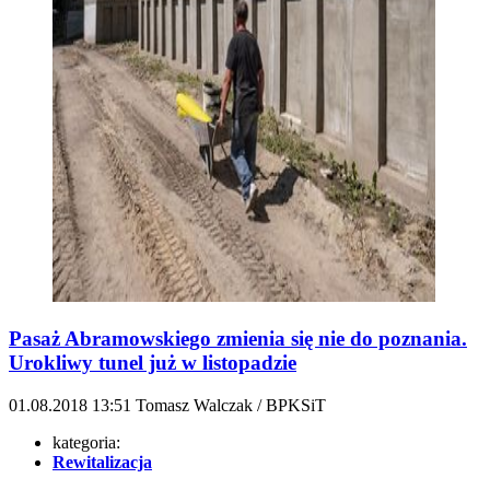
Pasaż Abramowskiego zmienia się nie do poznania.
Urokliwy tunel już w listopadzie
01.08.2018
13:51
Tomasz Walczak / BPKSiT
kategoria:
Rewitalizacja