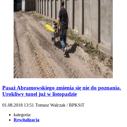
Pasaż Abramowskiego zmienia się nie do poznania.
Urokliwy tunel już w listopadzie
01.08.2018
13:51
Tomasz Walczak / BPKSiT
kategoria:
Rewitalizacja