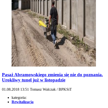
Pasaż Abramowskiego zmienia się nie do poznania.
Urokliwy tunel już w listopadzie
01.08.2018
13:51
Tomasz Walczak / BPKSiT
kategoria:
Rewitalizacja