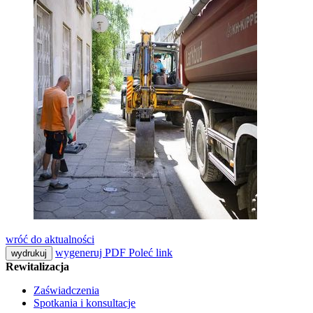
wróć do aktualności
wygeneruj PDF
Poleć link
wydrukuj
Rewitalizacja
Zaświadczenia
Spotkania i konsultacje