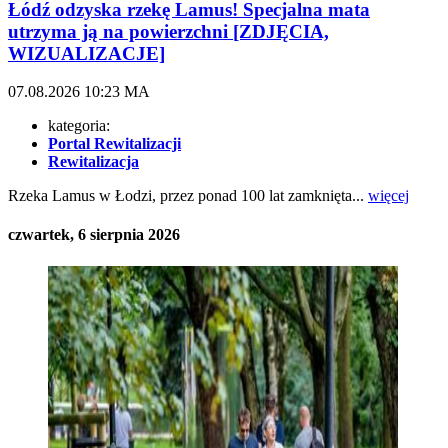
Łódź odzyska rzekę Lamus! Specjalna mata
utrzyma ją na powierzchni [ZDJĘCIA,
WIZUALIZACJE]
07.08.2026
10:23
MA
kategoria:
Portal Rewitalizacji
Rewitalizacja
Rzeka Lamus w Łodzi, przez ponad 100 lat zamknięta...
więcej
czwartek, 6 sierpnia 2026