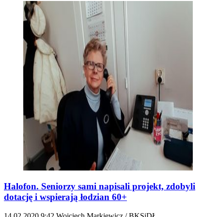
Halofon. Seniorzy sami napisali projekt, zdobyli
dotację i wspierają łodzian 60+
14.02.2020
9:42
Wojciech Markiewicz / BKSiDŁ