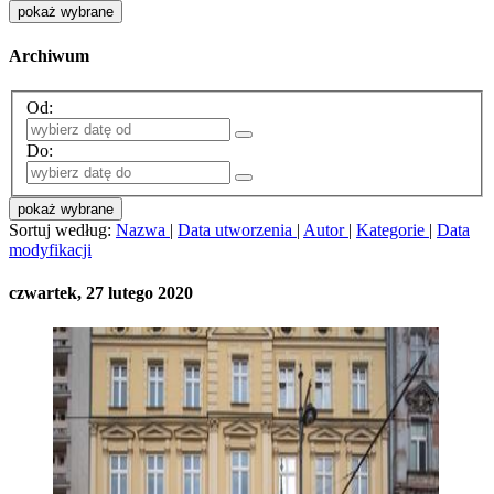
pokaż wybrane
Archiwum
Od:
Do:
pokaż wybrane
Sortuj według:
Nazwa
|
Data utworzenia
|
Autor
|
Kategorie
|
Data
modyfikacji
czwartek, 27 lutego 2020