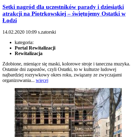
Setki nagród dla uczestników parady i dziesiątki
atrakcji na Piotrkowskiej – świętujemy Ostatki w
Łodzi
14.02.2020
10:09
s.zatorski
kategoria:
Portal Rewitalizacji
Rewitalizacja
Zdobione, mieniące się maski, kolorowe stroje i taneczna muzyka.
Ostatnie dni zapustów, czyli Ostatki, to w kulturze ludowej
najbardziej rozrywkowy okres roku, związany ze zwyczajami
organizowania...
więcej