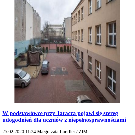
W podstawówce przy Jaracza pojawi się szereg
udogodnień dla uczniów z niepełnosprawnościami
25.02.2020
11:24
Małgorzata Loeffler / ZIM