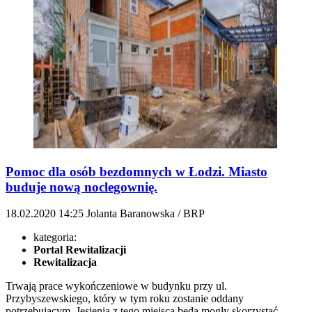
Pomoc dla osób bezdomnych w Łodzi. Miasto
buduje nową noclegownię.
18.02.2020
14:25
Jolanta Baranowska / BRP
kategoria:
Portal Rewitalizacji
Rewitalizacja
Trwają prace wykończeniowe w budynku przy ul.
Przybyszewskiego, który w tym roku zostanie oddany
potrzebującym. Jesienią z tego miejsca będą mogły skorzystać