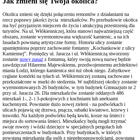
Jak zmieni się Twoja okolica?
Okolica zmieni się dzięki połączeniu remontów z działaniami na
rzecz poprawy jakości życia mieszkańców. Po przebudowie okolica
ma być przyjaznym miejscem do życia i atrakcyjną przestrzenią dla
turystów. Na ul. Włókienniczej, która stanowi najważniejszą część
obszaru, zostanie wyremontowana większość kamienic, a na ich
fasadach powstaną artystyczne formy. Historia ulicy zostanie
upamiętniona poprzez zachowanie fontanny „Kochankowie z ulicy
Kamiennej”. Pomiędzy ul. Jaracza i ul. Włókienniczą stworzony
zostanie
nowy pasaż
z fontanną, który swoją nową nazwę będzie
zawdzięczał Hilaremu Majewskiemu, przedwojennemu architektowi
miasta Łodzi, którego kamienica stoi tuż obok niego. Zabytkowe
ceglane komórki na tyłach ul. Włókienniczej zostaną zachowane i
przekształcone w murki do siedzenia. W najbliższej okolicy zostanie
wyremontowanych 26 budynków, w tym budynek Gimnazjum nr 2
przy ul. Jaracza 26. Dla mieszkańców zostanie oddanych 486
mieszkań 1-, 2- i 3-pokojowych z kuchniami lub aneksami
kuchennymi. Powstanie dużo nowej zieleni - na podwórkach i
ulicach pojawią się drzewa, pnącza, rabatki kwiatowe, krzewy i
trawniki. Na każdym podwórku będą ławki, kosze na śmieci i
miejsca do sortowania śmieci. Mieszkańcy będą mogli trzymać
swoje rowery i wózki dziecięce w specjalnych pergolach lub
pomieszczeniach w budynkach. Przy budynkach, w których
powstaną mieszkania dla osób z niepełnosprawnościami, powstaną