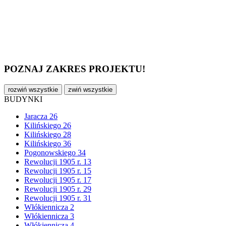
POZNAJ ZAKRES PROJEKTU!
rozwiń wszystkie
zwiń wszystkie
BUDYNKI
Jaracza 26
Kilińskiego 26
Kilińskiego 28
Kilińskiego 36
Pogonowskiego 34
Rewolucji 1905 r. 13
Rewolucji 1905 r. 15
Rewolucji 1905 r. 17
Rewolucji 1905 r. 29
Rewolucji 1905 r. 31
Włókiennicza 2
Włókiennicza 3
Włókiennicza 4