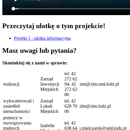
Przeczytaj ulotkę o tym projekcie!
Projekt 1 - ulotka informacyjna
Masz uwagi lub pytania?
Skontaktuj się z nami w sprawie:
tel. 42
Zarząd
272 62
realizacji
Inwestycji
94, 42
zim@zim.uml.lodz.pl
Miejskich
272 62
80
wykwaterowań i
Zarząd
tel. 42
zasiedleń
Lokali
628 70
zlm@zlm.lodz.pl
nieruchomości
Miejskich
00
pomocy w
rozwiązywaniu
tel. 42
Izabella
trudnych
638 64
i.mielczarek@uml.lodz.pl