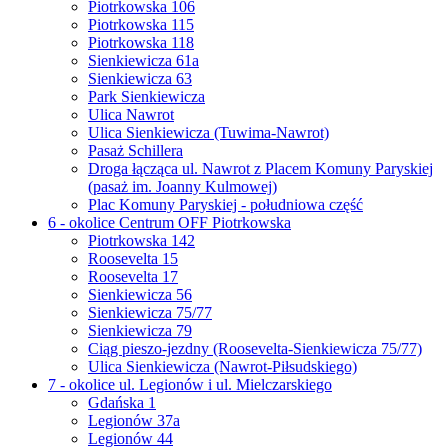
Piotrkowska 106
Piotrkowska 115
Piotrkowska 118
Sienkiewicza 61a
Sienkiewicza 63
Park Sienkiewicza
Ulica Nawrot
Ulica Sienkiewicza (Tuwima-Nawrot)
Pasaż Schillera
Droga łącząca ul. Nawrot z Placem Komuny Paryskiej
(pasaż im. Joanny Kulmowej)
Plac Komuny Paryskiej - południowa część
6 - okolice Centrum OFF Piotrkowska
Piotrkowska 142
Roosevelta 15
Roosevelta 17
Sienkiewicza 56
Sienkiewicza 75/77
Sienkiewicza 79
Ciąg pieszo-jezdny (Roosevelta-Sienkiewicza 75/77)
Ulica Sienkiewicza (Nawrot-Piłsudskiego)
7 - okolice ul. Legionów i ul. Mielczarskiego
Gdańska 1
Legionów 37a
Legionów 44