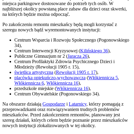
miejsca parkingowe dostosowane do potrzeb tych osób. W
najbliższej okolicy powstaną place zabaw dla dzieci oraz skwerki,
na których będzie można odpocząć.
Po zakończeniu remontu mieszkańcy będą mogli korzystać z
szeregu nowych bądź wyremontowanych instytucji:
Centrum Wsparcia i Rozwoju Społecznego (Pogonowskiego
34),
Centrum Interwencji Kryzysowej (
Kilińskiego 36
),
Publiczne Gimnazjum nr 2 (
Jaracza 26
),
Centrum Profilaktyki Zdrowia Psychicznego Dzieci i
Młodzieży (Rewolucji 1905 r. 15),
świetlica artystyczna
(
Rewolucji 1905 r. 17
),
placówka opiekuńczo-wychowawcza
(
Włókiennicza 5
,
Włókiennicza 6
,
Włókiennicza 16
),
przedszkole miejskie (
Włókiennicza 16
),
Centrum Obywatelskie (Pogonowskiego 34).
Na obszarze działają
Gospodarze
i
Latarnicy
, którzy pomagają z
przeprowadzkami oraz rozwiązywaniem trudnych problemów
mieszkańców. Przed zakończeniem remontów, planowany jest
szereg działań, których celem będzie poznanie przez mieszkańców
nowych instytucji zlokalizowanych w tej okolicy.