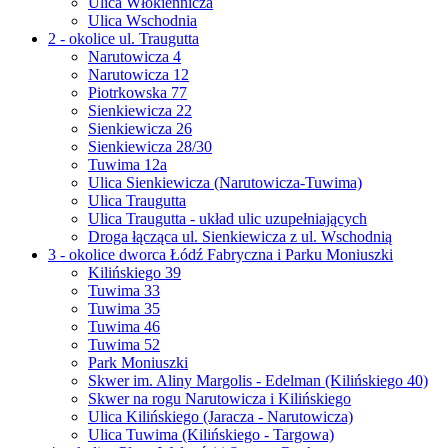
Ulica Włókiennicza
Ulica Wschodnia
2 - okolice ul. Traugutta
Narutowicza 4
Narutowicza 12
Piotrkowska 77
Sienkiewicza 22
Sienkiewicza 26
Sienkiewicza 28/30
Tuwima 12a
Ulica Sienkiewicza (Narutowicza-Tuwima)
Ulica Traugutta
Ulica Traugutta - układ ulic uzupełniających
Droga łącząca ul. Sienkiewicza z ul. Wschodnią
3 - okolice dworca Łódź Fabryczna i Parku Moniuszki
Kilińskiego 39
Tuwima 33
Tuwima 35
Tuwima 46
Tuwima 52
Park Moniuszki
Skwer im. Aliny Margolis - Edelman (Kilińskiego 40)
Skwer na rogu Narutowicza i Kilińskiego
Ulica Kilińskiego (Jaracza - Narutowicza)
Ulica Tuwima (Kilińskiego - Targowa)