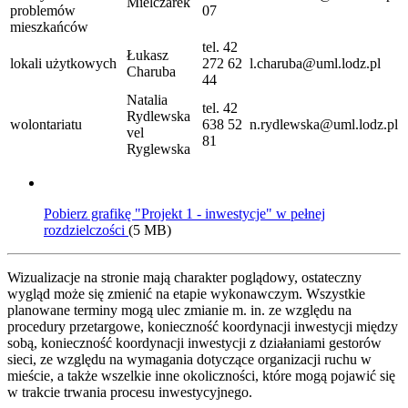
Mielczarek
problemów
07
mieszkańców
tel. 42
Łukasz
lokali użytkowych
272 62
l.charuba@uml.lodz.pl
Charuba
44
Natalia
tel. 42
Rydlewska
wolontariatu
638 52
n.rydlewska@uml.lodz.pl
vel
81
Ryglewska
Pobierz grafikę "Projekt 1 - inwestycje" w pełnej
rozdzielczości
(5 MB)
Wizualizacje na stronie mają charakter poglądowy, ostateczny
wygląd może się zmienić na etapie wykonawczym. Wszystkie
planowane terminy mogą ulec zmianie m. in. ze względu na
procedury przetargowe, konieczność koordynacji inwestycji między
sobą, konieczność koordynacji inwestycji z działaniami gestorów
sieci, ze względu na wymagania dotyczące organizacji ruchu w
mieście, a także wszelkie inne okoliczności, które mogą pojawić się
w trakcie trwania procesu inwestycyjnego.