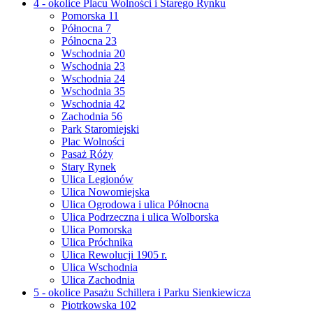
4 - okolice Placu Wolności i Starego Rynku
Pomorska 11
Północna 7
Północna 23
Wschodnia 20
Wschodnia 23
Wschodnia 24
Wschodnia 35
Wschodnia 42
Zachodnia 56
Park Staromiejski
Plac Wolności
Pasaż Róży
Stary Rynek
Ulica Legionów
Ulica Nowomiejska
Ulica Ogrodowa i ulica Północna
Ulica Podrzeczna i ulica Wolborska
Ulica Pomorska
Ulica Próchnika
Ulica Rewolucji 1905 r.
Ulica Wschodnia
Ulica Zachodnia
5 - okolice Pasażu Schillera i Parku Sienkiewicza
Piotrkowska 102