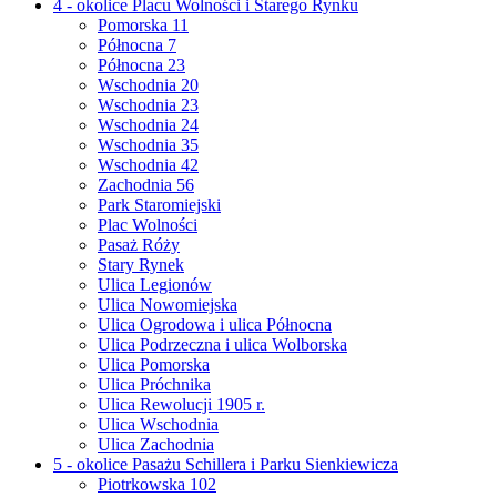
4 - okolice Placu Wolności i Starego Rynku
Pomorska 11
Północna 7
Północna 23
Wschodnia 20
Wschodnia 23
Wschodnia 24
Wschodnia 35
Wschodnia 42
Zachodnia 56
Park Staromiejski
Plac Wolności
Pasaż Róży
Stary Rynek
Ulica Legionów
Ulica Nowomiejska
Ulica Ogrodowa i ulica Północna
Ulica Podrzeczna i ulica Wolborska
Ulica Pomorska
Ulica Próchnika
Ulica Rewolucji 1905 r.
Ulica Wschodnia
Ulica Zachodnia
5 - okolice Pasażu Schillera i Parku Sienkiewicza
Piotrkowska 102