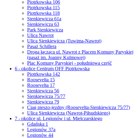
Piotrkowska 106
Piotrkowska 115
Piotrkowska 118
Sienkiewicza 61a
Sienkiewicza 63
Park Sienkiewicza
Ulica Nawrot
Ulica Sienkiewicza (Tuwima-Nawrot)
Pasaż Schillera
Droga łącząca ul. Nawrot z Placem Komuny Paryskiej
(pasaż im. Joanny Kulmowej)
Plac Komuny Paryskiej - południowa część
6 - okolice Centrum OFF Piotrkowska
Piotrkowska 142
Roosevelta 15
Roosevelta 17
Sienkiewicza 56
Sienkiewicza 75/77
Sienkiewicza 79
Ciąg pieszo-jezdny (Roosevelta-Sienkiewicza 75/77)
Ulica Sienkiewicza (Nawrot-Piłsudskiego)
7 - okolice ul. Legionów i ul. Mielczarskiego
Gdańska 1
Legionów 37a
Legionów 44