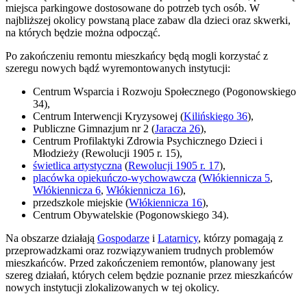
miejsca parkingowe dostosowane do potrzeb tych osób. W
najbliższej okolicy powstaną place zabaw dla dzieci oraz skwerki,
na których będzie można odpocząć.
Po zakończeniu remontu mieszkańcy będą mogli korzystać z
szeregu nowych bądź wyremontowanych instytucji:
Centrum Wsparcia i Rozwoju Społecznego (Pogonowskiego
34),
Centrum Interwencji Kryzysowej (
Kilińskiego 36
),
Publiczne Gimnazjum nr 2 (
Jaracza 26
),
Centrum Profilaktyki Zdrowia Psychicznego Dzieci i
Młodzieży (Rewolucji 1905 r. 15),
świetlica artystyczna
(
Rewolucji 1905 r. 17
),
placówka opiekuńczo-wychowawcza
(
Włókiennicza 5
,
Włókiennicza 6
,
Włókiennicza 16
),
przedszkole miejskie (
Włókiennicza 16
),
Centrum Obywatelskie (Pogonowskiego 34).
Na obszarze działają
Gospodarze
i
Latarnicy
, którzy pomagają z
przeprowadzkami oraz rozwiązywaniem trudnych problemów
mieszkańców. Przed zakończeniem remontów, planowany jest
szereg działań, których celem będzie poznanie przez mieszkańców
nowych instytucji zlokalizowanych w tej okolicy.