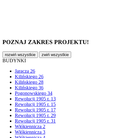
POZNAJ ZAKRES PROJEKTU!
rozwiń wszystkie
zwiń wszystkie
BUDYNKI
Jaracza 26
Kilińskiego 26
Kilińskiego 28
Kilińskiego 36
Pogonowskiego 34
Rewolucji 1905 r. 13
Rewolucji 1905 r. 15
Rewolucji 1905 r. 17
Rewolucji 1905 r. 29
Rewolucji 1905 r. 31
Włókiennicza 2
Włókiennicza 3
Włókiennicza 4