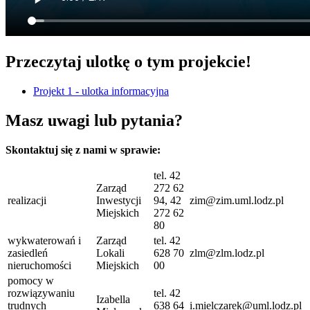
Przeczytaj ulotkę o tym projekcie!
Projekt 1 - ulotka informacyjna
Masz uwagi lub pytania?
Skontaktuj się z nami w sprawie:
tel. 42
Zarząd
272 62
realizacji
Inwestycji
94, 42
zim@zim.uml.lodz.pl
Miejskich
272 62
80
wykwaterowań i
Zarząd
tel. 42
zasiedleń
Lokali
628 70
zlm@zlm.lodz.pl
nieruchomości
Miejskich
00
pomocy w
rozwiązywaniu
tel. 42
Izabella
trudnych
638 64
i.mielczarek@uml.lodz.pl