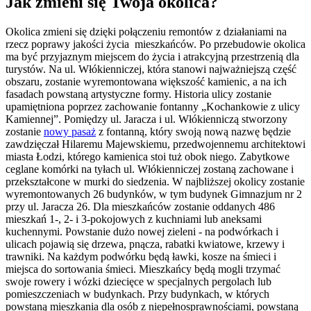
Jak zmieni się Twoja okolica?
Okolica zmieni się dzięki połączeniu remontów z działaniami na
rzecz poprawy jakości życia mieszkańców. Po przebudowie okolica
ma być przyjaznym miejscem do życia i atrakcyjną przestrzenią dla
turystów. Na ul. Włókienniczej, która stanowi najważniejszą część
obszaru, zostanie wyremontowana większość kamienic, a na ich
fasadach powstaną artystyczne formy. Historia ulicy zostanie
upamiętniona poprzez zachowanie fontanny „Kochankowie z ulicy
Kamiennej”. Pomiędzy ul. Jaracza i ul. Włókienniczą stworzony
zostanie
nowy pasaż
z fontanną, który swoją nową nazwę będzie
zawdzięczał Hilaremu Majewskiemu, przedwojennemu architektowi
miasta Łodzi, którego kamienica stoi tuż obok niego. Zabytkowe
ceglane komórki na tyłach ul. Włókienniczej zostaną zachowane i
przekształcone w murki do siedzenia. W najbliższej okolicy zostanie
wyremontowanych 26 budynków, w tym budynek Gimnazjum nr 2
przy ul. Jaracza 26. Dla mieszkańców zostanie oddanych 486
mieszkań 1-, 2- i 3-pokojowych z kuchniami lub aneksami
kuchennymi. Powstanie dużo nowej zieleni - na podwórkach i
ulicach pojawią się drzewa, pnącza, rabatki kwiatowe, krzewy i
trawniki. Na każdym podwórku będą ławki, kosze na śmieci i
miejsca do sortowania śmieci. Mieszkańcy będą mogli trzymać
swoje rowery i wózki dziecięce w specjalnych pergolach lub
pomieszczeniach w budynkach. Przy budynkach, w których
powstaną mieszkania dla osób z niepełnosprawnościami, powstaną