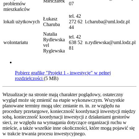
Mielczarek
problemów
07
mieszkańców
tel. 42
Łukasz
lokali użytkowych
272 62
l.charuba@uml.lodz.pl
Charuba
44
Natalia
tel. 42
Rydlewska
wolontariatu
638 52
n.rydlewska@uml.lodz.pl
vel
81
Ryglewska
Pobierz grafikę "Projekt 1 - inwestycje" w pełnej
rozdzielczości
(5 MB)
Wizualizacje na stronie mają charakter poglądowy, ostateczny
wygląd może się zmienić na etapie wykonawczym. Wszystkie
planowane terminy mogą ulec zmianie m. in. ze względu na
procedury przetargowe, konieczność koordynacji inwestycji między
sobą, konieczność koordynacji inwestycji z działaniami gestorów
sieci, ze względu na wymagania dotyczące organizacji ruchu w
mieście, a także wszelkie inne okoliczności, które mogą pojawić się
w trakcie trwania procesu inwestycyjnego.