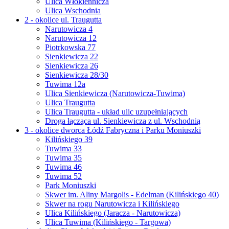
Ulica Włókiennicza
Ulica Wschodnia
2 - okolice ul. Traugutta
Narutowicza 4
Narutowicza 12
Piotrkowska 77
Sienkiewicza 22
Sienkiewicza 26
Sienkiewicza 28/30
Tuwima 12a
Ulica Sienkiewicza (Narutowicza-Tuwima)
Ulica Traugutta
Ulica Traugutta - układ ulic uzupełniających
Droga łącząca ul. Sienkiewicza z ul. Wschodnią
3 - okolice dworca Łódź Fabryczna i Parku Moniuszki
Kilińskiego 39
Tuwima 33
Tuwima 35
Tuwima 46
Tuwima 52
Park Moniuszki
Skwer im. Aliny Margolis - Edelman (Kilińskiego 40)
Skwer na rogu Narutowicza i Kilińskiego
Ulica Kilińskiego (Jaracza - Narutowicza)
Ulica Tuwima (Kilińskiego - Targowa)