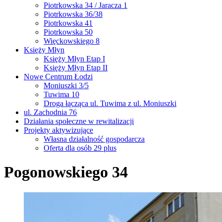
Piotrkowska 34 / Jaracza 1
Piotrkowska 36/38
Piotrkowska 41
Piotrkowska 50
Więckowskiego 8
Księży Młyn
Księży Młyn Etap I
Księży Młyn Etap II
Nowe Centrum Łodzi
Moniuszki 3/5
Tuwima 10
Droga łącząca ul. Tuwima z ul. Moniuszki
ul. Zachodnia 76
Działania społeczne w rewitalizacji
Projekty aktywizujące
Własna działalność gospodarcza
Oferta dla osób 29 plus
Pogonowskiego 34