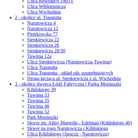
Ulica Rewolucji 1905 r.
Ulica Włókiennicza
Ulica Wschodnia
2 - okolice ul. Traugutta
Narutowicza 4
Narutowicza 12
Piotrkowska 77
Sienkiewicza 22
Sienkiewicza 26
Sienkiewicza 28/30
Tuwima 12a
Ulica Sienkiewicza (Narutowicza-Tuwima)
Ulica Traugutta
Ulica Traugutta - układ ulic uzupełniających
Droga łącząca ul. Sienkiewicza z ul. Wschodnią
3 - okolice dworca Łódź Fabryczna i Parku Moniuszki
Kilińskiego 39
Tuwima 33
Tuwima 35
Tuwima 46
Tuwima 52
Park Moniuszki
Skwer im. Aliny Margolis - Edelman (Kilińskiego 40)
Skwer na rogu Narutowicza i Kilińskiego
Ulica Kilińskiego (Jaracza - Narutowicza)