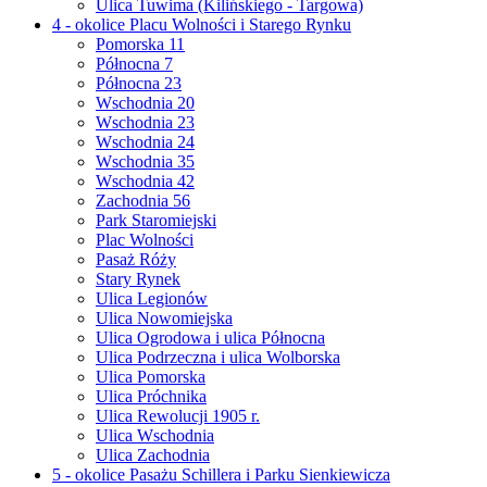
Ulica Tuwima (Kilińskiego - Targowa)
4 - okolice Placu Wolności i Starego Rynku
Pomorska 11
Północna 7
Północna 23
Wschodnia 20
Wschodnia 23
Wschodnia 24
Wschodnia 35
Wschodnia 42
Zachodnia 56
Park Staromiejski
Plac Wolności
Pasaż Róży
Stary Rynek
Ulica Legionów
Ulica Nowomiejska
Ulica Ogrodowa i ulica Północna
Ulica Podrzeczna i ulica Wolborska
Ulica Pomorska
Ulica Próchnika
Ulica Rewolucji 1905 r.
Ulica Wschodnia
Ulica Zachodnia
5 - okolice Pasażu Schillera i Parku Sienkiewicza