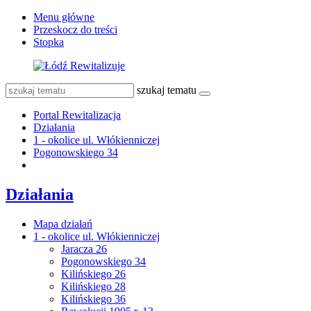
Menu główne
Przeskocz do treści
Stopka
szukaj tematu
Portal Rewitalizacja
Działania
1 - okolice ul. Włókienniczej
Pogonowskiego 34
Działania
Mapa działań
1 - okolice ul. Włókienniczej
Jaracza 26
Pogonowskiego 34
Kilińskiego 26
Kilińskiego 28
Kilińskiego 36