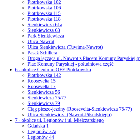
Piotrkowska 102
Piotrkowska 106
Piotrkowska 115
Piotrkowska 118
Sienkiewicza 61a
Sienkiewicza 63
Park Sienkiewicza
Ulica Nawrot
Ulica Sienkiewicza (Tuwima-Nawrot)
Pasaż Schillera
Droga łącząca ul. Nawrot z Placem Komuny Paryskiej (
Plac Komuny Paryskiej - południowa część
6 - okolice Centrum OFF Piotrkowska
Piotrkowska 142
Roosevelta 15
Roosevelta 17
Sienkiewicza 56
Sienkiewicza 75/77
Sienkiewicza 79
Ciąg pieszo-jezdny (Roosevelta-Sienkiewicza 75/77)
Ulica Sienkiewicza (Nawrot-Piłsudskiego)
7 - okolice ul. Legionów i ul. Mielczarskiego
Gdańska 1
Legionów 37a
Legionów 44