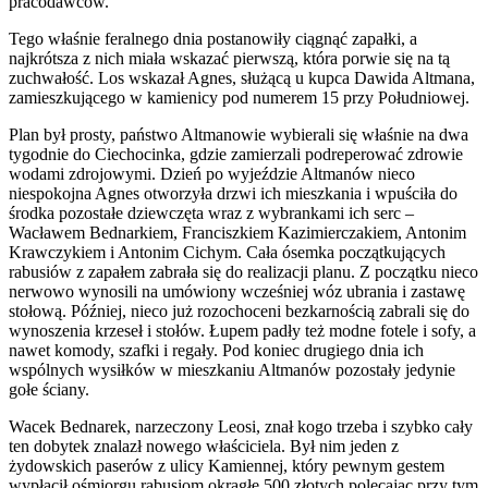
pracodawców.
Tego właśnie feralnego dnia postanowiły ciągnąć zapałki, a
najkrótsza z nich miała wskazać pierwszą, która porwie się na tą
zuchwałość. Los wskazał Agnes, służącą u kupca Dawida Altmana,
zamieszkującego w kamienicy pod numerem 15 przy Południowej.
Plan był prosty, państwo Altmanowie wybierali się właśnie na dwa
tygodnie do Ciechocinka, gdzie zamierzali podreperować zdrowie
wodami zdrojowymi. Dzień po wyjeździe Altmanów nieco
niespokojna Agnes otworzyła drzwi ich mieszkania i wpuściła do
środka pozostałe dziewczęta wraz z wybrankami ich serc –
Wacławem Bednarkiem, Franciszkiem Kazimierczakiem, Antonim
Krawczykiem i Antonim Cichym. Cała ósemka początkujących
rabusiów z zapałem zabrała się do realizacji planu. Z początku nieco
nerwowo wynosili na umówiony wcześniej wóz ubrania i zastawę
stołową. Później, nieco już rozochoceni bezkarnością zabrali się do
wynoszenia krzeseł i stołów. Łupem padły też modne fotele i sofy, a
nawet komody, szafki i regały. Pod koniec drugiego dnia ich
wspólnych wysiłków w mieszkaniu Altmanów pozostały jedynie
gołe ściany.
Wacek Bednarek, narzeczony Leosi, znał kogo trzeba i szybko cały
ten dobytek znalazł nowego właściciela. Był nim jeden z
żydowskich paserów z ulicy Kamiennej, który pewnym gestem
wypłacił ośmiorgu rabusiom okrągłe 500 złotych polecając przy tym