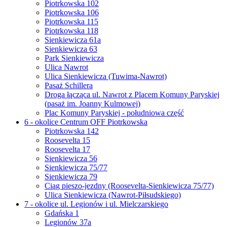
Piotrkowska 102
Piotrkowska 106
Piotrkowska 115
Piotrkowska 118
Sienkiewicza 61a
Sienkiewicza 63
Park Sienkiewicza
Ulica Nawrot
Ulica Sienkiewicza (Tuwima-Nawrot)
Pasaż Schillera
Droga łącząca ul. Nawrot z Placem Komuny Paryskiej
(pasaż im. Joanny Kulmowej)
Plac Komuny Paryskiej - południowa część
6 - okolice Centrum OFF Piotrkowska
Piotrkowska 142
Roosevelta 15
Roosevelta 17
Sienkiewicza 56
Sienkiewicza 75/77
Sienkiewicza 79
Ciąg pieszo-jezdny (Roosevelta-Sienkiewicza 75/77)
Ulica Sienkiewicza (Nawrot-Piłsudskiego)
7 - okolice ul. Legionów i ul. Mielczarskiego
Gdańska 1
Legionów 37a