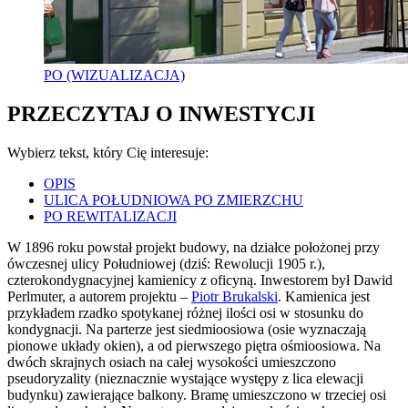
PO (WIZUALIZACJA)
PRZECZYTAJ O INWESTYCJI
Wybierz tekst, który Cię interesuje:
OPIS
ULICA POŁUDNIOWA PO ZMIERZCHU
PO REWITALIZACJI
W 1896 roku powstał projekt budowy, na działce położonej przy
ówczesnej ulicy Południowej (dziś: Rewolucji 1905 r.),
czterokondygnacyjnej kamienicy z oficyną. Inwestorem był Dawid
Perlmuter, a autorem projektu –
Piotr Brukalski
. Kamienica jest
przykładem rzadko spotykanej różnej ilości osi w stosunku do
kondygnacji. Na parterze jest siedmioosiowa (osie wyznaczają
pionowe układy okien), a od pierwszego piętra ośmioosiowa. Na
dwóch skrajnych osiach na całej wysokości umieszczono
pseudoryzality (nieznacznie wystające występy z lica elewacji
budynku) zawierające balkony. Bramę umieszczono w trzeciej osi