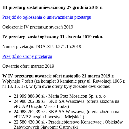
III przetarg został unieważniony 27 grudnia 2018 r.
Przejdź do ogłoszenia o unieważnieniu przetargu
Ogłoszenie IV przetargu: styczeń 2019
IV przetarg został ogłoszony 31 stycznia 2019 roku.
Numer przetargu: DOA-ZP-II.271.15.2019
Przejdź do strony przetargu
Otwarcie ofert: marzec 2019
W IV przetargu otwarcie ofert nastąpiło 21 marca 2019 r.
Wpłynęło 7 ofert (za komplet 3 kamienic przy ul. Rewolucji 1905 r.
nr 13, 15, 17), w tym dwie oferty były złożone dwukrotnie:
21 999 886,96 zł - Maria Potz Mosaicon Sp. z o. o
24 988 262,39 zł - SKB SA Warszawa, (oferta złożona na
ePUAP Urzędu Miasta Łodzi)
24 988 262,39 zł - SKB SA Warszawa, (oferta złożona na
ePUAP Zarządu Inwestycji Miejskich)
22 580 430,00 zł - Przedsiębiorstwo Konserwacji Obiektów
Zabytkowych Sławomir Ostrowski