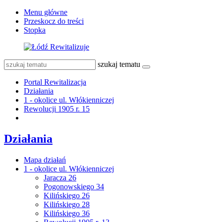
Menu główne
Przeskocz do treści
Stopka
szukaj tematu
Portal Rewitalizacja
Działania
1 - okolice ul. Włókienniczej
Rewolucji 1905 r. 15
Działania
Mapa działań
1 - okolice ul. Włókienniczej
Jaracza 26
Pogonowskiego 34
Kilińskiego 26
Kilińskiego 28
Kilińskiego 36