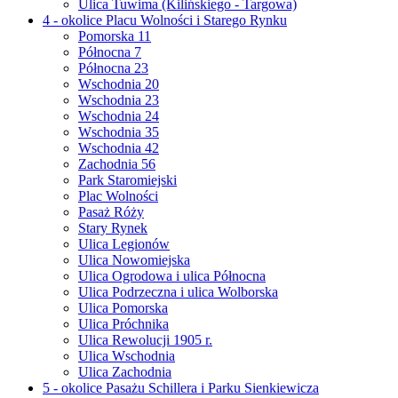
Ulica Tuwima (Kilińskiego - Targowa)
4 - okolice Placu Wolności i Starego Rynku
Pomorska 11
Północna 7
Północna 23
Wschodnia 20
Wschodnia 23
Wschodnia 24
Wschodnia 35
Wschodnia 42
Zachodnia 56
Park Staromiejski
Plac Wolności
Pasaż Róży
Stary Rynek
Ulica Legionów
Ulica Nowomiejska
Ulica Ogrodowa i ulica Północna
Ulica Podrzeczna i ulica Wolborska
Ulica Pomorska
Ulica Próchnika
Ulica Rewolucji 1905 r.
Ulica Wschodnia
Ulica Zachodnia
5 - okolice Pasażu Schillera i Parku Sienkiewicza