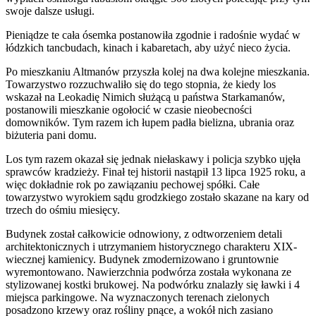
swoje dalsze usługi.
Pieniądze te cała ósemka postanowiła zgodnie i radośnie wydać w
łódzkich tancbudach, kinach i kabaretach, aby użyć nieco życia.
Po mieszkaniu Altmanów przyszła kolej na dwa kolejne mieszkania.
Towarzystwo rozzuchwaliło się do tego stopnia, że kiedy los
wskazał na Leokadię Nimich służącą u państwa Starkamanów,
postanowili mieszkanie ogołocić w czasie nieobecności
domowników. Tym razem ich łupem padła bielizna, ubrania oraz
biżuteria pani domu.
Los tym razem okazał się jednak niełaskawy i policja szybko ujęła
sprawców kradzieży. Finał tej historii nastąpił 13 lipca 1925 roku, a
więc dokładnie rok po zawiązaniu pechowej spółki. Całe
towarzystwo wyrokiem sądu grodzkiego zostało skazane na kary od
trzech do ośmiu miesięcy.
Budynek został całkowicie odnowiony, z odtworzeniem detali
architektonicznych i utrzymaniem historycznego charakteru XIX-
wiecznej kamienicy. Budynek zmodernizowano i gruntownie
wyremontowano. Nawierzchnia podwórza została wykonana ze
stylizowanej kostki brukowej. Na podwórku znalazły się ławki i 4
miejsca parkingowe. Na wyznaczonych terenach zielonych
posadzono krzewy oraz rośliny pnące, a wokół nich zasiano