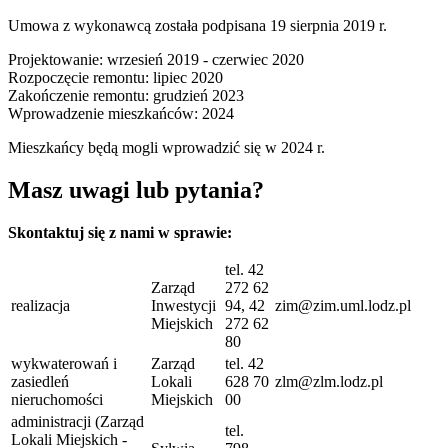
Umowa z wykonawcą została podpisana 19 sierpnia 2019 r.
Projektowanie: wrzesień 2019 - czerwiec 2020
Rozpoczęcie remontu: lipiec 2020
Zakończenie remontu: grudzień 2023
Wprowadzenie mieszkańców: 2024
Mieszkańcy będą mogli wprowadzić się w 2024 r.
Masz uwagi lub pytania?
Skontaktuj się z nami w sprawie:
tel. 42
Zarząd
272 62
realizacja
Inwestycji
94, 42
zim@zim.uml.lodz.pl
Miejskich
272 62
80
wykwaterowań i
Zarząd
tel. 42
zasiedleń
Lokali
628 70
zlm@zlm.lodz.pl
nieruchomości
Miejskich
00
administracji (Zarząd
tel.
Lokali Miejskich -