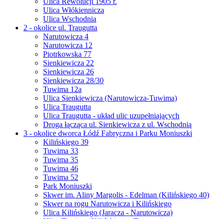
Ulica Rewolucji 1905 r.
Ulica Włókiennicza
Ulica Wschodnia
2 - okolice ul. Traugutta
Narutowicza 4
Narutowicza 12
Piotrkowska 77
Sienkiewicza 22
Sienkiewicza 26
Sienkiewicza 28/30
Tuwima 12a
Ulica Sienkiewicza (Narutowicza-Tuwima)
Ulica Traugutta
Ulica Traugutta - układ ulic uzupełniających
Droga łącząca ul. Sienkiewicza z ul. Wschodnią
3 - okolice dworca Łódź Fabryczna i Parku Moniuszki
Kilińskiego 39
Tuwima 33
Tuwima 35
Tuwima 46
Tuwima 52
Park Moniuszki
Skwer im. Aliny Margolis - Edelman (Kilińskiego 40)
Skwer na rogu Narutowicza i Kilińskiego
Ulica Kilińskiego (Jaracza - Narutowicza)