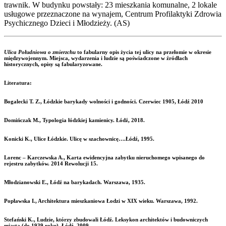
trawnik. W budynku powstały: 23 mieszkania komunalne, 2 lokale
usługowe przeznaczone na wynajem, Centrum Profilaktyki Zdrowia
Psychicznego Dzieci i Młodzieży. (AS)
Ulica Południowa o zmierzchu
to fabularny opis życia tej ulicy na przełomie w okresie
międzywojennym. Miejsca, wydarzenia i ludzie są poświadczone w źródłach
historycznych, opisy są fabularyzowane.
Literatura:
Bogalecki T. Z., Łódzkie barykady wolności i godności. Czerwiec 1905, Łódź 2010
Domińczak M., Typologia łódzkiej kamienicy. Łódź, 2018.
Konicki K., Ulice Łódzkie. Ulicę w szachownicę….Łódź, 1995.
Lorenc – Karczewska A., Karta ewidencyjna zabytku nieruchomego wpisanego do
rejestru zabytków. 2014 Rewolucji 15.
Młodzianowski E., Łódź na barykadach. Warszawa, 1935.
Popławska I., Architektura mieszkaniowa Łodzi w XIX wieku. Warszawa, 1992.
Stefański K., Ludzie, którzy zbudowali Łódź. Leksykon architektów i budowniczych
miasta (do 1939 roku). Łódź, 2009.