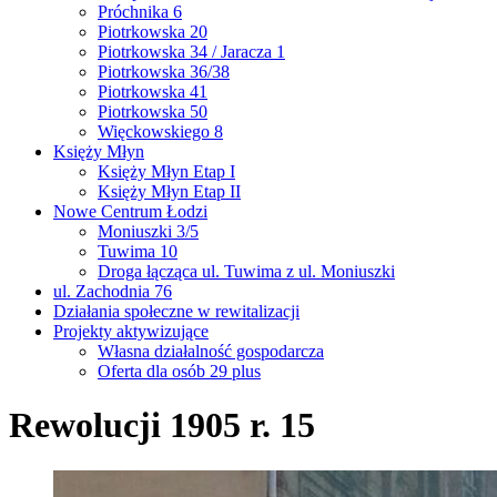
Próchnika 6
Piotrkowska 20
Piotrkowska 34 / Jaracza 1
Piotrkowska 36/38
Piotrkowska 41
Piotrkowska 50
Więckowskiego 8
Księży Młyn
Księży Młyn Etap I
Księży Młyn Etap II
Nowe Centrum Łodzi
Moniuszki 3/5
Tuwima 10
Droga łącząca ul. Tuwima z ul. Moniuszki
ul. Zachodnia 76
Działania społeczne w rewitalizacji
Projekty aktywizujące
Własna działalność gospodarcza
Oferta dla osób 29 plus
Rewolucji 1905 r. 15