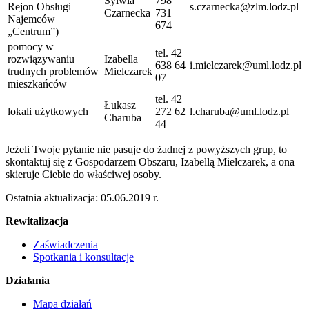
Sylwia
798
Rejon Obsługi
s.czarnecka@zlm.lodz.pl
Czarnecka
731
Najemców
674
„Centrum”)
pomocy w
tel. 42
rozwiązywaniu
Izabella
638 64
i.mielczarek@uml.lodz.pl
trudnych problemów
Mielczarek
07
mieszkańców
tel. 42
Łukasz
lokali użytkowych
272 62
l.charuba@uml.lodz.pl
Charuba
44
Jeżeli Twoje pytanie nie pasuje do żadnej z powyższych grup, to
skontaktuj się z Gospodarzem Obszaru, Izabellą Mielczarek, a ona
skieruje Ciebie do właściwej osoby.
Ostatnia aktualizacja: 05.06.2019 r.
Rewitalizacja
Zaświadczenia
Spotkania i konsultacje
Działania
Mapa działań