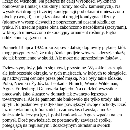
licząc od wschodu. Na parterze na całej wysokości wykonano
boniowanie (imitacja struktury i formy bloków kamiennych). Na
wysokości drugiej i trzeciej kondygnacji pod oknami umieszczono
płyciny (wnęki), a między oknami drugiej kondygnacji lizeny
(pionowy występ elewacji) z poprzecznymi pasami gładkiego
tynku. Na trzecim piętrze okna zakończono naczółkami (szczytami),
w których umieszczono dekoracyjny ornament roślinny. Piętra
oddzielone są gzymsem.
Poranek 13 lipca 1924 roku zapowiadał się doprawdy pięknie, któż
mógł przypuszczać, że rok później podjęte wówczas decyzje okażą
się tak brzemienne w skutki. Ale może nie uprzedzajmy faktów…
Dziewczyny były, jak to się mówi, przystojne. Wysokie i szczupłe,
ale jednocześnie okrągłe, w tych miejscach, w których to okrągłości
są nadzwyczaj cenione przez płeć męską. No i były takie łódzkie,
Polki, Niemki i Żydówki: Leokadia Nimich, Wanda Wildeman,
Agnes Fridenberg i Genowefa Jagiełło. Na co dzień wszystkie
pracowały jako służące w domach tak zwanego lepszego
towarzystwa. Ale że pannom nie brakowało nie tylko urody, ale i
sprytu, to postanowiły radykalnie powiększyć swoje dochody. Dziś
już nie wiadomo, która z nich, czarnowłosa Leosia, a może
śmiesznie kalecząca język polski rudowłosa Agnes wpadła na ten
pomysł. Dość powiedzieć, że postanowiły zawiązać spółkę,
polegającą na regularnym i doszczętnym okradaniu swoich