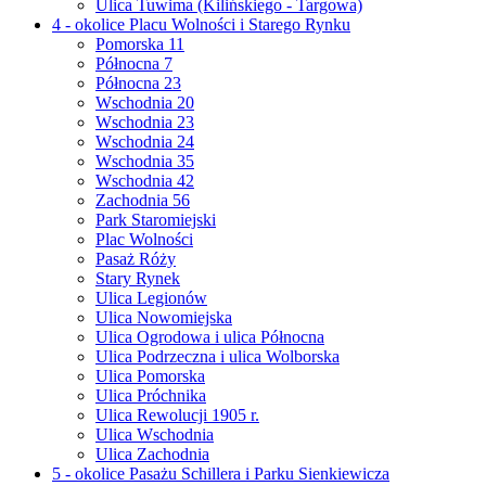
Ulica Tuwima (Kilińskiego - Targowa)
4 - okolice Placu Wolności i Starego Rynku
Pomorska 11
Północna 7
Północna 23
Wschodnia 20
Wschodnia 23
Wschodnia 24
Wschodnia 35
Wschodnia 42
Zachodnia 56
Park Staromiejski
Plac Wolności
Pasaż Róży
Stary Rynek
Ulica Legionów
Ulica Nowomiejska
Ulica Ogrodowa i ulica Północna
Ulica Podrzeczna i ulica Wolborska
Ulica Pomorska
Ulica Próchnika
Ulica Rewolucji 1905 r.
Ulica Wschodnia
Ulica Zachodnia
5 - okolice Pasażu Schillera i Parku Sienkiewicza