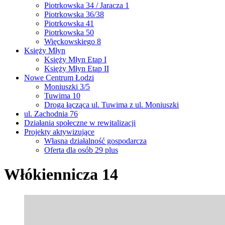
Piotrkowska 34 / Jaracza 1
Piotrkowska 36/38
Piotrkowska 41
Piotrkowska 50
Więckowskiego 8
Księży Młyn
Księży Młyn Etap I
Księży Młyn Etap II
Nowe Centrum Łodzi
Moniuszki 3/5
Tuwima 10
Droga łącząca ul. Tuwima z ul. Moniuszki
ul. Zachodnia 76
Działania społeczne w rewitalizacji
Projekty aktywizujące
Własna działalność gospodarcza
Oferta dla osób 29 plus
Włókiennicza 14