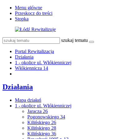
Menu główne
Przeskocz do treści
Stopka
szukaj tematu
Portal Rewitalizacja
Działania
1 - okolice ul. Włókienniczej
Włókiennicza 14
Działania
Mapa działań
1 - okolice ul. Włókienniczej
Jaracza 26
Pogonowskiego 34
Kilińskiego 26
Kilińskiego 28
Kilińskiego 36