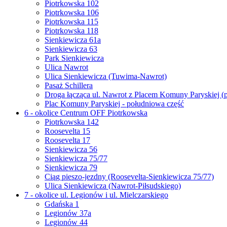
Piotrkowska 102
Piotrkowska 106
Piotrkowska 115
Piotrkowska 118
Sienkiewicza 61a
Sienkiewicza 63
Park Sienkiewicza
Ulica Nawrot
Ulica Sienkiewicza (Tuwima-Nawrot)
Pasaż Schillera
Droga łącząca ul. Nawrot z Placem Komuny Paryskiej (
Plac Komuny Paryskiej - południowa część
6 - okolice Centrum OFF Piotrkowska
Piotrkowska 142
Roosevelta 15
Roosevelta 17
Sienkiewicza 56
Sienkiewicza 75/77
Sienkiewicza 79
Ciąg pieszo-jezdny (Roosevelta-Sienkiewicza 75/77)
Ulica Sienkiewicza (Nawrot-Piłsudskiego)
7 - okolice ul. Legionów i ul. Mielczarskiego
Gdańska 1
Legionów 37a
Legionów 44