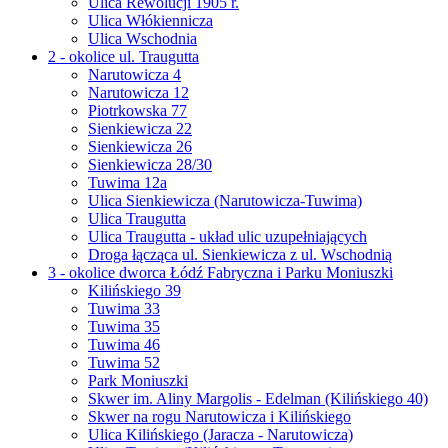
Ulica Rewolucji 1905 r.
Ulica Włókiennicza
Ulica Wschodnia
2 - okolice ul. Traugutta
Narutowicza 4
Narutowicza 12
Piotrkowska 77
Sienkiewicza 22
Sienkiewicza 26
Sienkiewicza 28/30
Tuwima 12a
Ulica Sienkiewicza (Narutowicza-Tuwima)
Ulica Traugutta
Ulica Traugutta - układ ulic uzupełniających
Droga łącząca ul. Sienkiewicza z ul. Wschodnią
3 - okolice dworca Łódź Fabryczna i Parku Moniuszki
Kilińskiego 39
Tuwima 33
Tuwima 35
Tuwima 46
Tuwima 52
Park Moniuszki
Skwer im. Aliny Margolis - Edelman (Kilińskiego 40)
Skwer na rogu Narutowicza i Kilińskiego
Ulica Kilińskiego (Jaracza - Narutowicza)