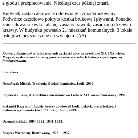
z głodu i przepracowania. Niedługi czas później zmarł.
Budynek został całkowicie odnowiony i zmodernizowany.
Podwórze częściowo pokryto kostka brukową i pływami. Ponadto
zainstalowano ławki i altanę, zasiano trawnik, zasadzono drzewa i
krzewy. W budynku powstało 21 mieszkań komunalnych, 3 lokale
usługowe przeznaczone na wynajem. (AS)
Kroniki z Kamiennej
to fabularny opis życia tej ulicy na przełomie XIX i XX wieku.
Miejsca, wydarzenia i ludzie są poświadczone w źródłach historycznych, opisy są
fabularyzowane.
Literatura:
Domińczak Michał, Typologia łódzkiej kamienicy. Łódź, 2018.
Popławska Irena, Architektura mieszkaniowa Łodzi w XIX wieku. Warszawa, 1992.
Stefański Krzysztof, Ludzie, którzy zbudowali Łódź. Leksykon architektów i
budowniczych miasta (do 1939 roku). Łódź, 2009.
Dziennik Łódzki, 1884-1892, 1931-1933.
Ekspres Wieczorny Ilustrowany, 1923 – 1937.