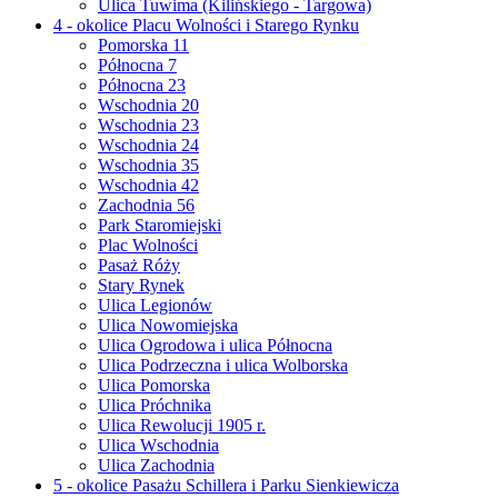
Ulica Tuwima (Kilińskiego - Targowa)
4 - okolice Placu Wolności i Starego Rynku
Pomorska 11
Północna 7
Północna 23
Wschodnia 20
Wschodnia 23
Wschodnia 24
Wschodnia 35
Wschodnia 42
Zachodnia 56
Park Staromiejski
Plac Wolności
Pasaż Róży
Stary Rynek
Ulica Legionów
Ulica Nowomiejska
Ulica Ogrodowa i ulica Północna
Ulica Podrzeczna i ulica Wolborska
Ulica Pomorska
Ulica Próchnika
Ulica Rewolucji 1905 r.
Ulica Wschodnia
Ulica Zachodnia
5 - okolice Pasażu Schillera i Parku Sienkiewicza