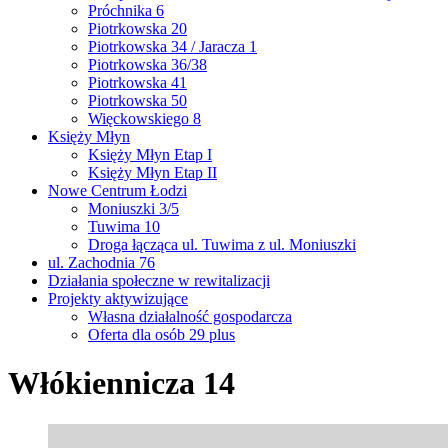
Próchnika 6
Piotrkowska 20
Piotrkowska 34 / Jaracza 1
Piotrkowska 36/38
Piotrkowska 41
Piotrkowska 50
Więckowskiego 8
Księży Młyn
Księży Młyn Etap I
Księży Młyn Etap II
Nowe Centrum Łodzi
Moniuszki 3/5
Tuwima 10
Droga łącząca ul. Tuwima z ul. Moniuszki
ul. Zachodnia 76
Działania społeczne w rewitalizacji
Projekty aktywizujące
Własna działalność gospodarcza
Oferta dla osób 29 plus
Włókiennicza 14