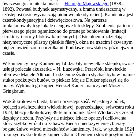
ówczesnego architekta miasta –
Hilarego Majewskiego
(1838-
1892). Powstał budynek asymetryczny, z brama umieszczoną w
szóstej osi (osie wyznaczają pionowe układy okien). Kamienica jest
czterokondygnacyjna i dziewięcioosiowa. Na parterze
funkcjonowały trzy lokale usługowe lub sklepy. Zdobienia parteru i
pierwszego piętra ograniczono do prostego boniowania (imitacji
struktury i formy bloków kamiennych). Osie okien rozdzielają
niesymetryczne pilastry (płaskie filary), okna na trzecim i czwartym
piętrze uwieńczono naczółkami. Poddasze powstało w późniejszym
czasie.
W kamienicy przy Kamiennej 14 działały niewielkie sklepiki, swoje
usługi polecała akuszerka – N. Łazowska. Przeróbki krawieckie
oferował Manele Altman. Codziennie świtem słychać było w bramie
stukot podkutych butów, to piekarz Mojsie Druker spieszył się do
pracy. Wyklinali go kupiec Herszel Kaner i nauczyciel Moszek
Gringbaum.
Wokół królowała bieda, brud i przestępczość. W jednej z bójek,
będącej zwieńczeniem wielodniowej, poprzedzającej sylwestra roku
1923, libacji alkoholowej 39-letni robotnik Józef Włodarczyk został
dźgnięty nożem. Przybyły na miejsce lekarz opatrzył delikwenta,
który szybko wrócił do zabawy. Bieda i niedożywienie zbierały
bogate żniwo wśród mieszkańców kamienicy. I tak, w grudniu 1924
roku żydowski drobny kupiec Chaim Ofenheim stracił przytomność