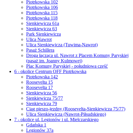
Piotrkowska 102
Piotrkowska 106
Piotrkowska 115
Piotrkowska 118
Sienkiewicza 61a
Sienkiewicza 63
Park Sienkiewicza
Ulica Nawrot
Ulica Sienkiewicza (Tuwima-Nawrot)
Pasaż Schillera
Droga łącząca ul. Nawrot z Placem Komuny Paryskiej
(pasaż im. Joanny Kulmowej)
Plac Komuny Paryskiej - południowa część
6 - okolice Centrum OFF Piotrkowska
Piotrkowska 142
Roosevelta 15
Roosevelta 17
Sienkiewicza 56
Sienkiewicza 75/77
Sienkiewicza 79
Ciąg pieszo-jezdny (Roosevelta-Sienkiewicza 75/77)
Ulica Sienkiewicza (Nawrot-Piłsudskiego)
7 - okolice ul. Legionów i ul. Mielczarskiego
Gdańska 1
Legionów 37a