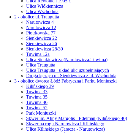
Ulica Rewolucji 1905 r.
Ulica Włókiennicza
Ulica Wschodnia
2 - okolice ul. Traugutta
Narutowicza 4
Narutowicza 12
Piotrkowska 77
Sienkiewicza 22
Sienkiewicza 26
Sienkiewicza 28/30
Tuwima 12a
Ulica Sienkiewicza (Narutowicza-Tuwima)
Ulica Traugutta
Ulica Traugutta - układ ulic uzupełniających
Droga łącząca ul. Sienkiewicza z ul. Wschodnią
3 - okolice dworca Łódź Fabryczna i Parku Moniuszki
Kilińskiego 39
Tuwima 33
Tuwima 35
Tuwima 46
Tuwima 52
Park Moniuszki
Skwer im. Aliny Margolis - Edelman (Kilińskiego 40)
Skwer na rogu Narutowicza i Kilińskiego
Ulica Kilińskiego (Jaracza - Narutowicza)