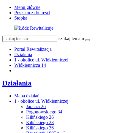
Menu główne
Przeskocz do treści
Stopka
szukaj tematu
Portal Rewitalizacja
Działania
1 - okolice ul. Włókienniczej
Włókiennicza 14
Działania
Mapa działań
1 - okolice ul. Włókienniczej
Jaracza 26
Pogonowskiego 34
Kilińskiego 26
Kilińskiego 28
Kilińskiego 36