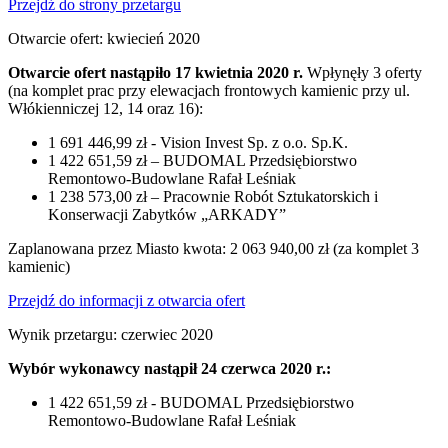
Przejdź do strony przetargu
Otwarcie ofert: kwiecień 2020
Otwarcie ofert nastąpiło 17 kwietnia 2020 r.
Wpłynęły 3 oferty
(na komplet prac przy elewacjach frontowych kamienic przy ul.
Włókienniczej 12, 14 oraz 16):
1 691 446,99 zł - Vision Invest Sp. z o.o. Sp.K.
1 422 651,59 zł – BUDOMAL Przedsiębiorstwo
Remontowo-Budowlane Rafał Leśniak
1 238 573,00 zł – Pracownie Robót Sztukatorskich i
Konserwacji Zabytków „ARKADY”
Zaplanowana przez Miasto kwota: 2 063 940,00 zł (za komplet 3
kamienic)
Przejdź do informacji z otwarcia ofert
Wynik przetargu: czerwiec 2020
Wybór wykonawcy nastąpił 24 czerwca 2020 r.:
1 422 651,59 zł - BUDOMAL Przedsiębiorstwo
Remontowo-Budowlane Rafał Leśniak