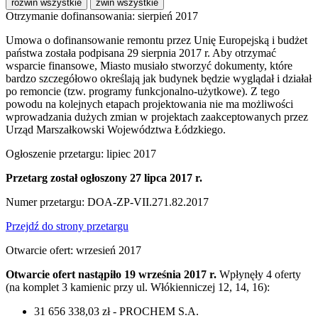
rozwiń wszystkie
zwiń wszystkie
Otrzymanie dofinansowania: sierpień 2017
Umowa o dofinansowanie remontu przez Unię Europejską i budżet
państwa została podpisana 29 sierpnia 2017 r. Aby otrzymać
wsparcie finansowe, Miasto musiało stworzyć dokumenty, które
bardzo szczegółowo określają jak budynek będzie wyglądał i działał
po remoncie (tzw. programy funkcjonalno-użytkowe). Z tego
powodu na kolejnych etapach projektowania nie ma możliwości
wprowadzania dużych zmian w projektach zaakceptowanych przez
Urząd Marszałkowski Województwa Łódzkiego.
Ogłoszenie przetargu: lipiec 2017
Przetarg został ogłoszony 27 lipca 2017 r.
Numer przetargu: DOA-ZP-VII.271.82.2017
Przejdź do strony przetargu
Otwarcie ofert: wrzesień 2017
Otwarcie ofert nastąpiło 19 września 2017 r.
Wpłynęły 4 oferty
(na komplet 3 kamienic przy ul. Włókienniczej 12, 14, 16):
31 656 338,03 zł - PROCHEM S.A.