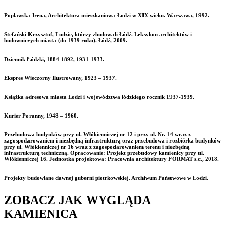
Popławska Irena, Architektura mieszkaniowa Łodzi w XIX wieku. Warszawa, 1992.
Stefański Krzysztof, Ludzie, którzy zbudowali Łódź. Leksykon architektów i
budowniczych miasta (do 1939 roku). Łódź, 2009.
Dziennik Łódzki, 1884-1892, 1931-1933.
Ekspres Wieczorny Ilustrowany, 1923 – 1937.
Książka adresowa miasta Łodzi i województwa łódzkiego rocznik 1937-1939.
Kurier Poranny, 1948 – 1960.
Przebudowa budynków przy ul. Włókienniczej nr 12 i przy ul. Nr. 14 wraz z
zagospodarowaniem i niezbędną infrastrukturą oraz przebudowa i rozbiórka budynków
przy ul. Włókienniczej nr 16 wraz z zagospodarowaniem terenu i niezbędną
infrastrukturą techniczną. Opracowanie: Projekt przebudowy kamienicy przy ul.
Włókienniczej 16. Jednostka projektowa: Pracownia architektury FORMAT s.c., 2018.
Projekty budowlane dawnej guberni piotrkowskiej. Archiwum Państwowe w Łodzi.
ZOBACZ JAK WYGLĄDA
KAMIENICA