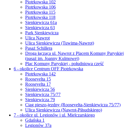
Piotrkowska 102
Piotrkowska 106
Piotrkowska 115
Piotrkowska 118
Sienkiewicza 61a
Sienkiewicza 63
Park Sienkiewicza
Ulica Nawrot
Ulica Sienkiewicza (Tuwima-Nawrot)
Pasaż Schillera
Droga łącząca ul. Nawrot z Placem Komuny Paryskiej
(pasaż im. Joanny Kulmowej)
Plac Komuny Paryskiej - południowa część
6 - okolice Centrum OFF Piotrkowska
Piotrkowska 142
Roosevelta 15
Roosevelta 17
Sienkiewicza 56
Sienkiewicza 75/77
Sienkiewicza 79
Ciąg pieszo-jezdny (Roosevelta-Sienkiewicza 75/77)
Ulica Sienkiewicza (Nawrot-Piłsudskiego)
7 - okolice ul. Legionów i ul. Mielczarskiego
Gdańska 1
Legionów 37a