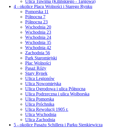
Ulica Tuwima (Kilińskiego - Targowa)
4 - okolice Placu Wolności i Starego Rynku
Pomorska 11
Północna 7
Północna 23
Wschodnia 20
Wschodnia 23
Wschodnia 24
Wschodnia 35
Wschodnia 42
Zachodnia 56
Park Staromiejski
Plac Wolności
Pasaż Róży
Stary Rynek
Ulica Legionów
Ulica Nowomiejska
Ulica Ogrodowa i ulica Północna
Ulica Podrzeczna i ulica Wolborska
Ulica Pomorska
Ulica Próchnika
Ulica Rewolucji 1905 r.
Ulica Wschodnia
Ulica Zachodnia
5 - okolice Pasażu Schillera i Parku Sienkiewicza