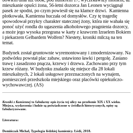
mieszkanie opuści żona, 56-letni dozorca Jan Leonen wyciągnął
pasek ze spodni, po czym powiesił się na klamce drzwi. Kamienna
plotkowała, Kamienna huczała od domysłów. Czy tę tragedię
spowodował przykry charakter statecznej żony, która nie wahała się
ponoć użyć rondla do ugaszenia alkoholowego pragnienia dozorcy,
a może jego wysoka przegrana w karty z krawcem Izraelem Bokiem
i piekarzem Gelbardem Wolfem? Niestety, kroniki milczą na ten
temat.
Budynek został gruntownie wyremontowany i zmodernizowany. Na
podwórku powstał plac zabaw, ustawiono ławki i pergolę. Zasiano
trawę i zasadzono pnącza, krzewy i drzewa. Zachowano przy tym
krzew różany. W budynku znalazło się miejsce dla 28 lokali
mieszkalnych, 2 lokali usługowe przeznaczonych na wynajem,
pomieszczeń przedszkola miejskiego oraz placówki opiekuńczo-
wychowawczej. (AS)
Kroniki z Kamiennej
to fabularny opis życia tej ulicy na przełomie XIX i XX wieku.
Miejsca, wydarzenia i ludzie są poświadczone w źródłach historycznych, opisy są
fabularyzowane.
Literatura:
Domińczak Michał, Typologia łódzkiej kamienicy. Łódź, 2018.