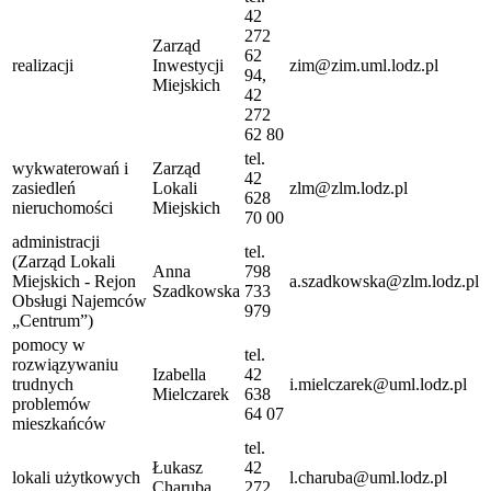
42
272
Zarząd
62
realizacji
Inwestycji
zim@zim.uml.lodz.pl
94,
Miejskich
42
272
62 80
tel.
wykwaterowań i
Zarząd
42
zasiedleń
Lokali
zlm@zlm.lodz.pl
628
nieruchomości
Miejskich
70 00
administracji
tel.
(Zarząd Lokali
Anna
798
Miejskich - Rejon
a.szadkowska@zlm.lodz.pl
Szadkowska
733
Obsługi Najemców
979
„Centrum”)
pomocy w
tel.
rozwiązywaniu
Izabella
42
trudnych
i.mielczarek@uml.lodz.pl
Mielczarek
638
problemów
64 07
mieszkańców
tel.
Łukasz
42
lokali użytkowych
l.charuba@uml.lodz.pl
Charuba
272