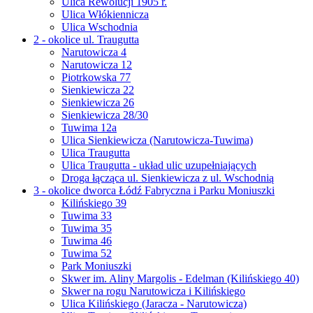
Ulica Rewolucji 1905 r.
Ulica Włókiennicza
Ulica Wschodnia
2 - okolice ul. Traugutta
Narutowicza 4
Narutowicza 12
Piotrkowska 77
Sienkiewicza 22
Sienkiewicza 26
Sienkiewicza 28/30
Tuwima 12a
Ulica Sienkiewicza (Narutowicza-Tuwima)
Ulica Traugutta
Ulica Traugutta - układ ulic uzupełniających
Droga łącząca ul. Sienkiewicza z ul. Wschodnią
3 - okolice dworca Łódź Fabryczna i Parku Moniuszki
Kilińskiego 39
Tuwima 33
Tuwima 35
Tuwima 46
Tuwima 52
Park Moniuszki
Skwer im. Aliny Margolis - Edelman (Kilińskiego 40)
Skwer na rogu Narutowicza i Kilińskiego
Ulica Kilińskiego (Jaracza - Narutowicza)