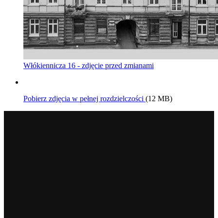
Włókiennicza 16 - zdjęcie przed zmianami
Pobierz zdjęcia w pełnej rozdzielczości
(12 MB)