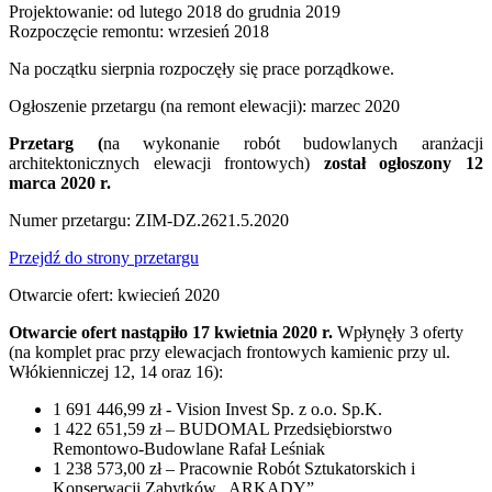
Projektowanie: od lutego 2018 do grudnia 2019
Rozpoczęcie remontu: wrzesień 2018
Na początku sierpnia rozpoczęły się prace porządkowe.
Ogłoszenie przetargu (na remont elewacji): marzec 2020
Przetarg (
na wykonanie robót budowlanych aranżacji
architektonicznych elewacji frontowych)
został ogłoszony 12
marca 2020 r.
Numer przetargu: ZIM-DZ.2621.5.2020
Przejdź do strony przetargu
Otwarcie ofert: kwiecień 2020
Otwarcie ofert nastąpiło 17 kwietnia 2020 r.
Wpłynęły 3 oferty
(na komplet prac przy elewacjach frontowych kamienic przy ul.
Włókienniczej 12, 14 oraz 16):
1 691 446,99 zł - Vision Invest Sp. z o.o. Sp.K.
1 422 651,59 zł – BUDOMAL Przedsiębiorstwo
Remontowo-Budowlane Rafał Leśniak
1 238 573,00 zł – Pracownie Robót Sztukatorskich i
Konserwacji Zabytków „ARKADY”