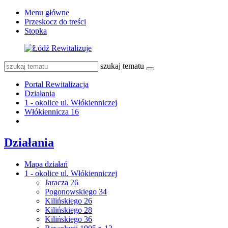
Menu główne
Przeskocz do treści
Stopka
szukaj tematu
Portal Rewitalizacja
Działania
1 - okolice ul. Włókienniczej
Włókiennicza 16
Działania
Mapa działań
1 - okolice ul. Włókienniczej
Jaracza 26
Pogonowskiego 34
Kilińskiego 26
Kilińskiego 28
Kilińskiego 36