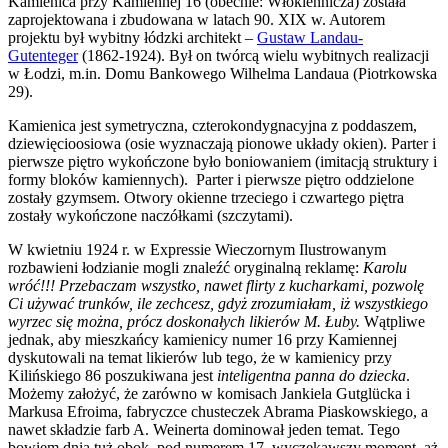
Kamienica przy Kamiennej 16 (obecnie: Włókiennicza) została
zaprojektowana i zbudowana w latach 90. XIX w. Autorem
projektu był wybitny łódzki architekt –
Gustaw Landau-
Gutenteger
(1862-1924). Był on twórcą wielu wybitnych realizacji
w Łodzi, m.in. Domu Bankowego Wilhelma Landaua (Piotrkowska
29).
Kamienica jest symetryczna, czterokondygnacyjna z poddaszem,
dziewięcioosiowa (osie wyznaczają pionowe układy okien). Parter i
pierwsze piętro wykończone było boniowaniem (imitacją struktury i
formy bloków kamiennych). Parter i pierwsze piętro oddzielone
zostały gzymsem. Otwory okienne trzeciego i czwartego piętra
zostały wykończone naczółkami (szczytami).
W kwietniu 1924 r. w Expressie Wieczornym Ilustrowanym
rozbawieni łodzianie mogli znaleźć oryginalną reklamę:
Karolu
wróć!!! Przebaczam wszystko, nawet flirty z kucharkami, pozwolę
Ci używać trunków, ile zechcesz, gdyż zrozumiałam, iż wszystkiego
wyrzec się można, prócz doskonałych likierów M. Łuby.
Wątpliwe
jednak, aby mieszkańcy kamienicy numer 16 przy Kamiennej
dyskutowali na temat likierów lub tego, że w kamienicy przy
Kilińskiego 86 poszukiwana jest
inteligentna panna do dziecka
.
Możemy założyć, że zarówno w komisach Jankiela Gutglücka i
Markusa Efroima, fabryczce chusteczek Abrama Piaskowskiego, a
nawet składzie farb A. Weinerta dominował jeden temat. Tego
bowiem dnia tuż obok, pod numerem 17, wyczekawszy moment, aż