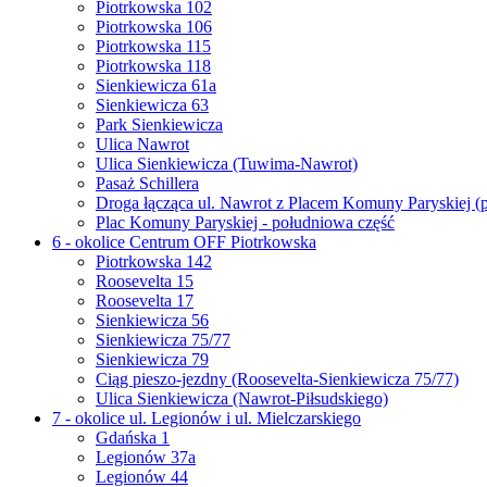
Piotrkowska 102
Piotrkowska 106
Piotrkowska 115
Piotrkowska 118
Sienkiewicza 61a
Sienkiewicza 63
Park Sienkiewicza
Ulica Nawrot
Ulica Sienkiewicza (Tuwima-Nawrot)
Pasaż Schillera
Droga łącząca ul. Nawrot z Placem Komuny Paryskiej (
Plac Komuny Paryskiej - południowa część
6 - okolice Centrum OFF Piotrkowska
Piotrkowska 142
Roosevelta 15
Roosevelta 17
Sienkiewicza 56
Sienkiewicza 75/77
Sienkiewicza 79
Ciąg pieszo-jezdny (Roosevelta-Sienkiewicza 75/77)
Ulica Sienkiewicza (Nawrot-Piłsudskiego)
7 - okolice ul. Legionów i ul. Mielczarskiego
Gdańska 1
Legionów 37a
Legionów 44