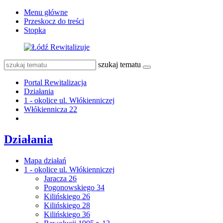
Menu główne
Przeskocz do treści
Stopka
szukaj tematu
Portal Rewitalizacja
Działania
1 - okolice ul. Włókienniczej
Włókiennicza 22
Działania
Mapa działań
1 - okolice ul. Włókienniczej
Jaracza 26
Pogonowskiego 34
Kilińskiego 26
Kilińskiego 28
Kilińskiego 36