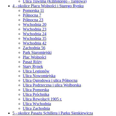
Ulica Tuwima (Kilińskiego - Targowa)
4 - okolice Placu Wolności i Starego Rynku
Pomorska 11
Północna 7
Północna 23
Wschodnia 20
Wschodnia 23
Wschodnia 24
Wschodnia 35
Wschodnia 42
Zachodnia 56
Park Staromiejski
Plac Wolności
Pasaż Róży
Stary Rynek
Ulica Legionów
Ulica Nowomiejska
Ulica Ogrodowa i ulica Północna
Ulica Podrzeczna i ulica Wolborska
Ulica Pomorska
Ulica Próchnika
Ulica Rewolucji 1905 r.
Ulica Wschodnia
Ulica Zachodnia
5 - okolice Pasażu Schillera i Parku Sienkiewicza