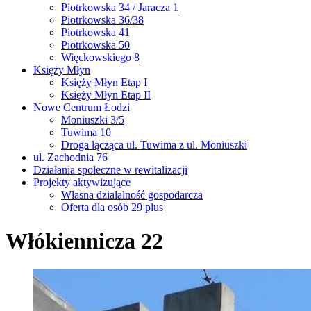
Piotrkowska 34 / Jaracza 1
Piotrkowska 36/38
Piotrkowska 41
Piotrkowska 50
Więckowskiego 8
Księży Młyn
Księży Młyn Etap I
Księży Młyn Etap II
Nowe Centrum Łodzi
Moniuszki 3/5
Tuwima 10
Droga łącząca ul. Tuwima z ul. Moniuszki
ul. Zachodnia 76
Działania społeczne w rewitalizacji
Projekty aktywizujące
Własna działalność gospodarcza
Oferta dla osób 29 plus
Włókiennicza 22