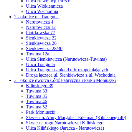
Ulica Rewolucji 1905 r.
Ulica Włókiennicza
Ulica Wschodnia
2 - okolice ul. Traugutta
Narutowicza 4
Narutowicza 12
Piotrkowska 77
Sienkiewicza 22
Sienkiewicza 26
Sienkiewicza 28/30
Tuwima 12a
Ulica Sienkiewicza (Narutowicza-Tuwima)
Ulica Traugutta
Ulica Traugutta - układ ulic uzupełniających
Droga łącząca ul. Sienkiewicza z ul. Wschodnią
3 - okolice dworca Łódź Fabryczna i Parku Moniuszki
Kilińskiego 39
Tuwima 33
Tuwima 35
Tuwima 46
Tuwima 52
Park Moniuszki
Skwer im. Aliny Margolis - Edelman (Kilińskiego 40)
Skwer na rogu Narutowicza i Kilińskiego
Ulica Kilińskiego (Jaracza - Narutowicza)