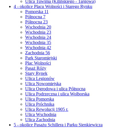
Ulica Tuwima (Kilińskiego - Targowa)
4 - okolice Placu Wolności i Starego Rynku
Pomorska 11
Północna 7
Północna 23
Wschodnia 20
Wschodnia 23
Wschodnia 24
Wschodnia 35
Wschodnia 42
Zachodnia 56
Park Staromiejski
Plac Wolności
Pasaż Róży
Stary Rynek
Ulica Legionów
Ulica Nowomiejska
Ulica Ogrodowa i ulica Północna
Ulica Podrzeczna i ulica Wolborska
Ulica Pomorska
Ulica Próchnika
Ulica Rewolucji 1905 r.
Ulica Wschodnia
Ulica Zachodnia
5 - okolice Pasażu Schillera i Parku Sienkiewicza