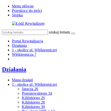
Menu główne
Przeskocz do treści
Stopka
szukaj tematu
Portal Rewitalizacja
Działania
1 - okolice ul. Włókienniczej
Włókiennicza 7
Działania
Mapa działań
1 - okolice ul. Włókienniczej
Jaracza 26
Pogonowskiego 34
Kilińskiego 26
Kilińskiego 28
Kilińskiego 36