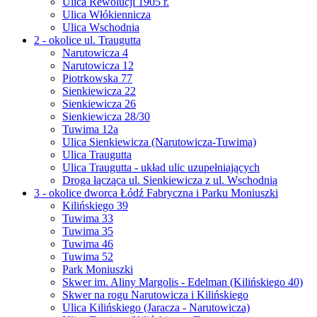
Ulica Rewolucji 1905 r.
Ulica Włókiennicza
Ulica Wschodnia
2 - okolice ul. Traugutta
Narutowicza 4
Narutowicza 12
Piotrkowska 77
Sienkiewicza 22
Sienkiewicza 26
Sienkiewicza 28/30
Tuwima 12a
Ulica Sienkiewicza (Narutowicza-Tuwima)
Ulica Traugutta
Ulica Traugutta - układ ulic uzupełniających
Droga łącząca ul. Sienkiewicza z ul. Wschodnią
3 - okolice dworca Łódź Fabryczna i Parku Moniuszki
Kilińskiego 39
Tuwima 33
Tuwima 35
Tuwima 46
Tuwima 52
Park Moniuszki
Skwer im. Aliny Margolis - Edelman (Kilińskiego 40)
Skwer na rogu Narutowicza i Kilińskiego
Ulica Kilińskiego (Jaracza - Narutowicza)