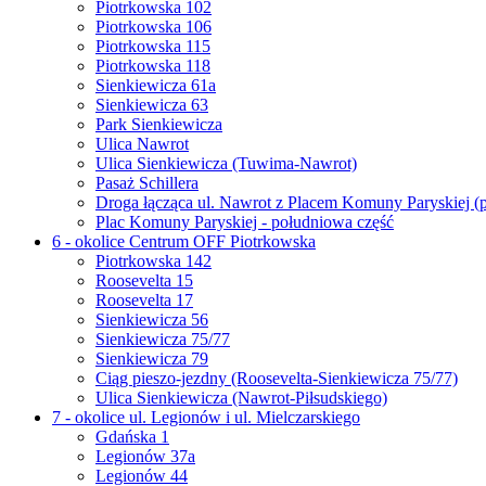
Piotrkowska 102
Piotrkowska 106
Piotrkowska 115
Piotrkowska 118
Sienkiewicza 61a
Sienkiewicza 63
Park Sienkiewicza
Ulica Nawrot
Ulica Sienkiewicza (Tuwima-Nawrot)
Pasaż Schillera
Droga łącząca ul. Nawrot z Placem Komuny Paryskiej (
Plac Komuny Paryskiej - południowa część
6 - okolice Centrum OFF Piotrkowska
Piotrkowska 142
Roosevelta 15
Roosevelta 17
Sienkiewicza 56
Sienkiewicza 75/77
Sienkiewicza 79
Ciąg pieszo-jezdny (Roosevelta-Sienkiewicza 75/77)
Ulica Sienkiewicza (Nawrot-Piłsudskiego)
7 - okolice ul. Legionów i ul. Mielczarskiego
Gdańska 1
Legionów 37a
Legionów 44