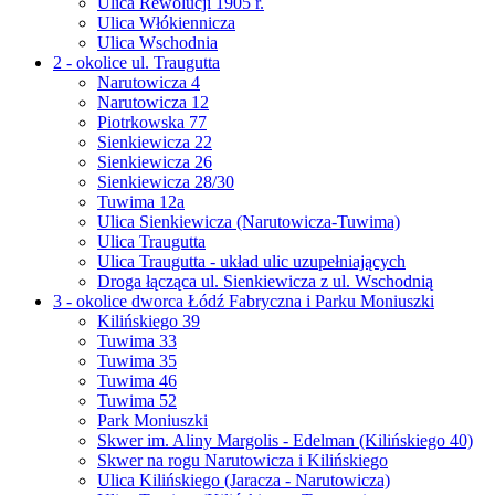
Ulica Rewolucji 1905 r.
Ulica Włókiennicza
Ulica Wschodnia
2 - okolice ul. Traugutta
Narutowicza 4
Narutowicza 12
Piotrkowska 77
Sienkiewicza 22
Sienkiewicza 26
Sienkiewicza 28/30
Tuwima 12a
Ulica Sienkiewicza (Narutowicza-Tuwima)
Ulica Traugutta
Ulica Traugutta - układ ulic uzupełniających
Droga łącząca ul. Sienkiewicza z ul. Wschodnią
3 - okolice dworca Łódź Fabryczna i Parku Moniuszki
Kilińskiego 39
Tuwima 33
Tuwima 35
Tuwima 46
Tuwima 52
Park Moniuszki
Skwer im. Aliny Margolis - Edelman (Kilińskiego 40)
Skwer na rogu Narutowicza i Kilińskiego
Ulica Kilińskiego (Jaracza - Narutowicza)