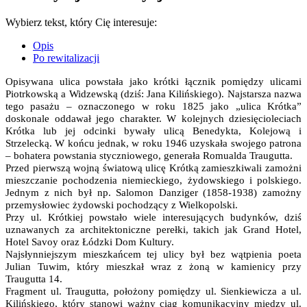
Wybierz tekst, który Cię interesuje:
Opis
Po rewitalizacji
Opisywana ulica powstała jako krótki łącznik pomiędzy ulicami
Piotrkowską a Widzewską (dziś: Jana Kilińskiego). Najstarsza nazwa
tego pasażu – oznaczonego w roku 1825 jako „ulica Krótka”
doskonale oddawał jego charakter. W kolejnych dziesięcioleciach
Krótka lub jej odcinki bywały ulicą Benedykta, Kolejową i
Strzelecką. W końcu jednak, w roku 1946 uzyskała swojego patrona
– bohatera powstania styczniowego, generała Romualda Traugutta.
Przed pierwszą wojną światową ulicę Krótką zamieszkiwali zamożni
mieszczanie pochodzenia niemieckiego, żydowskiego i polskiego.
Jednym z nich był np. Salomon Danziger (1858-1938) zamożny
przemysłowiec żydowski pochodzący z Wielkopolski.
Przy ul. Krótkiej powstało wiele interesujących budynków, dziś
uznawanych za architektoniczne perełki, takich jak Grand Hotel,
Hotel Savoy oraz Łódzki Dom Kultury.
Najsłynniejszym mieszkańcem tej ulicy był bez wątpienia poeta
Julian Tuwim, który mieszkał wraz z żoną w kamienicy przy
Traugutta 14.
Fragment ul. Traugutta, położony pomiędzy ul. Sienkiewicza a ul.
Kilińskiego, który stanowi ważny ciąg komunikacyjny między ul.