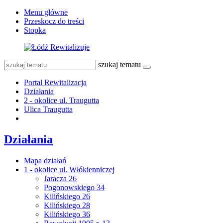
Menu główne
Przeskocz do treści
Stopka
szukaj tematu
Portal Rewitalizacja
Działania
2 - okolice ul. Traugutta
Ulica Traugutta
Działania
Mapa działań
1 - okolice ul. Włókienniczej
Jaracza 26
Pogonowskiego 34
Kilińskiego 26
Kilińskiego 28
Kilińskiego 36