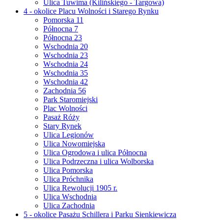
Ulica Tuwima (Kilińskiego - Targowa)
4 - okolice Placu Wolności i Starego Rynku
Pomorska 11
Północna 7
Północna 23
Wschodnia 20
Wschodnia 23
Wschodnia 24
Wschodnia 35
Wschodnia 42
Zachodnia 56
Park Staromiejski
Plac Wolności
Pasaż Róży
Stary Rynek
Ulica Legionów
Ulica Nowomiejska
Ulica Ogrodowa i ulica Północna
Ulica Podrzeczna i ulica Wolborska
Ulica Pomorska
Ulica Próchnika
Ulica Rewolucji 1905 r.
Ulica Wschodnia
Ulica Zachodnia
5 - okolice Pasażu Schillera i Parku Sienkiewicza