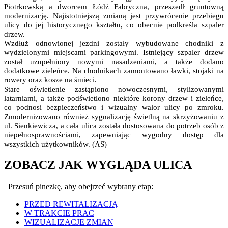
Piotrkowską a dworcem Łódź Fabryczna, przeszedł gruntowną
modernizację. Najistotniejszą zmianą jest przywrócenie przebiegu
ulicy do jej historycznego kształtu, co obecnie podkreśla szpaler
drzew.
Wzdłuż odnowionej jezdni zostały wybudowane chodniki z
wydzielonymi miejscami parkingowymi. Istniejący szpaler drzew
został uzupełniony nowymi nasadzeniami, a także dodano
dodatkowe zieleńce. Na chodnikach zamontowano ławki, stojaki na
rowery oraz kosze na śmieci.
Stare oświetlenie zastąpiono nowoczesnymi, stylizowanymi
latarniami, a także podświetlono niektóre korony drzew i zieleńce,
co podnosi bezpieczeństwo i wizualny walor ulicy po zmroku.
Zmodernizowano również sygnalizację świetlną na skrzyżowaniu z
ul. Sienkiewicza, a cała ulica została dostosowana do potrzeb osób z
niepełnosprawnościami, zapewniając wygodny dostęp dla
wszystkich użytkowników. (AS)
ZOBACZ JAK WYGLĄDA ULICA
Przesuń pinezkę, aby obejrzeć wybrany etap:
PRZED REWITALIZACJĄ
W TRAKCIE PRAC
WIZUALIZACJE ZMIAN