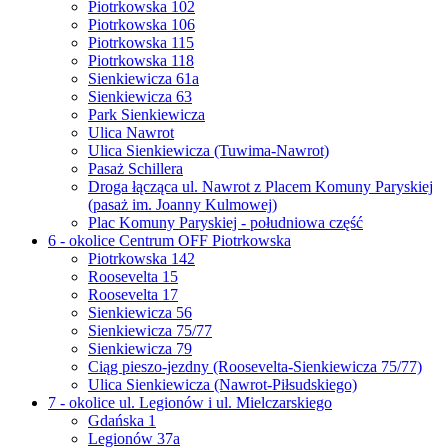
Piotrkowska 102
Piotrkowska 106
Piotrkowska 115
Piotrkowska 118
Sienkiewicza 61a
Sienkiewicza 63
Park Sienkiewicza
Ulica Nawrot
Ulica Sienkiewicza (Tuwima-Nawrot)
Pasaż Schillera
Droga łącząca ul. Nawrot z Placem Komuny Paryskiej
(pasaż im. Joanny Kulmowej)
Plac Komuny Paryskiej - południowa część
6 - okolice Centrum OFF Piotrkowska
Piotrkowska 142
Roosevelta 15
Roosevelta 17
Sienkiewicza 56
Sienkiewicza 75/77
Sienkiewicza 79
Ciąg pieszo-jezdny (Roosevelta-Sienkiewicza 75/77)
Ulica Sienkiewicza (Nawrot-Piłsudskiego)
7 - okolice ul. Legionów i ul. Mielczarskiego
Gdańska 1
Legionów 37a