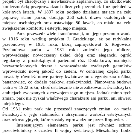
projekt był chaotyczny i niewłaściwie zaplanowany, co skutkowało
koniecznością przeprowadzania licznych przeróbek i uzupełnień w
kolejnych latach. W 1897 roku podjęto działania mające na celu
poprawę stanu parku, dodając 250 sztuk drzew ozdobnych w
miejsce uschniętych oraz ustawiając 80 ławek, co miało na celu
zwiększenie komfortu i estetyki tego miejsca.
Park przeszedł wiele transformacji, od jego przemurowania
w 1916 roku według projektu J. Grądzkiego, aż po radykalną
przebudowę w 1931 roku, którą zaprojektował S. Rogowicz.
Przebudowa parku w 1931 roku zmieniła jego oblicze,
wprowadzając nowoczesny układ dróg oraz elegancki ogród
regularny z prostokątnymi parterami róż. Dodatkowo, usunięcie
bezwartościowych drzew i wprowadzenie rzadszych gatunków
wprowadziło nową jakość do zieleni. W centralnej części parku
powstały również nowe partery kwiatowe oraz egzotyczna roślina,
bananowiec, co dodało parkowi atrakcyjności. Planowana budowa
teatru w 1922 roku, choć ostatecznie nie zrealizowana, świadczyła o
ambicjach związanych z rozwojem tego miejsca. Jednak mimo tych
zmian, park nie zyskał właściwego charakteru ani parku, ani skweru
miejskiego.
Od 1931 roku park nie przeszedł znaczących zmian, co może
świadczyć o jego stabilności i utrzymaniu wartości estetycznych
oraz rekreacyjnych, które zostały wprowadzone przez Rogowicza.
Interesującym elementem parku jest również schron
przeciwlotniczy z czasów II wojny światowej. Mieszkańcy Łodzi