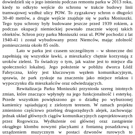
dowiedzieli się o jego istnieniu podczas remontu parku w 2013 roku,
kiedy to odkryto wejście do schronu w trakcie budowy linii
tramwajowej wzdłuż ulicy POW. To zygzakowy schron o długości
30-40 metrów, a drugie wejście znajduje się w parku Moniuszki.
Tego typu schrony były budowane jeszcze przed 1939 rokiem, a
podczas okupacji niemieckiej powstało znacznie więcej takich
obiektów. Schron przy parku Moniuszki oraz ul. POW pochodzi z lat
1940-41 i został wybudowany przez Niemców, mając zdolność
pomieszczenia około 85 osób.
Lato w parku jest czasem szczególnym – w słoneczne dni
zapełniają się wszystkie ławki, a mieszkańcy chętnie korzystają z
uroków zieleni. To świadczy o tym, jak ważne jest to miejsce dla
społeczności lokalnej. Jego położenie w pobliżu dworca Łódź
Fabryczna, który jest kluczowym węzłem komunikacyjnym,
sprawia, że park zyskuje na znaczeniu jako miejsce relaksu i
wypoczynku dla mieszkańców oraz odwiedzających.
Rewitalizacja Parku Moniuszki przyniosła szereg istotnych
zmian, które znacząco wpłynęły na jego funkcjonalność i estetykę.
Przede wszystkim powiększono go o działkę po wyburzonej
kamienicy sąsiadującej z zielonym terenem. W ramach projektu
zmieniono częściowo przebieg drugorzędnych alejek, zachowując
jednak układ głównych ciągów komunikacyjnych zaprojektowanych
przez Rogowicza. Wydłużenie osi głównej oraz zastąpienie
okrągłego klombu nowymi placykami z fontanną posadzkową i
urządzeniem muzycznym w postaci dzwonów rurowych to