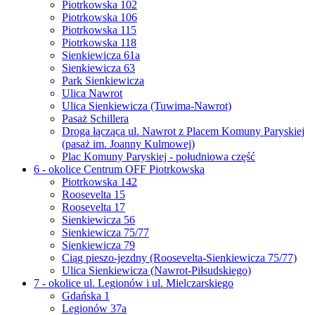
Piotrkowska 102
Piotrkowska 106
Piotrkowska 115
Piotrkowska 118
Sienkiewicza 61a
Sienkiewicza 63
Park Sienkiewicza
Ulica Nawrot
Ulica Sienkiewicza (Tuwima-Nawrot)
Pasaż Schillera
Droga łącząca ul. Nawrot z Placem Komuny Paryskiej
(pasaż im. Joanny Kulmowej)
Plac Komuny Paryskiej - południowa część
6 - okolice Centrum OFF Piotrkowska
Piotrkowska 142
Roosevelta 15
Roosevelta 17
Sienkiewicza 56
Sienkiewicza 75/77
Sienkiewicza 79
Ciąg pieszo-jezdny (Roosevelta-Sienkiewicza 75/77)
Ulica Sienkiewicza (Nawrot-Piłsudskiego)
7 - okolice ul. Legionów i ul. Mielczarskiego
Gdańska 1
Legionów 37a