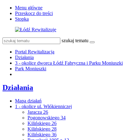
Menu główne
Przeskocz do treści
Stopka
szukaj tematu
Portal Rewitalizacja
Działania
3 - okolice dworca Łódź Fabryczna i Parku Moniuszki
Park Moniuszki
Działania
Mapa działań
1 - okolice ul. Włókienniczej
Jaracza 26
Pogonowskiego 34
Kilińskiego 26
Kilińskiego 28
Kilińskiego 36