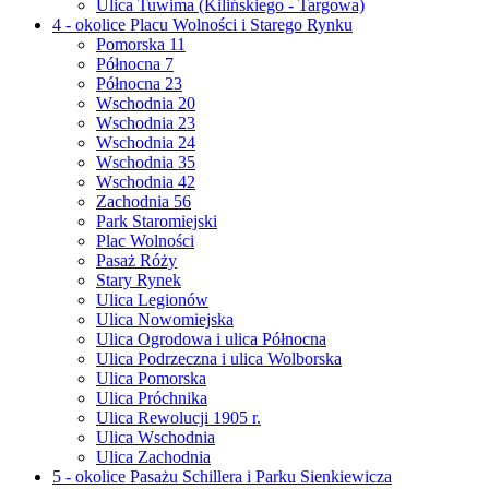
Ulica Tuwima (Kilińskiego - Targowa)
4 - okolice Placu Wolności i Starego Rynku
Pomorska 11
Północna 7
Północna 23
Wschodnia 20
Wschodnia 23
Wschodnia 24
Wschodnia 35
Wschodnia 42
Zachodnia 56
Park Staromiejski
Plac Wolności
Pasaż Róży
Stary Rynek
Ulica Legionów
Ulica Nowomiejska
Ulica Ogrodowa i ulica Północna
Ulica Podrzeczna i ulica Wolborska
Ulica Pomorska
Ulica Próchnika
Ulica Rewolucji 1905 r.
Ulica Wschodnia
Ulica Zachodnia
5 - okolice Pasażu Schillera i Parku Sienkiewicza