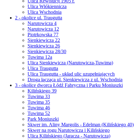
Ulica Rewolucji 1905 r.
Ulica Włókiennicza
Ulica Wschodnia
2 - okolice ul. Traugutta
Narutowicza 4
Narutowicza 12
Piotrkowska 77
Sienkiewicza 22
Sienkiewicza 26
Sienkiewicza 28/30
Tuwima 12a
Ulica Sienkiewicza (Narutowicza-Tuwima)
Ulica Traugutta
Ulica Traugutta - układ ulic uzupełniających
Droga łącząca ul. Sienkiewicza z ul. Wschodnią
3 - okolice dworca Łódź Fabryczna i Parku Moniuszki
Kilińskiego 39
Tuwima 33
Tuwima 35
Tuwima 46
Tuwima 52
Park Moniuszki
Skwer im. Aliny Margolis - Edelman (Kilińskiego 40)
Skwer na rogu Narutowicza i Kilińskiego
Ulica Kilińskiego (Jaracza - Narutowicza)