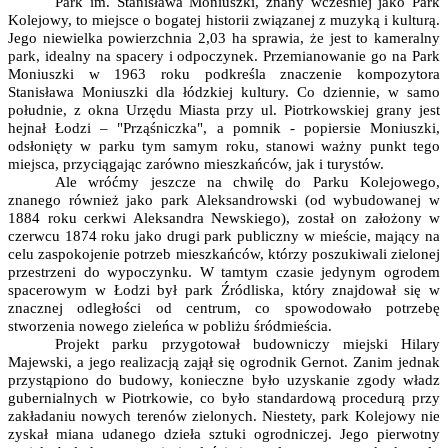
Park im. Stanisława Moniuszki, znany wcześniej jako Park
Kolejowy, to miejsce o bogatej historii związanej z muzyką i kulturą.
Jego niewielka powierzchnia 2,03 ha sprawia, że jest to kameralny
park, idealny na spacery i odpoczynek. Przemianowanie go na Park
Moniuszki w 1963 roku podkreśla znaczenie kompozytora
Stanisława Moniuszki dla łódzkiej kultury. Co dziennie, w samo
południe, z okna Urzędu Miasta przy ul. Piotrkowskiej grany jest
hejnał Łodzi – "Prząśniczka", a pomnik - popiersie Moniuszki,
odsłonięty w parku tym samym roku, stanowi ważny punkt tego
miejsca, przyciągając zarówno mieszkańców, jak i turystów.
Ale wróćmy jeszcze na chwilę do Parku Kolejowego,
znanego również jako park Aleksandrowski (od wybudowanej w
1884 roku cerkwi Aleksandra Newskiego), został on założony w
czerwcu 1874 roku jako drugi park publiczny w mieście, mający na
celu zaspokojenie potrzeb mieszkańców, którzy poszukiwali zielonej
przestrzeni do wypoczynku. W tamtym czasie jedynym ogrodem
spacerowym w Łodzi był park Źródliska, który znajdował się w
znacznej odległości od centrum, co spowodowało potrzebę
stworzenia nowego zieleńca w pobliżu śródmieścia.
Projekt parku przygotował budowniczy miejski Hilary
Majewski, a jego realizacją zajął się ogrodnik Gernot. Zanim jednak
przystąpiono do budowy, konieczne było uzyskanie zgody władz
gubernialnych w Piotrkowie, co było standardową procedurą przy
zakładaniu nowych terenów zielonych. Niestety, park Kolejowy nie
zyskał miana udanego dzieła sztuki ogrodniczej. Jego pierwotny