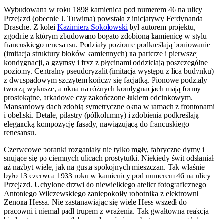
Wybudowana w roku 1898 kamienica pod numerem 46 na ulicy
Przejazd (obecnie J. Tuwima) powstała z inicjatywy Ferdynanda
Drasche. Z kolei
Kazimierz Sokołowski
był autorem projektu,
zgodnie z którym zbudowano bogato zdobioną kamienicę w stylu
francuskiego renesansu. Podziały poziome podkreślają boniowanie
(imitacja struktury bloków kamiennych) na parterze i pierwszej
kondygnacji, a gzymsy i fryz z płycinami oddzielają poszczególne
poziomy. Centralny pseudoryzalit (imitacja występu z lica budynku)
z dwuspadowym szczytem kończy się facjatką. Pionowe podziały
tworzą wykusze, a okna na różnych kondygnacjach mają formy
prostokątne, arkadowe czy zakończone łukiem odcinkowym.
Mansardowy dach zdobią symetryczne okna w ramach z frontonami
i obeliski. Detale, pilastry (półkolumny) i zdobienia podkreślają
elegancką kompozycję fasady, nawiązującą do francuskiego
renesansu.
Czerwcowe poranki rozganiały nie tylko mgły, fabryczne dymy i
snujące się po ciemnych ulicach prostytutki. Niekiedy świt odsłaniał
aż nazbyt wiele, jak na gusta spokojnych mieszczan. Tak właśnie
było 13 czerwca 1933 roku w kamienicy pod numerem 46 na ulicy
Przejazd. Uchylone drzwi do niewielkiego atelier fotograficznego
Antoniego Wilczewskiego zaniepokoiły robotnika z elektrowni
Zenona Hessa. Nie zastanawiając się wiele Hess wszedł do
pracowni i niemal padł trupem z wrażenia. Tak gwałtowna reakcja