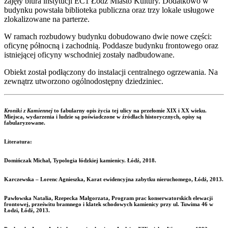
zajęły biura instytucji EC1 Łódź Miasto Kultury. Dodatkowo w
budynku powstała biblioteka publiczna oraz trzy lokale usługowe
zlokalizowane na parterze.
W ramach rozbudowy budynku dobudowano dwie nowe części:
oficynę północną i zachodnią. Poddasze budynku frontowego oraz
istniejącej oficyny wschodniej zostały nadbudowane.
Obiekt został podłączony do instalacji centralnego ogrzewania. Na
zewnątrz utworzono ogólnodostępny dziedziniec.
Kroniki z Kamiennej
to fabularny opis życia tej ulicy na przełomie XIX i XX wieku.
Miejsca, wydarzenia i ludzie są poświadczone w źródłach historycznych, opisy są
fabularyzowane.
Literatura:
Domińczak Michał, Typologia łódzkiej kamienicy. Łódź, 2018.
Karczewska – Lorenc Agnieszka, Karat ewidencyjna zabytku nieruchomego, Łódź, 2013.
Pawłowska Natalia, Rzepecka Małgorzata, Program prac konserwatorskich elewacji
frontowej, prześwitu bramnego i klatek schodowych kamienicy przy ul. Tuwima 46 w
Łodzi, Łódź, 2013.