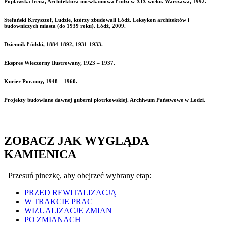
Popławska Irena, Architektura mieszkaniowa Łodzi w XIX wieku. Warszawa, 1992.
Stefański Krzysztof, Ludzie, którzy zbudowali Łódź. Leksykon architektów i
budowniczych miasta (do 1939 roku). Łódź, 2009.
Dziennik Łódzki, 1884-1892, 1931-1933.
Ekspres Wieczorny Ilustrowany, 1923 – 1937.
Kurier Poranny, 1948 – 1960.
Projekty budowlane dawnej guberni piotrkowskiej. Archiwum Państwowe w Łodzi.
ZOBACZ JAK WYGLĄDA
KAMIENICA
Przesuń pinezkę, aby obejrzeć wybrany etap:
PRZED REWITALIZACJĄ
W TRAKCIE PRAC
WIZUALIZACJE ZMIAN
PO ZMIANACH