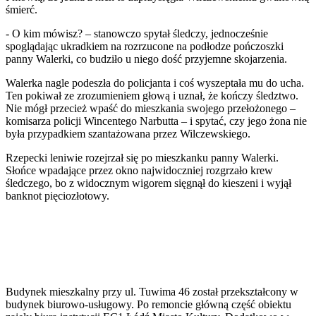
śmierć.
- O kim mówisz? – stanowczo spytał śledczy, jednocześnie
spoglądając ukradkiem na rozrzucone na podłodze pończoszki
panny Walerki, co budziło u niego dość przyjemne skojarzenia.
Walerka nagle podeszła do policjanta i coś wyszeptała mu do ucha.
Ten pokiwał ze zrozumieniem głową i uznał, że kończy śledztwo.
Nie mógł przecież wpaść do mieszkania swojego przełożonego –
komisarza policji Wincentego Narbutta – i spytać, czy jego żona nie
była przypadkiem szantażowana przez Wilczewskiego.
Rzepecki leniwie rozejrzał się po mieszkanku panny Walerki.
Słońce wpadające przez okno najwidoczniej rozgrzało krew
śledczego, bo z widocznym wigorem sięgnął do kieszeni i wyjął
banknot pięciozłotowy.
Budynek mieszkalny przy ul. Tuwima 46 został przekształcony w
budynek biurowo-usługowy. Po remoncie główną część obiektu