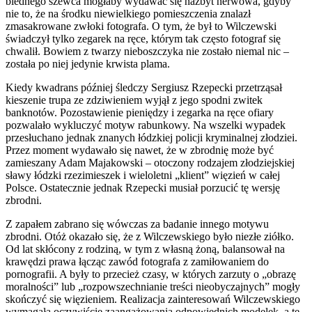
biednego szewca mogłaby wydawać się nazbyt nerwowa, gdyby
nie to, że na środku niewielkiego pomieszczenia znalazł
zmasakrowane zwłoki fotografa. O tym, że był to Wilczewski
świadczył tylko zegarek na ręce, którym tak często fotograf się
chwalił. Bowiem z twarzy nieboszczyka nie zostało niemal nic –
została po niej jedynie krwista plama.
Kiedy kwadrans później śledczy Sergiusz Rzepecki przetrząsał
kieszenie trupa ze zdziwieniem wyjął z jego spodni zwitek
banknotów. Pozostawienie pieniędzy i zegarka na ręce ofiary
pozwalało wykluczyć motyw rabunkowy. Na wszelki wypadek
przesłuchano jednak znanych łódzkiej policji kryminalnej złodziei.
Przez moment wydawało się nawet, że w zbrodnię może być
zamieszany Adam Majakowski – otoczony rodzajem złodziejskiej
sławy łódzki rzezimieszek i wieloletni „klient” więzień w całej
Polsce. Ostatecznie jednak Rzepecki musiał porzucić tę wersję
zbrodni.
Z zapałem zabrano się wówczas za badanie innego motywu
zbrodni. Otóż okazało się, że z Wilczewskiego było niezłe ziółko.
Od lat skłócony z rodziną, w tym z własną żoną, balansował na
krawędzi prawa łącząc zawód fotografa z zamiłowaniem do
pornografii. A były to przecież czasy, w których zarzuty o „obrazę
moralności” lub „rozpowszechnianie treści nieobyczajnych” mogły
skończyć się więzieniem. Realizacja zainteresowań Wilczewskiego
wymagała oczywiście zaangażowania odpowiednich modelek, a te