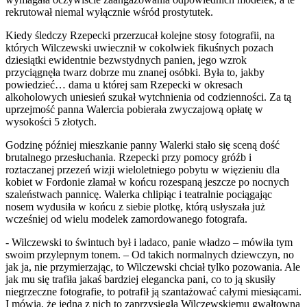
rekrutował niemal wyłącznie wśród prostytutek.
Kiedy śledczy Rzepecki przerzucał kolejne stosy fotografii, na
których Wilczewski uwiecznił w cokolwiek fikuśnych pozach
dziesiątki ewidentnie bezwstydnych panien, jego wzrok
przyciągnęła twarz dobrze mu znanej osóbki. Była to, jakby
powiedzieć… dama u której sam Rzepecki w okresach
alkoholowych uniesień szukał wytchnienia od codzienności. Za tą
uprzejmość panna Walercia pobierała zwyczajową opłatę w
wysokości 5 złotych.
Godzinę później mieszkanie panny Walerki stało się sceną dość
brutalnego przesłuchania. Rzepecki przy pomocy gróźb i
roztaczanej przezeń wizji wieloletniego pobytu w więzieniu dla
kobiet w Fordonie złamał w końcu rozespaną jeszcze po nocnych
szaleństwach pannicę. Walerka chlipiąc i teatralnie pociągając
nosem wydusiła w końcu z siebie plotkę, którą usłyszała już
wcześniej od wielu modelek zamordowanego fotografa.
- Wilczewski to świntuch był i ladaco, panie władzo – mówiła tym
swoim przylepnym tonem. – Od takich normalnych dziewczyn, no
jak ja, nie przymierzając, to Wilczewski chciał tylko pozowania. Ale
jak mu się trafiła jakaś bardziej elegancka pani, co to ją skusiły
niegrzeczne fotografie, to potrafił ją szantażować całymi miesiącami.
I mówią, że jedna z nich to zaprzysięgła Wilczewskiemu gwałtowną