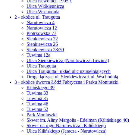
Ulica Rewolucji 1905 r.
Ulica Włókiennicza
Ulica Wschodnia
2 - okolice ul. Traugutta
Narutowicza 4
Narutowicza 12
Piotrkowska 77
Sienkiewicza 22
Sienkiewicza 26
Sienkiewicza 28/30
Tuwima 12a
Ulica Sienkiewicza (Narutowicza-Tuwima)
Ulica Traugutta
Ulica Traugutta - układ ulic uzupełniających
Droga łącząca ul. Sienkiewicza z ul. Wschodnią
3 - okolice dworca Łódź Fabryczna i Parku Moniuszki
Kilińskiego 39
Tuwima 33
Tuwima 35
Tuwima 46
Tuwima 52
Park Moniuszki
Skwer im. Aliny Margolis - Edelman (Kilińskiego 40)
Skwer na rogu Narutowicza i Kilińskiego
Ulica Kilińskiego (Jaracza - Narutowicza)