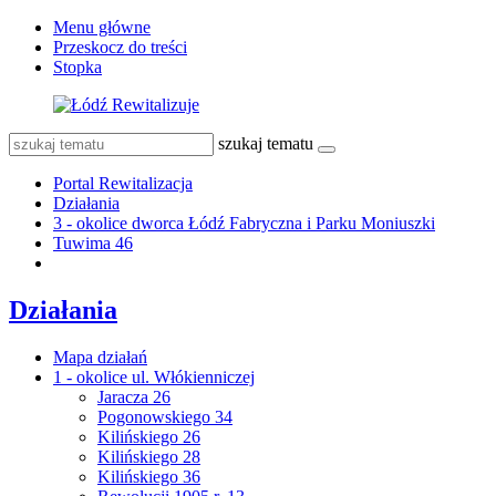
Menu główne
Przeskocz do treści
Stopka
szukaj tematu
Portal Rewitalizacja
Działania
3 - okolice dworca Łódź Fabryczna i Parku Moniuszki
Tuwima 46
Działania
Mapa działań
1 - okolice ul. Włókienniczej
Jaracza 26
Pogonowskiego 34
Kilińskiego 26
Kilińskiego 28
Kilińskiego 36