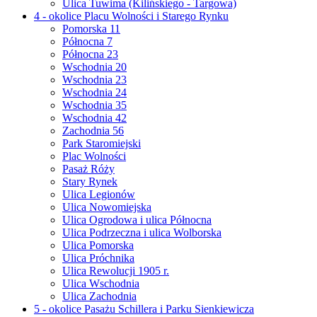
Ulica Tuwima (Kilińskiego - Targowa)
4 - okolice Placu Wolności i Starego Rynku
Pomorska 11
Północna 7
Północna 23
Wschodnia 20
Wschodnia 23
Wschodnia 24
Wschodnia 35
Wschodnia 42
Zachodnia 56
Park Staromiejski
Plac Wolności
Pasaż Róży
Stary Rynek
Ulica Legionów
Ulica Nowomiejska
Ulica Ogrodowa i ulica Północna
Ulica Podrzeczna i ulica Wolborska
Ulica Pomorska
Ulica Próchnika
Ulica Rewolucji 1905 r.
Ulica Wschodnia
Ulica Zachodnia
5 - okolice Pasażu Schillera i Parku Sienkiewicza