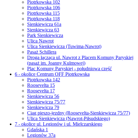
Piotrkowska 102
Piotrkowska 106
Piotrkowska 115
Piotrkowska 118
Sienkiewicza 61a
Sienkiewicza 63
Park Sienkiewicza
Ulica Nawrot
Ulica Sienkiewicza (Tuwima-Nawrot)
Pasaż Schillera
Droga łącząca ul. Nawrot z Placem Komuny Paryskiej
(pasaż im. Joanny Kulmowej)
Plac Komuny Paryskiej - południowa część
6 - okolice Centrum OFF Piotrkowska
Piotrkowska 142
Roosevelta 15
Roosevelta 17
Sienkiewicza 56
Sienkiewicza 75/77
Sienkiewicza 79
Ciąg pieszo-jezdny (Roosevelta-Sienkiewicza 75/77)
Ulica Sienkiewicza (Nawrot-Piłsudskiego)
7 - okolice ul. Legionów i ul. Mielczarskiego
Gdańska 1
Legionów 37a