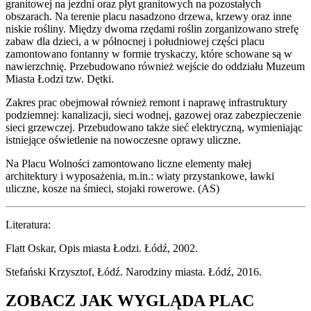
granitowej na jezdni oraz płyt granitowych na pozostałych
obszarach. Na terenie placu nasadzono drzewa, krzewy oraz inne
niskie rośliny. Między dwoma rzędami roślin zorganizowano strefę
zabaw dla dzieci, a w północnej i południowej części placu
zamontowano fontanny w formie tryskaczy, które schowane są w
nawierzchnię. Przebudowano również wejście do oddziału Muzeum
Miasta Łodzi tzw. Dętki.
Zakres prac obejmował również remont i naprawę infrastruktury
podziemnej: kanalizacji, sieci wodnej, gazowej oraz zabezpieczenie
sieci grzewczej. Przebudowano także sieć elektryczną, wymieniając
istniejące oświetlenie na nowoczesne oprawy uliczne.
Na Placu Wolności zamontowano liczne elementy małej
architektury i wyposażenia, m.in.: wiaty przystankowe, ławki
uliczne, kosze na śmieci, stojaki rowerowe. (AS)
Literatura:
Flatt Oskar, Opis miasta Łodzi. Łódź, 2002.
Stefański Krzysztof, Łódź. Narodziny miasta. Łódź, 2016.
ZOBACZ JAK WYGLĄDA PLAC