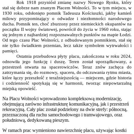
Rok 1918 przyniósł zmianę nazwy Nowego Rynku, który
stał się dobrze nam znanym Placem Wolności. To w tym miejscu, w
1930 roku, odsłonięto pomnik Tadeusza Kościuszki, jakby kamień
milowy przypominający o odwadze i niezłomności narodowego
ducha. Pomnik ten, choć zburzony przez niemieckich okupantów na
początku II wojny światowej, powrócił do życia w 1960 roku, stając
się jednym z najbardziej rozpoznawalnych punktów na mapie Łodzi.
Od tego czasu Plac Wolności, z odbudowanym pomnikiem, stał się
nie tylko świadkiem przemian, lecz także symbolem wytrwałości i
pamięci.
Ostatnia przebudowa płyty placu, zakończona w roku 2024,
odnowiła jego funkcję i duszę. Teren został uporządkowany, a
przestrzeń otwarta na spacerowiczów. Teraz znów zachęca do
zatrzymania się, do rozmowy, spaceru, do odczuwania rytmu miasta,
które łączy przeszłość z teraźniejszością — miejscem, gdzie historia
i codzienność spotykają się w harmonii, tworząc niepowtarzalną
miejską opowieść.
Na Placu Wolności wprowadzono kompleksową modernizację,
obejmującą zarówno infrastrukturę komunikacyjną, jak i przestrzeń
rekreacyjną. Cały plac został podzielony na dwie strefy: północną,
przeznaczoną dla ruchu samochodowego i tramwajowego, oraz
południową, dedykowaną pieszym.
W ramach prac wymieniono nawierzchnię placu, używając kostki