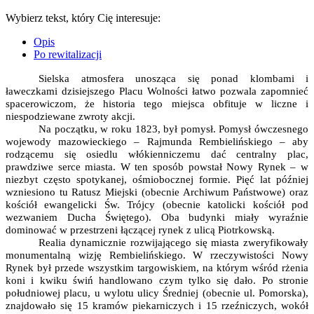
Wybierz tekst, który Cię interesuje:
Opis
Po rewitalizacji
Sielska atmosfera unosząca się ponad klombami i
ławeczkami dzisiejszego Placu Wolności łatwo pozwala zapomnieć
spacerowiczom, że historia tego miejsca obfituje w liczne i
niespodziewane zwroty akcji.
Na początku, w roku 1823, był pomysł. Pomysł ówczesnego
wojewody mazowieckiego – Rajmunda Rembielińskiego – aby
rodzącemu się osiedlu włókienniczemu dać centralny plac,
prawdziwe serce miasta. W ten sposób powstał Nowy Rynek – w
niezbyt często spotykanej, ośmiobocznej formie. Pięć lat później
wzniesiono tu Ratusz Miejski (obecnie Archiwum Państwowe) oraz
kościół ewangelicki Św. Trójcy (obecnie katolicki kościół pod
wezwaniem Ducha Świętego). Oba budynki miały wyraźnie
dominować w przestrzeni łączącej rynek z ulicą Piotrkowską.
Realia dynamicznie rozwijającego się miasta zweryfikowały
monumentalną wizję Rembielińskiego. W rzeczywistości Nowy
Rynek był przede wszystkim targowiskiem, na którym wśród rżenia
koni i kwiku świń handlowano czym tylko się dało. Po stronie
południowej placu, u wylotu ulicy Średniej (obecnie ul. Pomorska),
znajdowało się 15 kramów piekarniczych i 15 rzeźniczych, wokół