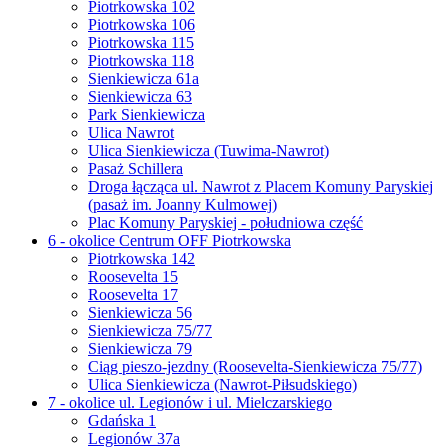
Piotrkowska 102
Piotrkowska 106
Piotrkowska 115
Piotrkowska 118
Sienkiewicza 61a
Sienkiewicza 63
Park Sienkiewicza
Ulica Nawrot
Ulica Sienkiewicza (Tuwima-Nawrot)
Pasaż Schillera
Droga łącząca ul. Nawrot z Placem Komuny Paryskiej
(pasaż im. Joanny Kulmowej)
Plac Komuny Paryskiej - południowa część
6 - okolice Centrum OFF Piotrkowska
Piotrkowska 142
Roosevelta 15
Roosevelta 17
Sienkiewicza 56
Sienkiewicza 75/77
Sienkiewicza 79
Ciąg pieszo-jezdny (Roosevelta-Sienkiewicza 75/77)
Ulica Sienkiewicza (Nawrot-Piłsudskiego)
7 - okolice ul. Legionów i ul. Mielczarskiego
Gdańska 1
Legionów 37a