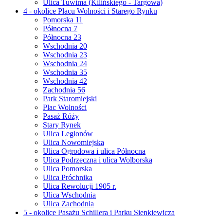
Ulica Tuwima (Kilińskiego - Targowa)
4 - okolice Placu Wolności i Starego Rynku
Pomorska 11
Północna 7
Północna 23
Wschodnia 20
Wschodnia 23
Wschodnia 24
Wschodnia 35
Wschodnia 42
Zachodnia 56
Park Staromiejski
Plac Wolności
Pasaż Róży
Stary Rynek
Ulica Legionów
Ulica Nowomiejska
Ulica Ogrodowa i ulica Północna
Ulica Podrzeczna i ulica Wolborska
Ulica Pomorska
Ulica Próchnika
Ulica Rewolucji 1905 r.
Ulica Wschodnia
Ulica Zachodnia
5 - okolice Pasażu Schillera i Parku Sienkiewicza