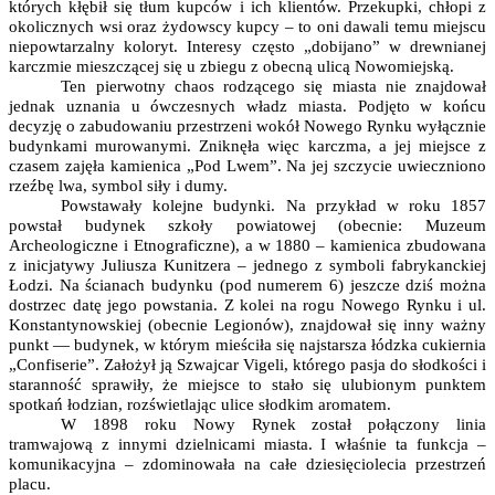
których kłębił się tłum kupców i ich klientów. Przekupki, chłopi z
okolicznych wsi oraz żydowscy kupcy – to oni dawali temu miejscu
niepowtarzalny koloryt. Interesy często „dobijano” w drewnianej
karczmie mieszczącej się u zbiegu z obecną ulicą Nowomiejską.
Ten pierwotny chaos rodzącego się miasta nie znajdował
jednak uznania u ówczesnych władz miasta. Podjęto w końcu
decyzję o zabudowaniu przestrzeni wokół Nowego Rynku wyłącznie
budynkami murowanymi. Zniknęła więc karczma, a jej miejsce z
czasem zajęła kamienica „Pod Lwem”. Na jej szczycie uwieczniono
rzeźbę lwa, symbol siły i dumy.
Powstawały kolejne budynki. Na przykład w roku 1857
powstał budynek szkoły powiatowej (obecnie: Muzeum
Archeologiczne i Etnograficzne), a w 1880 – kamienica zbudowana
z inicjatywy Juliusza Kunitzera – jednego z symboli fabrykanckiej
Łodzi. Na ścianach budynku (pod numerem 6) jeszcze dziś można
dostrzec datę jego powstania. Z kolei na rogu Nowego Rynku i ul.
Konstantynowskiej (obecnie Legionów), znajdował się inny ważny
punkt — budynek, w którym mieściła się najstarsza łódzka cukiernia
„Confiserie”. Założył ją Szwajcar Vigeli, którego pasja do słodkości i
staranność sprawiły, że miejsce to stało się ulubionym punktem
spotkań łodzian, rozświetlając ulice słodkim aromatem.
W 1898 roku Nowy Rynek został połączony linia
tramwajową z innymi dzielnicami miasta. I właśnie ta funkcja –
komunikacyjna – zdominowała na całe dziesięciolecia przestrzeń
placu.