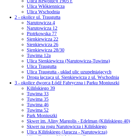
Ulica Rewolucji 1905 r.
Ulica Włókiennicza
Ulica Wschodnia
2 - okolice ul. Traugutta
Narutowicza 4
Narutowicza 12
Piotrkowska 77
Sienkiewicza 22
Sienkiewicza 26
Sienkiewicza 28/30
Tuwima 12a
Ulica Sienkiewicza (Narutowicza-Tuwima)
Ulica Traugutta
Ulica Traugutta - układ ulic uzupełniających
Droga łącząca ul. Sienkiewicza z ul. Wschodnią
3 - okolice dworca Łódź Fabryczna i Parku Moniuszki
Kilińskiego 39
Tuwima 33
Tuwima 35
Tuwima 46
Tuwima 52
Park Moniuszki
Skwer im. Aliny Margolis - Edelman (Kilińskiego 40)
Skwer na rogu Narutowicza i Kilińskiego
Ulica Kilińskiego (Jaracza - Narutowicza)