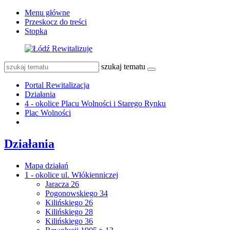
Menu główne
Przeskocz do treści
Stopka
szukaj tematu
Portal Rewitalizacja
Działania
4 - okolice Placu Wolności i Starego Rynku
Plac Wolności
Działania
Mapa działań
1 - okolice ul. Włókienniczej
Jaracza 26
Pogonowskiego 34
Kilińskiego 26
Kilińskiego 28
Kilińskiego 36