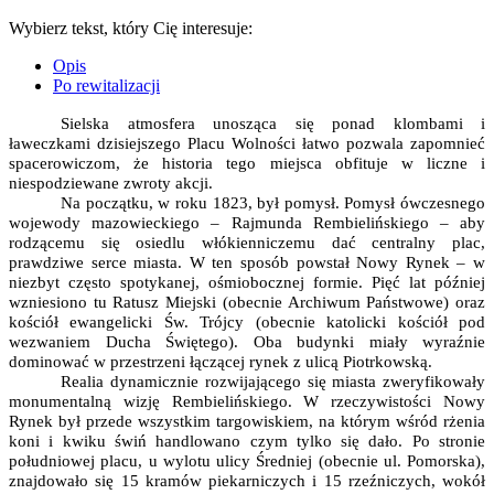
Wybierz tekst, który Cię interesuje:
Opis
Po rewitalizacji
Sielska atmosfera unosząca się ponad klombami i
ławeczkami dzisiejszego Placu Wolności łatwo pozwala zapomnieć
spacerowiczom, że historia tego miejsca obfituje w liczne i
niespodziewane zwroty akcji.
Na początku, w roku 1823, był pomysł. Pomysł ówczesnego
wojewody mazowieckiego – Rajmunda Rembielińskiego – aby
rodzącemu się osiedlu włókienniczemu dać centralny plac,
prawdziwe serce miasta. W ten sposób powstał Nowy Rynek – w
niezbyt często spotykanej, ośmiobocznej formie. Pięć lat później
wzniesiono tu Ratusz Miejski (obecnie Archiwum Państwowe) oraz
kościół ewangelicki Św. Trójcy (obecnie katolicki kościół pod
wezwaniem Ducha Świętego). Oba budynki miały wyraźnie
dominować w przestrzeni łączącej rynek z ulicą Piotrkowską.
Realia dynamicznie rozwijającego się miasta zweryfikowały
monumentalną wizję Rembielińskiego. W rzeczywistości Nowy
Rynek był przede wszystkim targowiskiem, na którym wśród rżenia
koni i kwiku świń handlowano czym tylko się dało. Po stronie
południowej placu, u wylotu ulicy Średniej (obecnie ul. Pomorska),
znajdowało się 15 kramów piekarniczych i 15 rzeźniczych, wokół