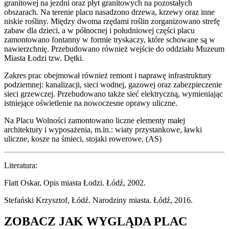
granitowej na jezdni oraz płyt granitowych na pozostałych
obszarach. Na terenie placu nasadzono drzewa, krzewy oraz inne
niskie rośliny. Między dwoma rzędami roślin zorganizowano strefę
zabaw dla dzieci, a w północnej i południowej części placu
zamontowano fontanny w formie tryskaczy, które schowane są w
nawierzchnię. Przebudowano również wejście do oddziału Muzeum
Miasta Łodzi tzw. Dętki.
Zakres prac obejmował również remont i naprawę infrastruktury
podziemnej: kanalizacji, sieci wodnej, gazowej oraz zabezpieczenie
sieci grzewczej. Przebudowano także sieć elektryczną, wymieniając
istniejące oświetlenie na nowoczesne oprawy uliczne.
Na Placu Wolności zamontowano liczne elementy małej
architektury i wyposażenia, m.in.: wiaty przystankowe, ławki
uliczne, kosze na śmieci, stojaki rowerowe. (AS)
Literatura:
Flatt Oskar, Opis miasta Łodzi. Łódź, 2002.
Stefański Krzysztof, Łódź. Narodziny miasta. Łódź, 2016.
ZOBACZ JAK WYGLĄDA PLAC