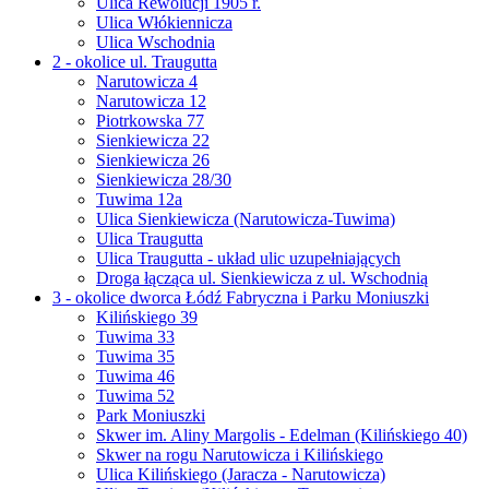
Ulica Rewolucji 1905 r.
Ulica Włókiennicza
Ulica Wschodnia
2 - okolice ul. Traugutta
Narutowicza 4
Narutowicza 12
Piotrkowska 77
Sienkiewicza 22
Sienkiewicza 26
Sienkiewicza 28/30
Tuwima 12a
Ulica Sienkiewicza (Narutowicza-Tuwima)
Ulica Traugutta
Ulica Traugutta - układ ulic uzupełniających
Droga łącząca ul. Sienkiewicza z ul. Wschodnią
3 - okolice dworca Łódź Fabryczna i Parku Moniuszki
Kilińskiego 39
Tuwima 33
Tuwima 35
Tuwima 46
Tuwima 52
Park Moniuszki
Skwer im. Aliny Margolis - Edelman (Kilińskiego 40)
Skwer na rogu Narutowicza i Kilińskiego
Ulica Kilińskiego (Jaracza - Narutowicza)