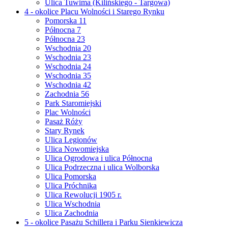
Ulica Tuwima (Kilińskiego - Targowa)
4 - okolice Placu Wolności i Starego Rynku
Pomorska 11
Północna 7
Północna 23
Wschodnia 20
Wschodnia 23
Wschodnia 24
Wschodnia 35
Wschodnia 42
Zachodnia 56
Park Staromiejski
Plac Wolności
Pasaż Róży
Stary Rynek
Ulica Legionów
Ulica Nowomiejska
Ulica Ogrodowa i ulica Północna
Ulica Podrzeczna i ulica Wolborska
Ulica Pomorska
Ulica Próchnika
Ulica Rewolucji 1905 r.
Ulica Wschodnia
Ulica Zachodnia
5 - okolice Pasażu Schillera i Parku Sienkiewicza