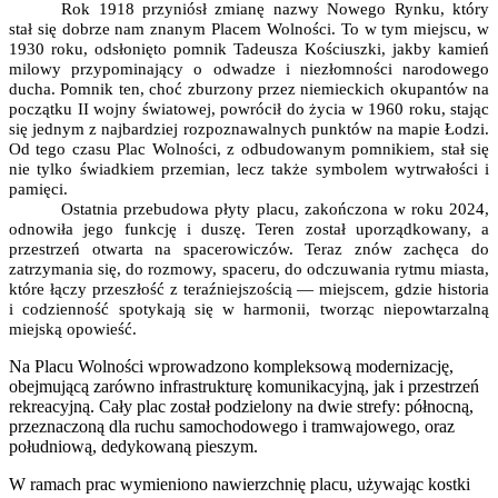
Rok 1918 przyniósł zmianę nazwy Nowego Rynku, który
stał się dobrze nam znanym Placem Wolności. To w tym miejscu, w
1930 roku, odsłonięto pomnik Tadeusza Kościuszki, jakby kamień
milowy przypominający o odwadze i niezłomności narodowego
ducha. Pomnik ten, choć zburzony przez niemieckich okupantów na
początku II wojny światowej, powrócił do życia w 1960 roku, stając
się jednym z najbardziej rozpoznawalnych punktów na mapie Łodzi.
Od tego czasu Plac Wolności, z odbudowanym pomnikiem, stał się
nie tylko świadkiem przemian, lecz także symbolem wytrwałości i
pamięci.
Ostatnia przebudowa płyty placu, zakończona w roku 2024,
odnowiła jego funkcję i duszę. Teren został uporządkowany, a
przestrzeń otwarta na spacerowiczów. Teraz znów zachęca do
zatrzymania się, do rozmowy, spaceru, do odczuwania rytmu miasta,
które łączy przeszłość z teraźniejszością — miejscem, gdzie historia
i codzienność spotykają się w harmonii, tworząc niepowtarzalną
miejską opowieść.
Na Placu Wolności wprowadzono kompleksową modernizację,
obejmującą zarówno infrastrukturę komunikacyjną, jak i przestrzeń
rekreacyjną. Cały plac został podzielony na dwie strefy: północną,
przeznaczoną dla ruchu samochodowego i tramwajowego, oraz
południową, dedykowaną pieszym.
W ramach prac wymieniono nawierzchnię placu, używając kostki