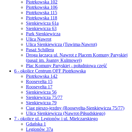
Piotrkowska 102
Piotrkowska 106
Piotrkowska 115
Piotrkowska 118
Sienkiewicza 61a
Sienkiewicza 63
Park Sienkiewicza
Ulica Nawrot
Ulica Sienkiewicza (Tuwima-Nawrot)
Pasaż Schillera
Droga łącząca ul. Nawrot z Placem Komuny Paryskiej
(pasaż im. Joanny Kulmowej)
Plac Komuny Paryskiej - południowa część
6 - okolice Centrum OFF Piotrkowska
Piotrkowska 142
Roosevelta 15
Roosevelta 17
Sienkiewicza 56
Sienkiewicza 75/77
Sienkiewicza 79
Ciąg pieszo-jezdny (Roosevelta-Sienkiewicza 75/77)
Ulica Sienkiewicza (Nawrot-Piłsudskiego)
7 - okolice ul. Legionów i ul. Mielczarskiego
Gdańska 1
Legionów 37a