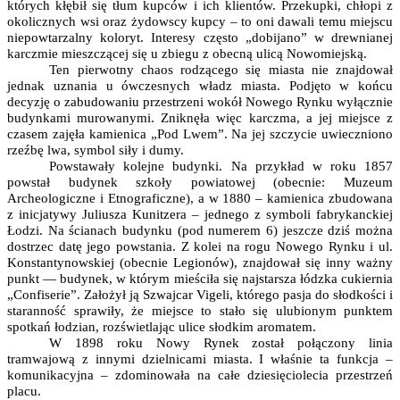
których kłębił się tłum kupców i ich klientów. Przekupki, chłopi z
okolicznych wsi oraz żydowscy kupcy – to oni dawali temu miejscu
niepowtarzalny koloryt. Interesy często „dobijano” w drewnianej
karczmie mieszczącej się u zbiegu z obecną ulicą Nowomiejską.
Ten pierwotny chaos rodzącego się miasta nie znajdował
jednak uznania u ówczesnych władz miasta. Podjęto w końcu
decyzję o zabudowaniu przestrzeni wokół Nowego Rynku wyłącznie
budynkami murowanymi. Zniknęła więc karczma, a jej miejsce z
czasem zajęła kamienica „Pod Lwem”. Na jej szczycie uwieczniono
rzeźbę lwa, symbol siły i dumy.
Powstawały kolejne budynki. Na przykład w roku 1857
powstał budynek szkoły powiatowej (obecnie: Muzeum
Archeologiczne i Etnograficzne), a w 1880 – kamienica zbudowana
z inicjatywy Juliusza Kunitzera – jednego z symboli fabrykanckiej
Łodzi. Na ścianach budynku (pod numerem 6) jeszcze dziś można
dostrzec datę jego powstania. Z kolei na rogu Nowego Rynku i ul.
Konstantynowskiej (obecnie Legionów), znajdował się inny ważny
punkt — budynek, w którym mieściła się najstarsza łódzka cukiernia
„Confiserie”. Założył ją Szwajcar Vigeli, którego pasja do słodkości i
staranność sprawiły, że miejsce to stało się ulubionym punktem
spotkań łodzian, rozświetlając ulice słodkim aromatem.
W 1898 roku Nowy Rynek został połączony linia
tramwajową z innymi dzielnicami miasta. I właśnie ta funkcja –
komunikacyjna – zdominowała na całe dziesięciolecia przestrzeń
placu.