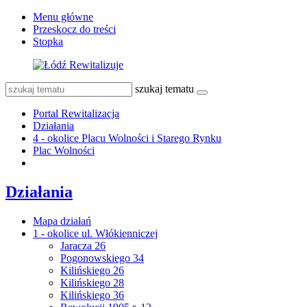
Menu główne
Przeskocz do treści
Stopka
szukaj tematu
Portal Rewitalizacja
Działania
4 - okolice Placu Wolności i Starego Rynku
Plac Wolności
Działania
Mapa działań
1 - okolice ul. Włókienniczej
Jaracza 26
Pogonowskiego 34
Kilińskiego 26
Kilińskiego 28
Kilińskiego 36