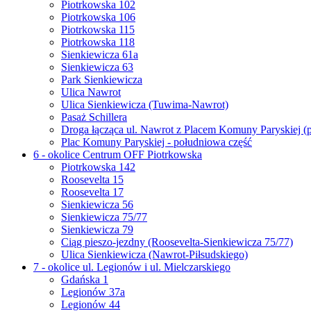
Piotrkowska 102
Piotrkowska 106
Piotrkowska 115
Piotrkowska 118
Sienkiewicza 61a
Sienkiewicza 63
Park Sienkiewicza
Ulica Nawrot
Ulica Sienkiewicza (Tuwima-Nawrot)
Pasaż Schillera
Droga łącząca ul. Nawrot z Placem Komuny Paryskiej (
Plac Komuny Paryskiej - południowa część
6 - okolice Centrum OFF Piotrkowska
Piotrkowska 142
Roosevelta 15
Roosevelta 17
Sienkiewicza 56
Sienkiewicza 75/77
Sienkiewicza 79
Ciąg pieszo-jezdny (Roosevelta-Sienkiewicza 75/77)
Ulica Sienkiewicza (Nawrot-Piłsudskiego)
7 - okolice ul. Legionów i ul. Mielczarskiego
Gdańska 1
Legionów 37a
Legionów 44