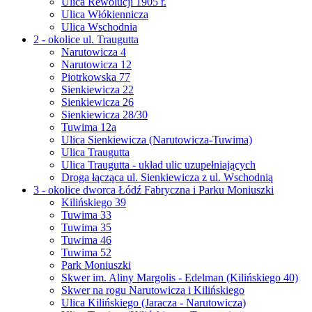
Ulica Rewolucji 1905 r.
Ulica Włókiennicza
Ulica Wschodnia
2 - okolice ul. Traugutta
Narutowicza 4
Narutowicza 12
Piotrkowska 77
Sienkiewicza 22
Sienkiewicza 26
Sienkiewicza 28/30
Tuwima 12a
Ulica Sienkiewicza (Narutowicza-Tuwima)
Ulica Traugutta
Ulica Traugutta - układ ulic uzupełniających
Droga łącząca ul. Sienkiewicza z ul. Wschodnią
3 - okolice dworca Łódź Fabryczna i Parku Moniuszki
Kilińskiego 39
Tuwima 33
Tuwima 35
Tuwima 46
Tuwima 52
Park Moniuszki
Skwer im. Aliny Margolis - Edelman (Kilińskiego 40)
Skwer na rogu Narutowicza i Kilińskiego
Ulica Kilińskiego (Jaracza - Narutowicza)