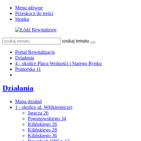
Menu główne
Przeskocz do treści
Stopka
szukaj tematu
Portal Rewitalizacja
Działania
4 - okolice Placu Wolności i Starego Rynku
Pomorska 11
Działania
Mapa działań
1 - okolice ul. Włókienniczej
Jaracza 26
Pogonowskiego 34
Kilińskiego 26
Kilińskiego 28
Kilińskiego 36