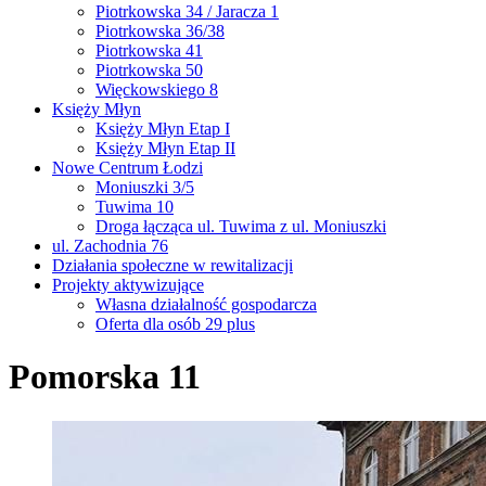
Piotrkowska 34 / Jaracza 1
Piotrkowska 36/38
Piotrkowska 41
Piotrkowska 50
Więckowskiego 8
Księży Młyn
Księży Młyn Etap I
Księży Młyn Etap II
Nowe Centrum Łodzi
Moniuszki 3/5
Tuwima 10
Droga łącząca ul. Tuwima z ul. Moniuszki
ul. Zachodnia 76
Działania społeczne w rewitalizacji
Projekty aktywizujące
Własna działalność gospodarcza
Oferta dla osób 29 plus
Pomorska 11