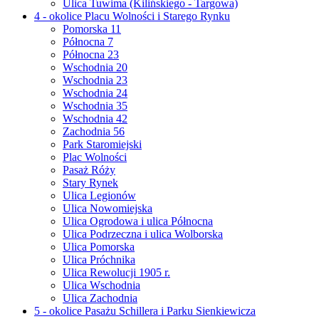
Ulica Tuwima (Kilińskiego - Targowa)
4 - okolice Placu Wolności i Starego Rynku
Pomorska 11
Północna 7
Północna 23
Wschodnia 20
Wschodnia 23
Wschodnia 24
Wschodnia 35
Wschodnia 42
Zachodnia 56
Park Staromiejski
Plac Wolności
Pasaż Róży
Stary Rynek
Ulica Legionów
Ulica Nowomiejska
Ulica Ogrodowa i ulica Północna
Ulica Podrzeczna i ulica Wolborska
Ulica Pomorska
Ulica Próchnika
Ulica Rewolucji 1905 r.
Ulica Wschodnia
Ulica Zachodnia
5 - okolice Pasażu Schillera i Parku Sienkiewicza