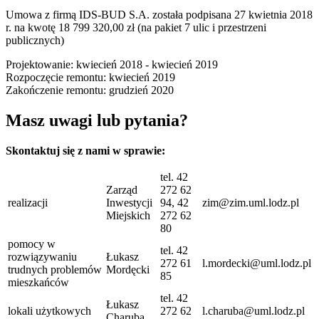
Umowa z firmą IDS-BUD S.A. została podpisana 27 kwietnia 2018
r. na kwotę 18 799 320,00 zł (na pakiet 7 ulic i przestrzeni
publicznych)
Projektowanie: kwiecień 2018 - kwiecień 2019
Rozpoczęcie remontu: kwiecień 2019
Zakończenie remontu: grudzień 2020
Masz uwagi lub pytania?
Skontaktuj się z nami w sprawie:
tel. 42
Zarząd
272 62
realizacji
Inwestycji
94, 42
zim@zim.uml.lodz.pl
Miejskich
272 62
80
pomocy w
tel. 42
rozwiązywaniu
Łukasz
272 61
l.mordecki@uml.lodz.pl
trudnych problemów
Mordęcki
85
mieszkańców
tel. 42
Łukasz
lokali użytkowych
272 62
l.charuba@uml.lodz.pl
Charuba