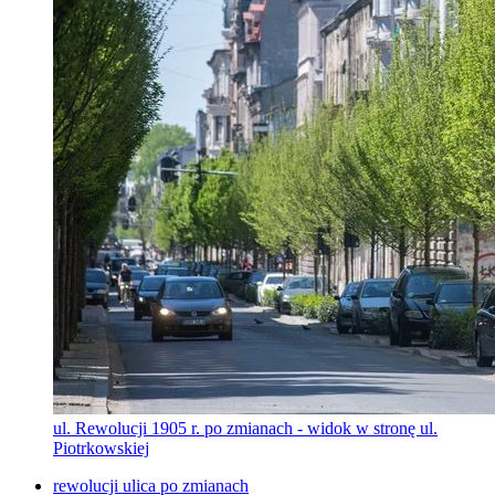
ul. Rewolucji 1905 r. po zmianach - widok w stronę ul.
Piotrkowskiej
rewolucji ulica po zmianach