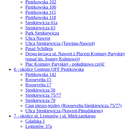
Piotrkowska 102
Piotrkowska 106
Piotrkowska 115
Piotrkowska 118
Sienkiewicza 61a
Sienkiewicza 63
Park Sienkiewicza
Ulica Nawrot
Ulica Sienkiewicza (Tuwima-Nawrot)
Pasaż Schillera
Droga łącząca ul. Nawrot z Placem Komuny Paryskiej
(pasaż im. Joanny Kulmowej)
Plac Komuny Paryskiej - południowa część
6 - okolice Centrum OFF Piotrkowska
Piotrkowska 142
Roosevelta 15
Roosevelta 17
Sienkiewicza 56
Sienkiewicza 75/77
Sienkiewicza 79
Ciąg pieszo-jezdny (Roosevelta-Sienkiewicza 75/77)
Ulica Sienkiewicza (Nawrot-Piłsudskiego)
7 - okolice ul. Legionów i ul. Mielczarskiego
Gdańska 1
Legionów 37a