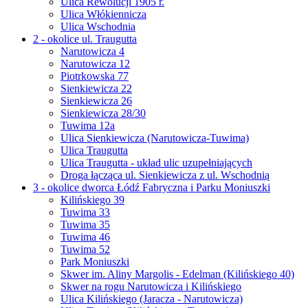
Ulica Rewolucji 1905 r.
Ulica Włókiennicza
Ulica Wschodnia
2 - okolice ul. Traugutta
Narutowicza 4
Narutowicza 12
Piotrkowska 77
Sienkiewicza 22
Sienkiewicza 26
Sienkiewicza 28/30
Tuwima 12a
Ulica Sienkiewicza (Narutowicza-Tuwima)
Ulica Traugutta
Ulica Traugutta - układ ulic uzupełniających
Droga łącząca ul. Sienkiewicza z ul. Wschodnią
3 - okolice dworca Łódź Fabryczna i Parku Moniuszki
Kilińskiego 39
Tuwima 33
Tuwima 35
Tuwima 46
Tuwima 52
Park Moniuszki
Skwer im. Aliny Margolis - Edelman (Kilińskiego 40)
Skwer na rogu Narutowicza i Kilińskiego
Ulica Kilińskiego (Jaracza - Narutowicza)