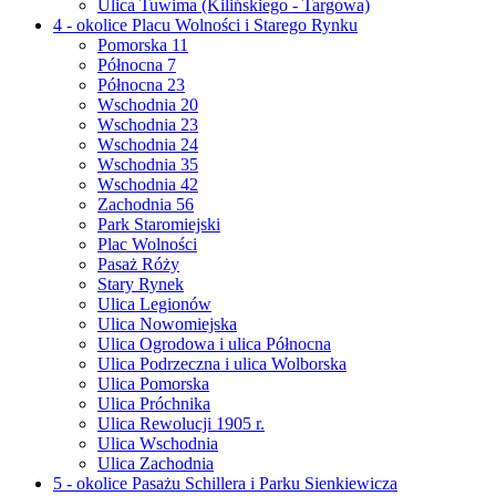
Ulica Tuwima (Kilińskiego - Targowa)
4 - okolice Placu Wolności i Starego Rynku
Pomorska 11
Północna 7
Północna 23
Wschodnia 20
Wschodnia 23
Wschodnia 24
Wschodnia 35
Wschodnia 42
Zachodnia 56
Park Staromiejski
Plac Wolności
Pasaż Róży
Stary Rynek
Ulica Legionów
Ulica Nowomiejska
Ulica Ogrodowa i ulica Północna
Ulica Podrzeczna i ulica Wolborska
Ulica Pomorska
Ulica Próchnika
Ulica Rewolucji 1905 r.
Ulica Wschodnia
Ulica Zachodnia
5 - okolice Pasażu Schillera i Parku Sienkiewicza