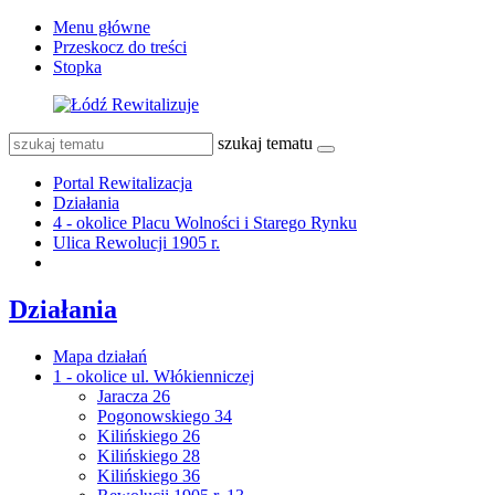
Menu główne
Przeskocz do treści
Stopka
szukaj tematu
Portal Rewitalizacja
Działania
4 - okolice Placu Wolności i Starego Rynku
Ulica Rewolucji 1905 r.
Działania
Mapa działań
1 - okolice ul. Włókienniczej
Jaracza 26
Pogonowskiego 34
Kilińskiego 26
Kilińskiego 28
Kilińskiego 36