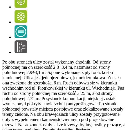
Po obu stronach ulicy został wykonany chodnik. Od strony
północnej ma on szerokość 2,8÷3,4 m, natomiast od strony
południowej 2,9÷3,1 m. Są one wykonane z płyt oraz kostki
kamiennej. Ulica jest jednojezdniowa, jednokierunkowa. Została
ona zwężona do szerokości 6 m. Ruch odbywa się w kierunku
wschodnim (od ul. Piotrkowskiej w kierunku ul. Wschodniej). Pas
ruchu od strony północnej ma szerokość 3,25 m, a od strony
południowej 2,75 m. Przystanek komunikacji miejskiej został
wyniesiony i pokryty nawierzchnią antypoślizgową. Po stronie
północnej powstały miejsca postojowe oraz zlokalizowane zostały
tereny zielone. Na obu krawędziach ulicy zostały przygotowane
doły z wypełnieniem kamienisto-ziemnym pod projektowane
drzewa. Nasadzone zostały także krzewy, byliny, rośliny płożące, a
także trawy ozdobne. Dominują rośliny liściaste.