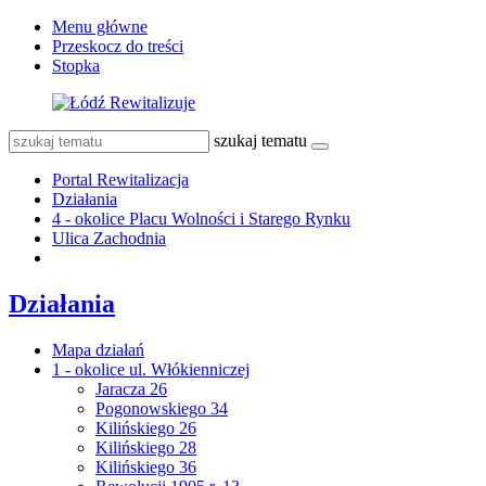
Menu główne
Przeskocz do treści
Stopka
szukaj tematu
Portal Rewitalizacja
Działania
4 - okolice Placu Wolności i Starego Rynku
Ulica Zachodnia
Działania
Mapa działań
1 - okolice ul. Włókienniczej
Jaracza 26
Pogonowskiego 34
Kilińskiego 26
Kilińskiego 28
Kilińskiego 36