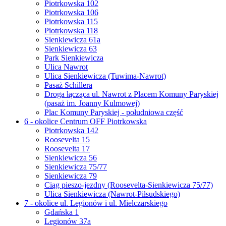
Piotrkowska 102
Piotrkowska 106
Piotrkowska 115
Piotrkowska 118
Sienkiewicza 61a
Sienkiewicza 63
Park Sienkiewicza
Ulica Nawrot
Ulica Sienkiewicza (Tuwima-Nawrot)
Pasaż Schillera
Droga łącząca ul. Nawrot z Placem Komuny Paryskiej
(pasaż im. Joanny Kulmowej)
Plac Komuny Paryskiej - południowa część
6 - okolice Centrum OFF Piotrkowska
Piotrkowska 142
Roosevelta 15
Roosevelta 17
Sienkiewicza 56
Sienkiewicza 75/77
Sienkiewicza 79
Ciąg pieszo-jezdny (Roosevelta-Sienkiewicza 75/77)
Ulica Sienkiewicza (Nawrot-Piłsudskiego)
7 - okolice ul. Legionów i ul. Mielczarskiego
Gdańska 1
Legionów 37a