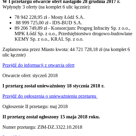
W I przetargu otwarcie ofert nastąpiło 28 grudnia 2017 r.
Wpłynęły 3 oferty (na komplet 6 ulic łącznie):
78 942 228,95 zł - Mosty Łódź S.A.
88 999 725,00 zł - IDS-BUD S.A.
89 206 749,89 zł - Konsorcjum: Progreg Infracity Sp. z o.o.,
MPK Łódź Sp. z o.o., Przedsiębiorstwo drogowo-budowlane
KEMY Sp. z o.o., KRAL Sp. z o.o.
Zaplanowana przez Miasto kwota: 44 721 728,18 zł (na komplet 6
ulic łącznie)
Przejdź do informacji z otwarcia ofert
Otwarcie ofert: styczeń 2018
I przetarg został unieważniony 18 stycznia 2018 r.
Przejdź do ogłoszenia o unieważnieniu przetargu
Ogłoszenie II przetargu: maj 2018
II przetarg został ogłoszony 15 maja 2018 roku.
Numer przetargu: ZIM-DZ.3322.10.2018