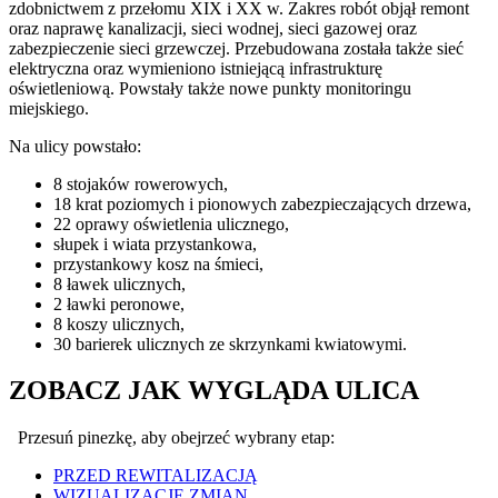
zdobnictwem z przełomu XIX i XX w. Zakres robót objął remont
oraz naprawę kanalizacji, sieci wodnej, sieci gazowej oraz
zabezpieczenie sieci grzewczej. Przebudowana została także sieć
elektryczna oraz wymieniono istniejącą infrastrukturę
oświetleniową. Powstały także nowe punkty monitoringu
miejskiego.
Na ulicy powstało:
8 stojaków rowerowych,
18 krat poziomych i pionowych zabezpieczających drzewa,
22 oprawy oświetlenia ulicznego,
słupek i wiata przystankowa,
przystankowy kosz na śmieci,
8 ławek ulicznych,
2 ławki peronowe,
8 koszy ulicznych,
30 barierek ulicznych ze skrzynkami kwiatowymi.
ZOBACZ JAK WYGLĄDA ULICA
Przesuń pinezkę, aby obejrzeć wybrany etap:
PRZED REWITALIZACJĄ
WIZUALIZACJE ZMIAN