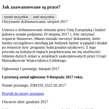
Jak zaawansowane są prace?
rozwiń wszystkie
zwiń wszystkie
Otrzymanie dofinansowania: sierpień 2017
Umowa o dofinansowanie remontu przez Unię Europejską i budżet
państwa została podpisana 29 sierpnia 2017 r. Aby otrzymać
wsparcie finansowe, Miasto musiało stworzyć dokumenty, które
bardzo szczegółowo określają jak budynek będzie wyglądał i działał
po remoncie (tzw. programy funkcjonalno-użytkowe). Z tego
powodu na kolejnych etapach projektowania nie ma możliwości
robienia dużych zmian w projektach zaakceptowanych przez Urząd
Marszałkowski Województwa Łódzkiego.
Ogłoszenie I przetargu: listopad 2017
I przetarg został ogłoszony 9 listopada 2017 roku.
Numer przetargu: ZIM-DZ.3322.50.2017
Przejdź do strony przetargu
Otwarcie ofert: grudzień 2017