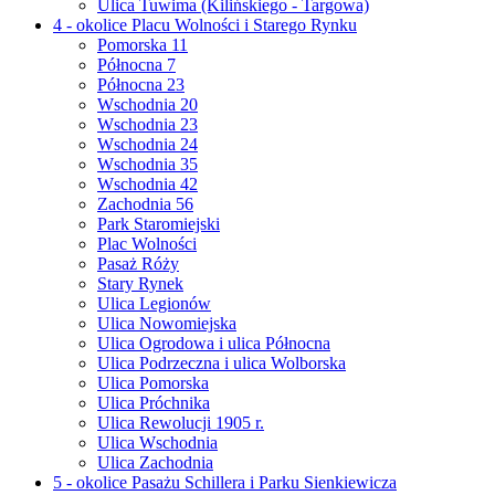
Ulica Tuwima (Kilińskiego - Targowa)
4 - okolice Placu Wolności i Starego Rynku
Pomorska 11
Północna 7
Północna 23
Wschodnia 20
Wschodnia 23
Wschodnia 24
Wschodnia 35
Wschodnia 42
Zachodnia 56
Park Staromiejski
Plac Wolności
Pasaż Róży
Stary Rynek
Ulica Legionów
Ulica Nowomiejska
Ulica Ogrodowa i ulica Północna
Ulica Podrzeczna i ulica Wolborska
Ulica Pomorska
Ulica Próchnika
Ulica Rewolucji 1905 r.
Ulica Wschodnia
Ulica Zachodnia
5 - okolice Pasażu Schillera i Parku Sienkiewicza