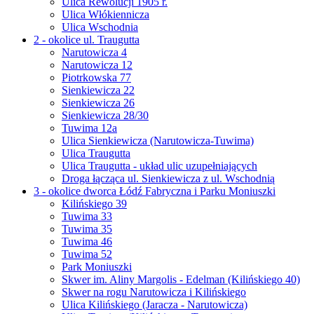
Ulica Rewolucji 1905 r.
Ulica Włókiennicza
Ulica Wschodnia
2 - okolice ul. Traugutta
Narutowicza 4
Narutowicza 12
Piotrkowska 77
Sienkiewicza 22
Sienkiewicza 26
Sienkiewicza 28/30
Tuwima 12a
Ulica Sienkiewicza (Narutowicza-Tuwima)
Ulica Traugutta
Ulica Traugutta - układ ulic uzupełniających
Droga łącząca ul. Sienkiewicza z ul. Wschodnią
3 - okolice dworca Łódź Fabryczna i Parku Moniuszki
Kilińskiego 39
Tuwima 33
Tuwima 35
Tuwima 46
Tuwima 52
Park Moniuszki
Skwer im. Aliny Margolis - Edelman (Kilińskiego 40)
Skwer na rogu Narutowicza i Kilińskiego
Ulica Kilińskiego (Jaracza - Narutowicza)