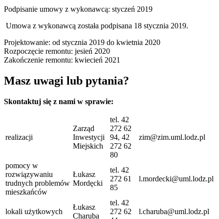
Podpisanie umowy z wykonawcą: styczeń 2019
Umowa z wykonawcą została podpisana 18 stycznia 2019.
Projektowanie: od stycznia 2019 do kwietnia 2020
Rozpoczęcie remontu: jesień 2020
Zakończenie remontu: kwiecień 2021
Masz uwagi lub pytania?
Skontaktuj się z nami w sprawie:
tel. 42
Zarząd
272 62
realizacji
Inwestycji
94, 42
zim@zim.uml.lodz.pl
Miejskich
272 62
80
pomocy w
tel. 42
rozwiązywaniu
Łukasz
272 61
l.mordecki@uml.lodz.pl
trudnych problemów
Mordęcki
85
mieszkańców
tel. 42
Łukasz
lokali użytkowych
272 62
l.charuba@uml.lodz.pl
Charuba