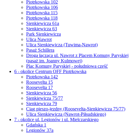
Piotrkowska 102
Piotrkowska 106
Piotrkowska 115
Piotrkowska 118
Sienkiewicza 61a
Sienkiewicza 63
Park Sienkiewicza
Ulica Nawrot
Ulica Sienkiewicza (Tuwima-Nawrot)
Pasaż Schillera
Droga łącząca ul. Nawrot z Placem Komuny Paryskiej
(pasaż im. Joanny Kulmowej)
Plac Komuny Paryskiej - południowa część
6 - okolice Centrum OFF Piotrkowska
Piotrkowska 142
Roosevelta 15
Roosevelta 17
Sienkiewicza 56
Sienkiewicza 75/77
Sienkiewicza 79
Ciąg pieszo-jezdny (Roosevelta-Sienkiewicza 75/77)
Ulica Sienkiewicza (Nawrot-Piłsudskiego)
7 - okolice ul. Legionów i ul. Mielczarskiego
Gdańska 1
Legionów 37a