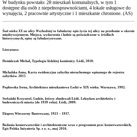
W budynku powstało: 28 mieszkań komunalnych, w tym 1
dostępne dla osób z niepełnosprawnościami, 4 lokale usługowe do
wynajęcia, 2 pracownie artystyczne i 1 mieszkanie chronione. (AS)
Świt wieku XX na ulicy Wschodniej
to fabularny opis życia tej ulicy na przełomie w okresie
międzywojennym. Miejsca, wydarzenia i ludzie są poświadczone w źródłach
historycznych, opisy są fabularyzowane.
Literatura:
Domińczak Michał, Typologia łódzkiej kamienicy. Łódź, 2018.
Michalska Anna, Karta ewidencyjna zabytku nieruchomego wpisanego do rejestru
zabytków. 2015
Popławska Irena, Architektura mieszkaniowa Łodzi w XIX wieku. Warszawa, 1992.
Stefański Krzysztof, Ludzie, którzy zbudowali Łódź. Leksykon architektów i
budowniczych miasta (do 1939 roku). Łódź, 2009.
Ekspres Wieczorny Ilustrowany, 1923 – 1937.
Badania konserwatorskie i architektoniczne wraz z programem prac konserwatorskich,
Egis Polska Inżynieria Sp. z o. o., maj 2016.