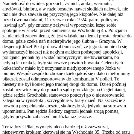
Namiętność do wódek gorzkich, żytnich, araku, wermutu,
anyżówki, bimbru, a w razie posuchy nawet słodkich nalewek, nie
raz i nie dwa stawała się przyczyną jego kłopotów. Nie dalej niż
przed dwoma dniami, 11 czerwca roku 1924, patrol policyjny
„zwinął go”, gdy znużony zażywał wypoczynku leżąc sobie
spokojnie w ścieku przed kamienicą na Wschodniej 45. Policjanci
za nic mieli zapewnienia, że jest właśnie na niemal prostej drodze do
domu, gdzie czeka nań niecierpliwie jego ślubna – Grażyna. W
desperacji Józef Piłat próbował tłumaczyć, że jego stanu nie da się
wytłumaczyć inaczej niż nagłym atakiem podstępnej apopleksji,
policjanci jednak byli widać notorycznymi niedowiarkami, bo
jedyną ich reakcją były stanowcze poszturchiwania. Celem tych
kuksańców miało być utrzymanie niedysponowanego Józka w
pionie. Wespół zespół to zbożne dzieło jakoś się udało i niefortunny
pijaczek został odtransportowany do komisariatu V policji. To
niestety nie był koniec jego trudnej drogi do domu. Dzień później
został przewieziony do gmachu sądu grodzkiego na Cegielnianej,
gdzie sędzia Grocholski stanowczo pouczył go o niestosowności
zalegania w rynsztoku, szczególnie w biały dzień. Na szczęście z
powodu przepełnienia aresztu, skończyło się jedynie na surowym
upomnieniu. Pan sędzia śledczy zagroził jednak srogą pomstą,
gdyby przyszło zobaczyć mu Józka raz jeszcze.
Teraz Józef Piłat, wymięty nieco bardziej niż zazwyczaj,
niepewnym krokiem kierował się na Wschodnią 35. Trzeba od razu