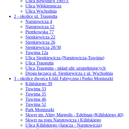
Ulica Rewolucji 1905 r.
Ulica Włókiennicza
Ulica Wschodnia
2 - okolice ul. Traugutta
Narutowicza 4
Narutowicza 12
Piotrkowska 77
Sienkiewicza 22
Sienkiewicza 26
Sienkiewicza 28/30
Tuwima 12a
Ulica Sienkiewicza (Narutowicza-Tuwima)
Ulica Traugutta
Ulica Traugutta - układ ulic uzupełniających
Droga łącząca ul. Sienkiewicza z ul. Wschodnią
3 - okolice dworca Łódź Fabryczna i Parku Moniuszki
Kilińskiego 39
Tuwima 33
Tuwima 35
Tuwima 46
Tuwima 52
Park Moniuszki
Skwer im. Aliny Margolis - Edelman (Kilińskiego 40)
Skwer na rogu Narutowicza i Kilińskiego
Ulica Kilińskiego (Jaracza - Narutowicza)