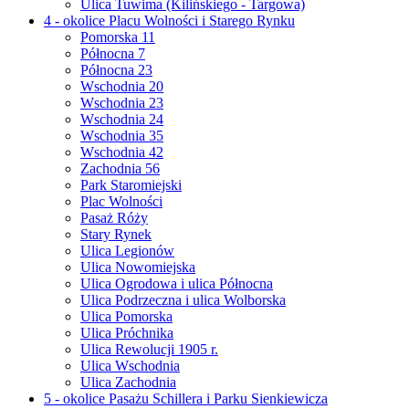
Ulica Tuwima (Kilińskiego - Targowa)
4 - okolice Placu Wolności i Starego Rynku
Pomorska 11
Północna 7
Północna 23
Wschodnia 20
Wschodnia 23
Wschodnia 24
Wschodnia 35
Wschodnia 42
Zachodnia 56
Park Staromiejski
Plac Wolności
Pasaż Róży
Stary Rynek
Ulica Legionów
Ulica Nowomiejska
Ulica Ogrodowa i ulica Północna
Ulica Podrzeczna i ulica Wolborska
Ulica Pomorska
Ulica Próchnika
Ulica Rewolucji 1905 r.
Ulica Wschodnia
Ulica Zachodnia
5 - okolice Pasażu Schillera i Parku Sienkiewicza