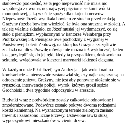
stanowczo podkreślić, że ta jego niepewność nie miała nic
wspólnego z dwoma, no, najwyżej pięcioma setkami wódki
monopolowej, jaką właśnie spożył dla ukojenia nerwów.
Niepewność Józefa wynikała bowiem ze strachu przed reakcją
Grażyny (trzeba bowiem wiedzieć, że była ona straszna w złości). A
tak się właśnie składało, że Józef musiał jej wytłumaczyć, co się
stało z pieniędzmi wypłaconymi w kantorze Weinberga przy
Piotrkowskiej 58. Pieniądze owe pochodziły z wygranej w
Państwowej Loterii Złotowej, na którą los Grażyna szczęśliwie
znalazła na ulicy. Prawdę mówiąc nie można też wykluczyć, że ten
los „przylepił” się do jej ręki, kiedy ta przypadkiem, dosłownie na
sekundę, wylądowała w kieszeni marynarki jakiegoś eleganta.
W każdym razie Piłat Józef, syn Andrzeja – jak wołali nań na
komisariacie – intensywnie zastanawiał się, czy najlepszą szansą na
odroczenie gniewu Grażyny, nie jest aby ponowne ułożenie się w
rynsztoku, interwencja policji, wyrok, którym groził sędzia
Grocholski i dwa tygodnie odpoczynku w areszcie.
Budynki wraz z podwórkiem zostały całkowicie odnowione i
zmodernizowane. Podwórze zostało pokryte dwoma rodzajami
kostki kamiennej. Na wyznaczonym terenie zielonym zasiano
trawnik i zasadzono liczne krzewy. Ustawione ławki służą
wypoczynkowi mieszkańców w cieniu drzew.