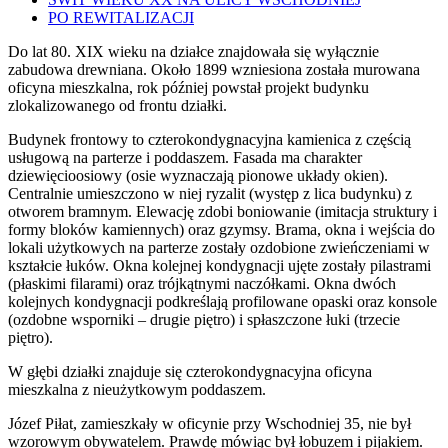
PO REWITALIZACJI
Do lat 80. XIX wieku na działce znajdowała się wyłącznie
zabudowa drewniana. Około 1899 wzniesiona została murowana
oficyna mieszkalna, rok później powstał projekt budynku
zlokalizowanego od frontu działki.
Budynek frontowy to czterokondygnacyjna kamienica z częścią
usługową na parterze i poddaszem. Fasada ma charakter
dziewięcioosiowy (osie wyznaczają pionowe układy okien).
Centralnie umieszczono w niej ryzalit (występ z lica budynku) z
otworem bramnym. Elewację zdobi boniowanie (imitacja struktury i
formy bloków kamiennych) oraz gzymsy. Brama, okna i wejścia do
lokali użytkowych na parterze zostały ozdobione zwieńczeniami w
kształcie łuków. Okna kolejnej kondygnacji ujęte zostały pilastrami
(płaskimi filarami) oraz trójkątnymi naczółkami. Okna dwóch
kolejnych kondygnacji podkreślają profilowane opaski oraz konsole
(ozdobne wsporniki – drugie piętro) i spłaszczone łuki (trzecie
piętro).
W głębi działki znajduje się czterokondygnacyjna oficyna
mieszkalna z nieużytkowym poddaszem.
Józef Piłat, zamieszkały w oficynie przy Wschodniej 35, nie był
wzorowym obywatelem. Prawdę mówiąc był łobuzem i pijakiem.