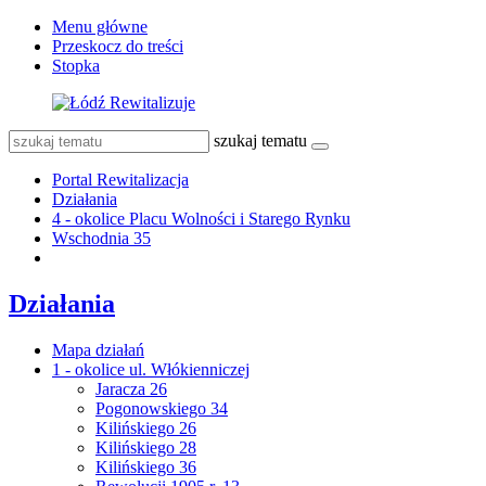
Menu główne
Przeskocz do treści
Stopka
szukaj tematu
Portal Rewitalizacja
Działania
4 - okolice Placu Wolności i Starego Rynku
Wschodnia 35
Działania
Mapa działań
1 - okolice ul. Włókienniczej
Jaracza 26
Pogonowskiego 34
Kilińskiego 26
Kilińskiego 28
Kilińskiego 36