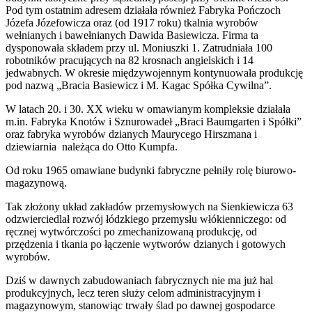
Pod tym ostatnim adresem działała również Fabryka Pończoch
Józefa Józefowicza oraz (od 1917 roku) tkalnia wyrobów
wełnianych i bawełnianych Dawida Basiewicza. Firma ta
dysponowała składem przy ul. Moniuszki 1. Zatrudniała 100
robotników pracujących na 82 krosnach angielskich i 14
jedwabnych. W okresie międzywojennym kontynuowała produkcję
pod nazwą „Bracia Basiewicz i M. Kagac Spółka Cywilna”.
W latach 20. i 30. XX wieku w omawianym kompleksie działała
m.in. Fabryka Knotów i Sznurowadeł „Braci Baumgarten i Spółki”
oraz fabryka wyrobów dzianych Maurycego Hirszmana i
dziewiarnia należąca do Otto Kumpfa.
Od roku 1965 omawiane budynki fabryczne pełniły rolę biurowo-
magazynową.
Tak złożony układ zakładów przemysłowych na Sienkiewicza 63
odzwierciedlał rozwój łódzkiego przemysłu włókienniczego: od
ręcznej wytwórczości po zmechanizowaną produkcję, od
przędzenia i tkania po łączenie wytworów dzianych i gotowych
wyrobów.
Dziś w dawnych zabudowaniach fabrycznych nie ma już hal
produkcyjnych, lecz teren służy celom administracyjnym i
magazynowym, stanowiąc trwały ślad po dawnej gospodarce