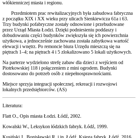
włókienniczej miasta i regionu.
Przedmiotem prac rewitalizacyjnych była zabudowa fabryczna
z początku XIX i XX wieku przy ulicach Sienkiewicza 61a i 63.
Trzy budynki pofabryczne zostały odnowione i przebudowane
przez Urząd Miasta Łodzi. Dzięki podniesieniu poddaszy i
dobudowaniu części budynków zwiększyła się ich powierzchnia
użytkowa, a jednocześnie zachowana została zabytkowa wartość
elewacji i wnętrz. Po remoncie biura Urzędu mieszczą się na
piętrach 1–4; na piętrach 4 i 5 zlokalizowano 5 lokali użytkowych.
Na parterze wydzielono strefę zabaw dla dzieci z wejściem od
Piotrkowskiej 118 i połączeniem z mini ogrodem. Budynki
dostosowano do potrzeb osób z niepełnosprawnościami.
Miejsce sprzyja integracji społecznej, rekreacji i rozwojowi
lokalnych przedsiębiorców. (AS)
Literatura:
Flatt O., Opis miasta Łodzi. Łódź, 2002.
Kowalski W., Leksykon łódzkich fabryk. Łódź, 1999.
Kusiński J., Bonisławski R. i in. Łódź. Księga fabryk. Łódź, 2016