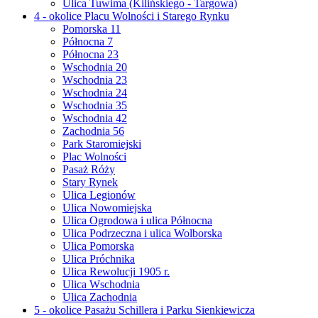
Ulica Tuwima (Kilińskiego - Targowa)
4 - okolice Placu Wolności i Starego Rynku
Pomorska 11
Północna 7
Północna 23
Wschodnia 20
Wschodnia 23
Wschodnia 24
Wschodnia 35
Wschodnia 42
Zachodnia 56
Park Staromiejski
Plac Wolności
Pasaż Róży
Stary Rynek
Ulica Legionów
Ulica Nowomiejska
Ulica Ogrodowa i ulica Północna
Ulica Podrzeczna i ulica Wolborska
Ulica Pomorska
Ulica Próchnika
Ulica Rewolucji 1905 r.
Ulica Wschodnia
Ulica Zachodnia
5 - okolice Pasażu Schillera i Parku Sienkiewicza