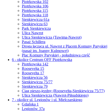
Piotrkowska 102
Piotrkowska 106
Piotrkowska 115
Piotrkowska 118
Sienkiewicza 61a
Sienkiewicza 63
Park Sienkiewicza
Ulica Nawrot
Ulica Sienkiewicza (Tuwima-Nawrot)
Pasaż Schillera
Droga łącząca ul. Nawrot z Placem Komuny Paryskiej
(pasaż im. Joanny Kulmowej)
Plac Komuny Paryskiej - południowa część
6 - okolice Centrum OFF Piotrkowska
Piotrkowska 142
Roosevelta 15
Roosevelta 17
Sienkiewicza 56
Sienkiewicza 75/77
Sienkiewicza 79
Ciąg pieszo-jezdny (Roosevelta-Sienkiewicza 75/77)
Ulica Sienkiewicza (Nawrot-Piłsudskiego)
7 - okolice ul. Legionów i ul. Mielczarskiego
Gdańska 1
Legionów 37a