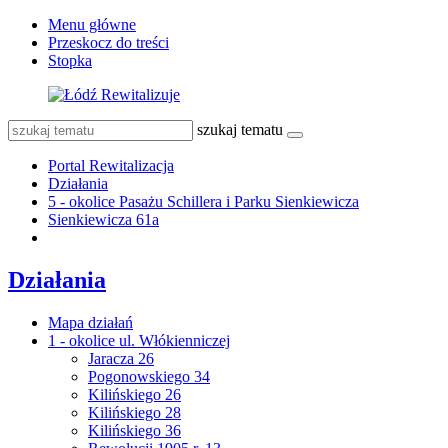
Menu główne
Przeskocz do treści
Stopka
szukaj tematu
Portal Rewitalizacja
Działania
5 - okolice Pasażu Schillera i Parku Sienkiewicza
Sienkiewicza 61a
Działania
Mapa działań
1 - okolice ul. Włókienniczej
Jaracza 26
Pogonowskiego 34
Kilińskiego 26
Kilińskiego 28
Kilińskiego 36