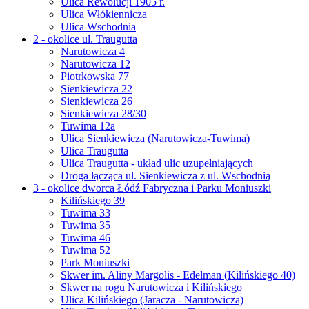
Ulica Rewolucji 1905 r.
Ulica Włókiennicza
Ulica Wschodnia
2 - okolice ul. Traugutta
Narutowicza 4
Narutowicza 12
Piotrkowska 77
Sienkiewicza 22
Sienkiewicza 26
Sienkiewicza 28/30
Tuwima 12a
Ulica Sienkiewicza (Narutowicza-Tuwima)
Ulica Traugutta
Ulica Traugutta - układ ulic uzupełniających
Droga łącząca ul. Sienkiewicza z ul. Wschodnią
3 - okolice dworca Łódź Fabryczna i Parku Moniuszki
Kilińskiego 39
Tuwima 33
Tuwima 35
Tuwima 46
Tuwima 52
Park Moniuszki
Skwer im. Aliny Margolis - Edelman (Kilińskiego 40)
Skwer na rogu Narutowicza i Kilińskiego
Ulica Kilińskiego (Jaracza - Narutowicza)