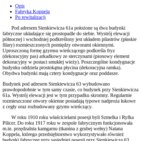
Opis
Fabryka Koppela
Po rewitalizacji
Pod adresem Sienkiewicza 61a położone są dwa budynki
fabryczne układające się prostopadle do siebie. Wystrój elewacji
północnej i wschodniej podkreślony jest układem pilastrów (płaskie
filary) rozmieszczonych pomiędzy otworami okiennymi.
Uproszczoną formę gzymsu wieńczącego podkreśla fryz
(dekoracyjny pas) arkadkowy ze sterczynami (pionowy element
dekoracyjny w postaci smukłej wieży). Poszczególne kondygnacje
budynku oddziela prostokątna płycina (dekoracyjna ramka).
Obydwa budynki mają cztery kondygnacje oraz poddasze.
Budynek pod adresem Sienkiewicza 63 wybudowano
prawdopodobnie w tym samy czasie, co budynek przy Sienkiewicza
61a. Wystrój elewacji jest w tym przypadku skromny. Regularnie
rozmieszczone otwory okienne posiadają typowe nadproża łukowe
z cegły oraz rozbudowany gzyms wieńczący.
W roku 1910 roku właścicielami posesji byli Szmelka i Ryfka
Pilicer. Do roku 1917 roku w zespole fabrycznym funkcjonowała
m.in. przędzalnia kamgarnu (tkanina z grubej wełny) Natana
Koppela, którego przedsiębiorstwo wykorzystywało również
budynki fabryczne przy sąsiedniej posesji przy Sienkiewicza 63.