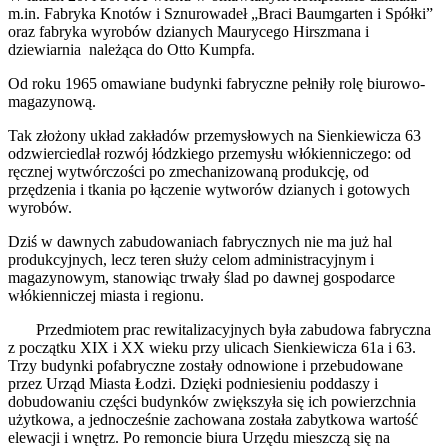
m.in. Fabryka Knotów i Sznurowadeł „Braci Baumgarten i Spółki”
oraz fabryka wyrobów dzianych Maurycego Hirszmana i
dziewiarnia należąca do Otto Kumpfa.
Od roku 1965 omawiane budynki fabryczne pełniły rolę biurowo-
magazynową.
Tak złożony układ zakładów przemysłowych na Sienkiewicza 63
odzwierciedlał rozwój łódzkiego przemysłu włókienniczego: od
ręcznej wytwórczości po zmechanizowaną produkcję, od
przędzenia i tkania po łączenie wytworów dzianych i gotowych
wyrobów.
Dziś w dawnych zabudowaniach fabrycznych nie ma już hal
produkcyjnych, lecz teren służy celom administracyjnym i
magazynowym, stanowiąc trwały ślad po dawnej gospodarce
włókienniczej miasta i regionu.
Przedmiotem prac rewitalizacyjnych była zabudowa fabryczna
z początku XIX i XX wieku przy ulicach Sienkiewicza 61a i 63.
Trzy budynki pofabryczne zostały odnowione i przebudowane
przez Urząd Miasta Łodzi. Dzięki podniesieniu poddaszy i
dobudowaniu części budynków zwiększyła się ich powierzchnia
użytkowa, a jednocześnie zachowana została zabytkowa wartość
elewacji i wnętrz. Po remoncie biura Urzędu mieszczą się na