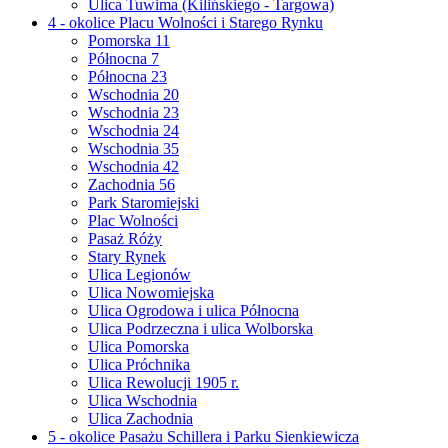
Ulica Tuwima (Kilińskiego - Targowa)
4 - okolice Placu Wolności i Starego Rynku
Pomorska 11
Północna 7
Północna 23
Wschodnia 20
Wschodnia 23
Wschodnia 24
Wschodnia 35
Wschodnia 42
Zachodnia 56
Park Staromiejski
Plac Wolności
Pasaż Róży
Stary Rynek
Ulica Legionów
Ulica Nowomiejska
Ulica Ogrodowa i ulica Północna
Ulica Podrzeczna i ulica Wolborska
Ulica Pomorska
Ulica Próchnika
Ulica Rewolucji 1905 r.
Ulica Wschodnia
Ulica Zachodnia
5 - okolice Pasażu Schillera i Parku Sienkiewicza