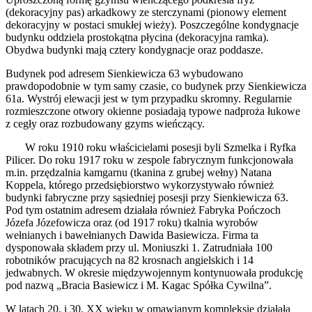
(dekoracyjny pas) arkadkowy ze sterczynami (pionowy element
dekoracyjny w postaci smukłej wieży). Poszczególne kondygnacje
budynku oddziela prostokątna płycina (dekoracyjna ramka).
Obydwa budynki mają cztery kondygnacje oraz poddasze.
Budynek pod adresem Sienkiewicza 63 wybudowano
prawdopodobnie w tym samy czasie, co budynek przy Sienkiewicza
61a. Wystrój elewacji jest w tym przypadku skromny. Regularnie
rozmieszczone otwory okienne posiadają typowe nadproża łukowe
z cegły oraz rozbudowany gzyms wieńczący.
W roku 1910 roku właścicielami posesji byli Szmelka i Ryfka
Pilicer. Do roku 1917 roku w zespole fabrycznym funkcjonowała
m.in. przędzalnia kamgarnu (tkanina z grubej wełny) Natana
Koppela, którego przedsiębiorstwo wykorzystywało również
budynki fabryczne przy sąsiedniej posesji przy Sienkiewicza 63.
Pod tym ostatnim adresem działała również Fabryka Pończoch
Józefa Józefowicza oraz (od 1917 roku) tkalnia wyrobów
wełnianych i bawełnianych Dawida Basiewicza. Firma ta
dysponowała składem przy ul. Moniuszki 1. Zatrudniała 100
robotników pracujących na 82 krosnach angielskich i 14
jedwabnych. W okresie międzywojennym kontynuowała produkcję
pod nazwą „Bracia Basiewicz i M. Kagac Spółka Cywilna”.
W latach 20. i 30. XX wieku w omawianym kompleksie działała