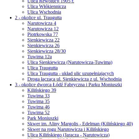
Ulica Rewolucji 1905 r.
Ulica Włókiennicza
Ulica Wschodnia
2 - okolice ul. Traugutta
Narutowicza 4
Narutowicza 12
Piotrkowska 77
Sienkiewicza 22
Sienkiewicza 26
Sienkiewicza 28/30
Tuwima 12a
Ulica Sienkiewicza (Narutowicza-Tuwima)
Ulica Traugutta
Ulica Traugutta - układ ulic uzupełniających
Droga łącząca ul. Sienkiewicza z ul. Wschodnią
3 - okolice dworca Łódź Fabryczna i Parku Moniuszki
Kilińskiego 39
Tuwima 33
Tuwima 35
Tuwima 46
Tuwima 52
Park Moniuszki
Skwer im. Aliny Margolis - Edelman (Kilińskiego 40)
Skwer na rogu Narutowicza i Kilińskiego
Ulica Kilińskiego (Jaracza - Narutowicza)