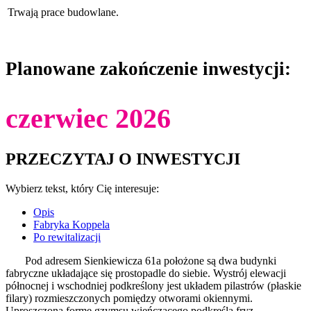
Trwają prace budowlane.
Planowane zakończenie inwestycji:
czerwiec 2026
PRZECZYTAJ O INWESTYCJI
Wybierz tekst, który Cię interesuje:
Opis
Fabryka Koppela
Po rewitalizacji
Pod adresem Sienkiewicza 61a położone są dwa budynki
fabryczne układające się prostopadle do siebie. Wystrój elewacji
północnej i wschodniej podkreślony jest układem pilastrów (płaskie
filary) rozmieszczonych pomiędzy otworami okiennymi.
Uproszczoną formę gzymsu wieńczącego podkreśla fryz