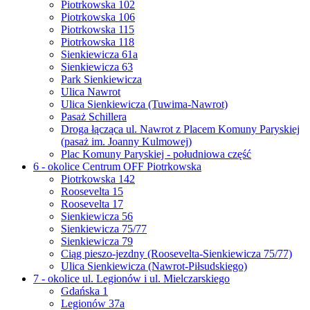
Piotrkowska 102
Piotrkowska 106
Piotrkowska 115
Piotrkowska 118
Sienkiewicza 61a
Sienkiewicza 63
Park Sienkiewicza
Ulica Nawrot
Ulica Sienkiewicza (Tuwima-Nawrot)
Pasaż Schillera
Droga łącząca ul. Nawrot z Placem Komuny Paryskiej
(pasaż im. Joanny Kulmowej)
Plac Komuny Paryskiej - południowa część
6 - okolice Centrum OFF Piotrkowska
Piotrkowska 142
Roosevelta 15
Roosevelta 17
Sienkiewicza 56
Sienkiewicza 75/77
Sienkiewicza 79
Ciąg pieszo-jezdny (Roosevelta-Sienkiewicza 75/77)
Ulica Sienkiewicza (Nawrot-Piłsudskiego)
7 - okolice ul. Legionów i ul. Mielczarskiego
Gdańska 1
Legionów 37a