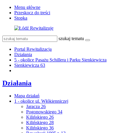
Menu główne
Przeskocz do treści
Stopka
szukaj tematu
Portal Rewitalizacja
Działania
5 - okolice Pasażu Schillera i Parku Sienkiewicza
Sienkiewicza 63
Działania
Mapa działań
1 - okolice ul. Włókienniczej
Jaracza 26
Pogonowskiego 34
Kilińskiego 26
Kilińskiego 28
Kilińskiego 36