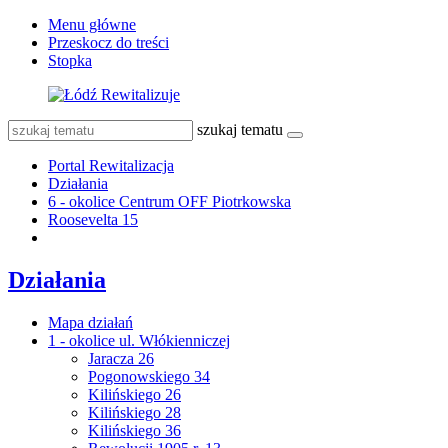
Menu główne
Przeskocz do treści
Stopka
szukaj tematu
Portal Rewitalizacja
Działania
6 - okolice Centrum OFF Piotrkowska
Roosevelta 15
Działania
Mapa działań
1 - okolice ul. Włókienniczej
Jaracza 26
Pogonowskiego 34
Kilińskiego 26
Kilińskiego 28
Kilińskiego 36