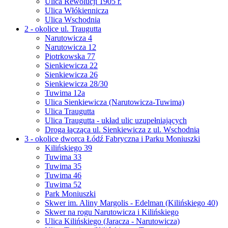
Ulica Rewolucji 1905 r.
Ulica Włókiennicza
Ulica Wschodnia
2 - okolice ul. Traugutta
Narutowicza 4
Narutowicza 12
Piotrkowska 77
Sienkiewicza 22
Sienkiewicza 26
Sienkiewicza 28/30
Tuwima 12a
Ulica Sienkiewicza (Narutowicza-Tuwima)
Ulica Traugutta
Ulica Traugutta - układ ulic uzupełniających
Droga łącząca ul. Sienkiewicza z ul. Wschodnią
3 - okolice dworca Łódź Fabryczna i Parku Moniuszki
Kilińskiego 39
Tuwima 33
Tuwima 35
Tuwima 46
Tuwima 52
Park Moniuszki
Skwer im. Aliny Margolis - Edelman (Kilińskiego 40)
Skwer na rogu Narutowicza i Kilińskiego
Ulica Kilińskiego (Jaracza - Narutowicza)