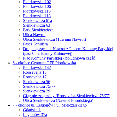
Piotrkowska 102
Piotrkowska 106
Piotrkowska 115
Piotrkowska 118
Sienkiewicza 61a
Sienkiewicza 63
Park Sienkiewicza
Ulica Nawrot
Ulica Sienkiewicza (Tuwima-Nawrot)
Pasaż Schillera
Droga łącząca ul. Nawrot z Placem Komuny Paryskiej
(pasaż im. Joanny Kulmowej)
Plac Komuny Paryskiej - południowa część
6 - okolice Centrum OFF Piotrkowska
Piotrkowska 142
Roosevelta 15
Roosevelta 17
Sienkiewicza 56
Sienkiewicza 75/77
Sienkiewicza 79
Ciąg pieszo-jezdny (Roosevelta-Sienkiewicza 75/77)
Ulica Sienkiewicza (Nawrot-Piłsudskiego)
7 - okolice ul. Legionów i ul. Mielczarskiego
Gdańska 1
Legionów 37a