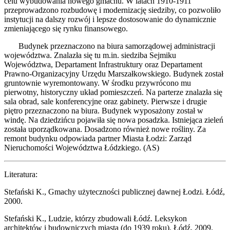
celu wybudowania nowego gmachu. W latach 1910-1911
przeprowadzono rozbudowę i modernizację siedziby, co pozwoliło
instytucji na dalszy rozwój i lepsze dostosowanie do dynamicznie
zmieniającego się rynku finansowego.
Budynek przeznaczono na biura samorządowej administracji
województwa. Znalazła się tu m.in. siedziba Sejmiku
Województwa, Departament Infrastruktury oraz Departament
Prawno-Organizacyjny Urzędu Marszałkowskiego. Budynek został
gruntownie wyremontowany. W środku przywrócono mu
pierwotny, historyczny układ pomieszczeń. Na parterze znalazła się
sala obrad, sale konferencyjne oraz gabinety. Pierwsze i drugie
piętro przeznaczono na biura. Budynek wyposażony został w
windę. Na dziedzińcu pojawiła się nowa posadzka. Istniejąca zieleń
została uporządkowana. Dosadzono również nowe rośliny. Za
remont budynku odpowiada partner Miasta Łodzi: Zarząd
Nieruchomości Województwa Łódzkiego. (AS)
Literatura:
Stefański K., Gmachy użyteczności publicznej dawnej Łodzi. Łódź,
2000.
Stefański K., Ludzie, którzy zbudowali Łódź. Leksykon
architektów i budowniczych miasta (do 1939 roku). Łódź, 2009.