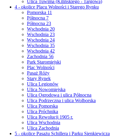
Ulica Tuwima (Kilińskiego - Targowa)
4 - okolice Placu Wolności i Starego Rynku
Pomorska 11
Północna 7
Północna 23
Wschodnia 20
Wschodnia 23
Wschodnia 24
Wschodnia 35
Wschodnia 42
Zachodnia 56
Park Staromiejski
Plac Wolności
Pasaż Róży
Stary Rynek
Ulica Legionów
Ulica Nowomiejska
Ulica Ogrodowa i ulica Północna
Ulica Podrzeczna i ulica Wolborska
Ulica Pomorska
Ulica Próchnika
Ulica Rewolucji 1905 r.
Ulica Wschodnia
Ulica Zachodnia
5 - okolice Pasażu Schillera i Parku Sienkiewicza