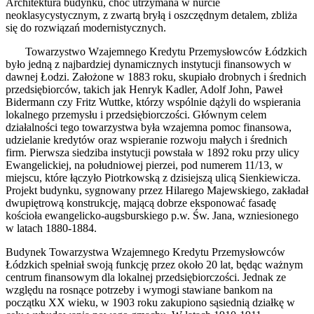
Architektura budynku, choć utrzymana w nurcie
neoklasycystycznym, z zwartą bryłą i oszczędnym detalem, zbliża
się do rozwiązań modernistycznych.
Towarzystwo Wzajemnego Kredytu Przemysłowców Łódzkich
było jedną z najbardziej dynamicznych instytucji finansowych w
dawnej Łodzi. Założone w 1883 roku, skupiało drobnych i średnich
przedsiębiorców, takich jak Henryk Kadler, Adolf John, Paweł
Bidermann czy Fritz Wuttke, którzy wspólnie dążyli do wspierania
lokalnego przemysłu i przedsiębiorczości. Głównym celem
działalności tego towarzystwa była wzajemna pomoc finansowa,
udzielanie kredytów oraz wspieranie rozwoju małych i średnich
firm. Pierwsza siedziba instytucji powstała w 1892 roku przy ulicy
Ewangelickiej, na południowej pierzei, pod numerem 11/13, w
miejscu, które łączyło Piotrkowską z dzisiejszą ulicą Sienkiewicza.
Projekt budynku, sygnowany przez Hilarego Majewskiego, zakładał
dwupiętrową konstrukcję, mającą dobrze eksponować fasadę
kościoła ewangelicko-augsburskiego p.w. Św. Jana, wzniesionego
w latach 1880-1884.
Budynek Towarzystwa Wzajemnego Kredytu Przemysłowców
Łódzkich spełniał swoją funkcję przez około 20 lat, będąc ważnym
centrum finansowym dla lokalnej przedsiębiorczości. Jednak ze
względu na rosnące potrzeby i wymogi stawiane bankom na
początku XX wieku, w 1903 roku zakupiono sąsiednią działkę w