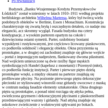
Po rewitalizacji
Budynek „Banku Wzajemnego Kredytu Przemysłowców
Łódzkich” został wzniesiony w latach 1910–1911 według projektu
berlińskiego architekta
Wilhelma Martensa
, który był twórcą wielu
podobnych obiektów w Berlinie, Essen i Monachium. Konstrukcja
charakteryzuje się zwartą bryłą i oszczędnym detalem, co nadaje mu
elegancki, acz skromny wygląd. Fasada budynku ma cztery
kondygnacje, z wysokim parterem opartym na cokole i
dziewięcioma osiami symetrii. Parter, ozdobiony boniami
wypukłymi i rustykowanymi, jest częściowo licowany piaskowcem,
co podkreśla solidność i elegancję obiektu. Okna przyziemia są
prostokątne, a w drugiej osi zachodniej znajduje się główne wejście
– portal z imponującym nadprożem, flankowany dwoma pilastrami.
Nad wejściem umieszczone są dwie rzeźby figur męskich
symbolizujących Handel (kapelusz z monetami) i Przemysł (młot),
co podkreśla funkcję instytucji. Parter i pierwsze piętro dzielą
prostokątne wnęki, a między oknami na parterze znajdują się
profilowane płyciny. Na poziomie pierwszego piętra dekoracyjne
plecionki ze stylizowanej winorośli oraz girlandy owocowe z maską
w centrum nadają fasadzie elementy sztukatorskie. Okna drugiego
piętra są prostokątne, a ponad nimi rozciąga się attyka pełna,
zwieńczona gzymsem i dekoracyjnymi płycinami z płaskorzeźbami
przedstawiającymi wazony i girlandy. Nad attyką znajduje się
uskokowe zwieńczenie z wolutowymi spływami po bokach.