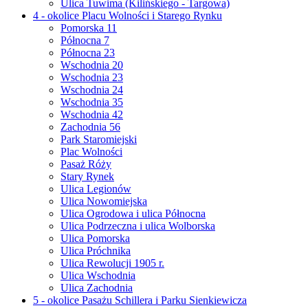
Ulica Tuwima (Kilińskiego - Targowa)
4 - okolice Placu Wolności i Starego Rynku
Pomorska 11
Północna 7
Północna 23
Wschodnia 20
Wschodnia 23
Wschodnia 24
Wschodnia 35
Wschodnia 42
Zachodnia 56
Park Staromiejski
Plac Wolności
Pasaż Róży
Stary Rynek
Ulica Legionów
Ulica Nowomiejska
Ulica Ogrodowa i ulica Północna
Ulica Podrzeczna i ulica Wolborska
Ulica Pomorska
Ulica Próchnika
Ulica Rewolucji 1905 r.
Ulica Wschodnia
Ulica Zachodnia
5 - okolice Pasażu Schillera i Parku Sienkiewicza