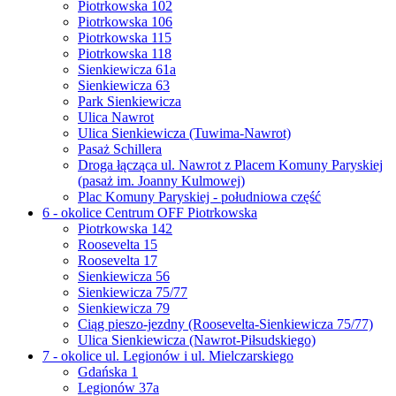
Piotrkowska 102
Piotrkowska 106
Piotrkowska 115
Piotrkowska 118
Sienkiewicza 61a
Sienkiewicza 63
Park Sienkiewicza
Ulica Nawrot
Ulica Sienkiewicza (Tuwima-Nawrot)
Pasaż Schillera
Droga łącząca ul. Nawrot z Placem Komuny Paryskiej
(pasaż im. Joanny Kulmowej)
Plac Komuny Paryskiej - południowa część
6 - okolice Centrum OFF Piotrkowska
Piotrkowska 142
Roosevelta 15
Roosevelta 17
Sienkiewicza 56
Sienkiewicza 75/77
Sienkiewicza 79
Ciąg pieszo-jezdny (Roosevelta-Sienkiewicza 75/77)
Ulica Sienkiewicza (Nawrot-Piłsudskiego)
7 - okolice ul. Legionów i ul. Mielczarskiego
Gdańska 1
Legionów 37a