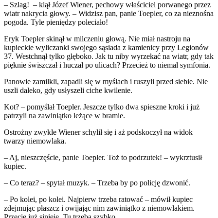
– Szlag! – klął Józef Wiener, pechowy właściciel porwanego przez
wiatr nakrycia głowy. – Widzisz pan, panie Toepler, co za nieznośna
pogoda. Tyle pieniędzy poleciało!
Eryk Toepler skinął w milczeniu głową. Nie miał nastroju na
kupieckie wyliczanki swojego sąsiada z kamienicy przy Legionów
37. Westchnął tylko głęboko. Jak tu niby wyrzekać na wiatr, gdy tak
pięknie świszczał i huczał po ulicach? Przecież to niemal symfonia.
Panowie zamilkli, zapadli się w myślach i ruszyli przed siebie. Nie
uszli daleko, gdy usłyszeli ciche kwilenie.
Kot? – pomyślał Toepler. Jeszcze tylko dwa spieszne kroki i już
patrzyli na zawiniątko leżące w bramie.
Ostrożny zwykle Wiener schylił się i aż podskoczył na widok
twarzy niemowlaka.
– Aj, nieszczęście, panie Toepler. Toż to podrzutek! – wykrztusił
kupiec.
– Co teraz? – spytał muzyk. – Trzeba by po policję dzwonić.
– Po kolei, po kolei. Najpierw trzeba ratować – mówił kupiec
zdejmując płaszcz i owijając nim zawiniątko z niemowlakiem. –
Przecie już sinieje. Tu trzeba szybko.