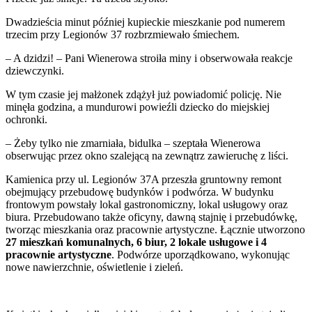
Dwadzieścia minut później kupieckie mieszkanie pod numerem
trzecim przy Legionów 37 rozbrzmiewało śmiechem.
– A dzidzi! – Pani Wienerowa stroiła miny i obserwowała reakcje
dziewczynki.
W tym czasie jej małżonek zdążył już powiadomić policję. Nie
minęła godzina, a mundurowi powieźli dziecko do miejskiej
ochronki.
– Żeby tylko nie zmarniała, bidulka – szeptała Wienerowa
obserwując przez okno szalejącą na zewnątrz zawieruchę z liści.
Kamienica przy ul. Legionów 37A przeszła gruntowny remont
obejmujący przebudowę budynków i podwórza. W budynku
frontowym powstały lokal gastronomiczny, lokal usługowy oraz
biura. Przebudowano także oficyny, dawną stajnię i przebudówkę,
tworząc mieszkania oraz pracownie artystyczne. Łącznie utworzono
27 mieszkań komunalnych, 6
biur,
2 lokale usługowe i 4
pracownie artystyczne
. Podwórze uporządkowano, wykonując
nowe nawierzchnie, oświetlenie i zieleń.