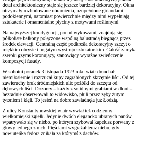
detal architektoniczny staje się jeszcze bardziej dekoracyjny. Okna
otrzymały rozbudowane obramienia, uzupełnione girlandami
podokiennymi, natomiast powierzchnie między nimi wypełniają
sztukaterie i ornamentalne płyciny z motywami roślinnymi.
Na najwyższej kondygnacji, ponad wykuszami, znajdują się
półkoliste balkony połączone wspólną balustradą biegnącą przez
środek elewacji. Centralną część podkreśla dekoracyjny szczyt o
miękkim obrysie i bogatym wystroju sztukatorskim. Całość zamyka
szeroki gzyms koronujący, stanowiący wyraźne zwieńczenie
kompozycji fasady.
W sobotni poranek 3 listopada 1923 roku wiatr dmuchał
niemiłosiernie i rozrzucał kupy zagrabionych skrzętnie liści. Od tej
zawieruchy bruk śródmiejskich ulic pożółkł do szczętu od
dębowych liści. Dozorcy – każdy z solidnymi grabiami w dłoni –
bezradnie obserwowali to widowisko, pluli przez zęby żutym
tytoniem i klęli. To jesień na dobre zawładnęła już Łodzią.
Z ulicy Konstantynowskiej wiatr wywiał też codzienny
wielkomiejski zgiełk. Jedynie dwóch elegancko ubranych panów
wpatrywało się w niebo, po którym szybował kapelusz porwany z
głowy jednego z nich. Pięściami wygrażał teraz niebu, gdy
nowiuteńka fedora znikała za którymś z dachów.