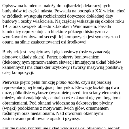
Opisywana kamienica należy do najbardziej dekoracyjnych
budynków tej części miasta. Powstała na początku XX wieku, choć
w źródłach występują rozbieżności dotyczące dokładnej daty
budowy i osoby właściciela. Najczęściej wskazuje się okolice roku
1913 oraz związek obiektu z Jakubem Windmanem. Fasada
kamienicy reprezentuje architekturę późnego historyzmu z
wyraźnymi wpływami secesji. Jej kompozycja jest symetryczna i
oparta na silnie zaakcentowanej osi środkowej.
Budynek jest trzypiętrowy i pięcioosiowy (osie wyznaczają
pionowe układy okien). Parter, pokryty boniowaniem
(dekoracyjnym opracowaniem elewacji imitującym układ bloków
kamiennych) ma charakter użytkowy i tworzy masywną podstawę
całej kompozycji.
Pierwsze piętro pełni funkcję
piano nobile
, czyli najbardziej
reprezentacyjnej kondygnacji budynku. Elewację kształtują dwa
duże, półkoliste wykusze (wysunięte przed lico ściany elementy)
między nimi znajduje się centralna oś z oknami ujętymi bogatymi
obramieniami. Pod oknami widoczne są dekoracyjne płyciny
(wnęki) podokienne z motywami lwich głów, ornamentem
roślinnym oraz medalionami. Nad otworami okiennymi
zastosowano profilowane opaski i gzymsy.
Drugie piętro kontynuuje układ wykuszy i osi okiennych, jednak