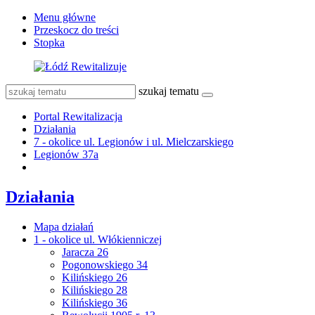
Menu główne
Przeskocz do treści
Stopka
szukaj tematu
Portal Rewitalizacja
Działania
7 - okolice ul. Legionów i ul. Mielczarskiego
Legionów 37a
Działania
Mapa działań
1 - okolice ul. Włókienniczej
Jaracza 26
Pogonowskiego 34
Kilińskiego 26
Kilińskiego 28
Kilińskiego 36