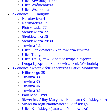
Ulica Rewolucji 1905 r.
Ulica Włókiennicza
Ulica Wschodnia
2 - okolice ul. Traugutta
Narutowicza 4
Narutowicza 12
Piotrkowska 77
Sienkiewicza 22
Sienkiewicza 26
Sienkiewicza 28/30
Tuwima 12a
Ulica Sienkiewicza (Narutowicza-Tuwima)
Ulica Traugutta
Ulica Traugutta - układ ulic uzupełniających
Droga łącząca ul. Sienkiewicza z ul. Wschodnią
3 - okolice dworca Łódź Fabryczna i Parku Moniuszki
Kilińskiego 39
Tuwima 33
Tuwima 35
Tuwima 46
Tuwima 52
Park Moniuszki
Skwer im. Aliny Margolis - Edelman (Kilińskiego 40)
Skwer na rogu Narutowicza i Kilińskiego
Ulica Kilińskiego (Jaracza - Narutowicza)